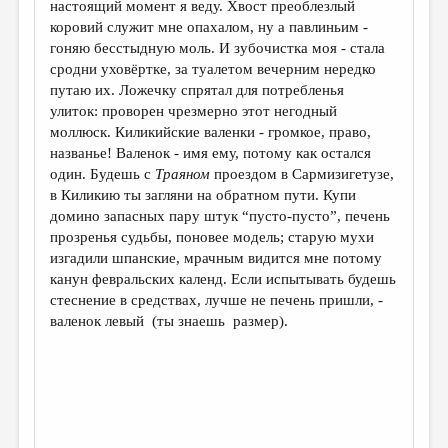
настоящий момент я веду. Хвост преоблезлый
коровий служит мне опахалом, ну а павлиньим -
ДАЙДЖЕСТ
гоняю бесстыдную моль. И зубочистка моя - стала
ПРОИЗВЕДЕНИЯ
сродни уховёртке, за туалетом вечерним нередко
путаю их. Ложечку спрятал для потребленья
ПЕРЕВОДЫ
улиток: проворен чрезмерно этот негодный
моллюск. Киликийские валенки - громкое, право,
КОНКУРСЫ
названье! Валенок - имя ему, потому как остался
ДЕТСКАЯ КОМНАТА
один. Будешь с
Траяном
проездом в Сармизигетузе,
в Киликию ты загляни на обратном пути. Купи
КНИЖНАЯ ПОЛКА
домино запасных пару штук “пусто-пусто”, печень
прозренья судьбы, поновее модель; старую мухи
ОБЗОР ЛИТЕРАТУРЫ
изгадили шпанские, мрачным видится мне потому
СТРАНИЦЫ ПАМЯТИ
канун февральских календ. Если испытывать будешь
стеснение в средствах, лучше не печень пришли, -
ОБЪЯВЛЕНИЯ
валенок левый (ты знаешь размер).
КОЛОНКА РЕДАКТОРА
РЕДКОЛЛЕГИЯ
ОТ РЕДАКЦИИ