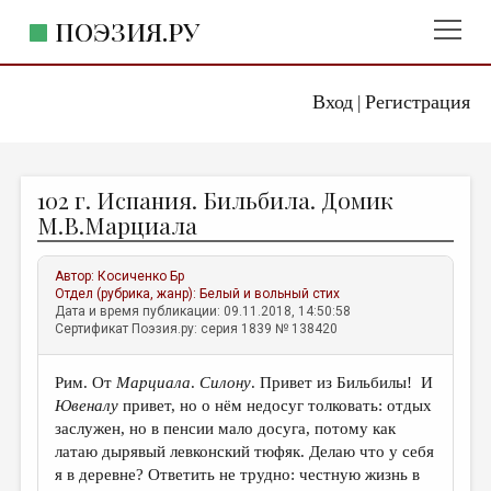
ПОЭЗИЯ.РУ
Вход
Регистрация
ГЛАВНОЕ МЕНЮ
|
ПОЭЗИЯ.РУ
ИЗДАТЕЛЬСТВО
102 г. Испания. Бильбила. Домик
ЖАНРЫ
М.В.Марциала
АВТОРЫ
Автор:
Косиченко Бр
КОММЕНТАРИИ
Отдел (рубрика, жанр):
Белый и вольный стих
Дата и время публикации: 09.11.2018, 14:50:58
ЛИТСАЛОН
Сертификат Поэзия.ру: серия 1839 № 138420
НОВОСТИ
Рим. От
Марциала
.
Силону
. Привет из Бильбилы! И
ПРАВИЛА САЙТА
Ювеналу
привет, но о нём недосуг толковать: отдых
заслужен, но в пенсии мало досуга, потому как
ОТДЕЛЫ И РУБРИКИ
латаю дырявый левконский тюфяк. Делаю что у себя
я в деревне? Ответить не трудно: честную жизнь в
ИЗБРАННОЕ