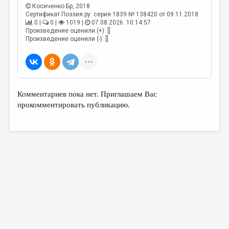
МАЛАЯ ПРОЗА
Косиченко Бр
, 2018
Сертификат Поэзия.ру: серия 1839 № 138420 от 09.11.2018
ЭССЕИСТИКА
0 |
0 |
1019 |
07.08.2026. 10:14:57
Произведение оценили (+): []
ЛИТЕРАТУРОВЕДЕНИЕ
Произведение оценили (-): []
КУЛЬТУРОВЕДЕНИЕ
ПУБЛИЦИСТИКА
РЕЦЕНЗИРОВАНИЕ
Комментариев пока нет. Приглашаем Вас
прокомментировать публикацию.
ЦИКЛЫ ПУБЛИКАЦИЙ
ТРЕДИАКОВСКИЙ
МЕДИА
ВКОНТАКТЕ