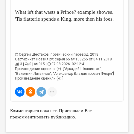
ДАЙДЖЕСТ
What is't that wasts a Prince? example showes,
'Tis flatterie spends a King, more then his foes.
ПРОИЗВЕДЕНИЯ
ПЕРЕВОДЫ
КОНКУРСЫ
ДЕТСКАЯ КОМНАТА
Сергей Шестаков
, поэтический перевод, 2018
Сертификат Поэзия.ру: серия 65 № 138265 от 04.11.2018
КНИЖНАЯ ПОЛКА
3 |
0 |
915 |
07.08.2026. 02:12:41
Произведение оценили (+): ["Аркадий Шляпинтох",
ОБЗОР ЛИТЕРАТУРЫ
"Валентин Литвинов", "Александр Владимирович Флоря"]
Произведение оценили (-): []
СТРАНИЦЫ ПАМЯТИ
ОБЪЯВЛЕНИЯ
КОЛОНКА РЕДАКТОРА
Комментариев пока нет. Приглашаем Вас
РЕДКОЛЛЕГИЯ
прокомментировать публикацию.
ОТ РЕДАКЦИИ