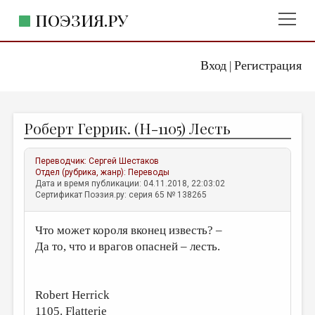
ПОЭЗИЯ.РУ
Вход
Регистрация
ГЛАВНОЕ МЕНЮ
|
ПОЭЗИЯ.РУ
ИЗДАТЕЛЬСТВО
Роберт Геррик. (Н-1105) Лесть
ЖАНРЫ
АВТОРЫ
Переводчик:
Сергей Шестаков
Отдел (рубрика, жанр):
Переводы
КОММЕНТАРИИ
Дата и время публикации: 04.11.2018, 22:03:02
Сертификат Поэзия.ру: серия 65 № 138265
ЛИТСАЛОН
Что может короля вконец известь? –
НОВОСТИ
Да то, что и врагов опасней – лесть.
ПРАВИЛА САЙТА
ОТДЕЛЫ И РУБРИКИ
Robert Herrick
ИЗБРАННОЕ
1105. Flatterie