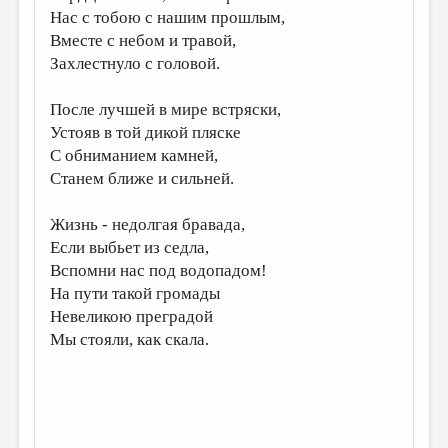
Нас с тобою с нашим прошлым,
ДАЙДЖЕСТ
Вместе с небом и травой,
Захлестнуло с головой.
ПРОИЗВЕДЕНИЯ
ПЕРЕВОДЫ
После лучшей в мире встряски,
Устояв в той дикой пляске
КОНКУРСЫ
С обниманием камней,
ДЕТСКАЯ КОМНАТА
Станем ближе и сильней.
КНИЖНАЯ ПОЛКА
Жизнь - недолгая бравада,
ОБЗОР ЛИТЕРАТУРЫ
Если выбьет из седла,
Вспомни нас под водопадом!
СТРАНИЦЫ ПАМЯТИ
На пути такой громады
ОБЪЯВЛЕНИЯ
Невеликою преградой
Мы стояли, как скала.
КОЛОНКА РЕДАКТОРА
РЕДКОЛЛЕГИЯ
ОТ РЕДАКЦИИ