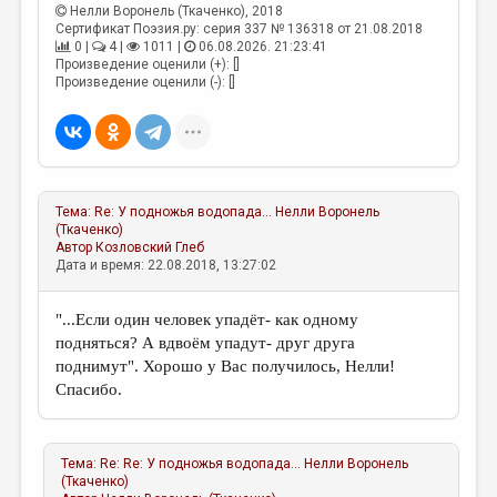
МАЛАЯ ПРОЗА
Нелли Воронель (Ткаченко)
, 2018
Сертификат Поэзия.ру: серия 337 № 136318 от 21.08.2018
ЭССЕИСТИКА
0 |
4 |
1011 |
06.08.2026. 21:23:41
Произведение оценили (+): []
ЛИТЕРАТУРОВЕДЕНИЕ
Произведение оценили (-): []
КУЛЬТУРОВЕДЕНИЕ
ПУБЛИЦИСТИКА
РЕЦЕНЗИРОВАНИЕ
Тема:
Re: У подножья водопада...
Нелли Воронель
(Ткаченко)
ЦИКЛЫ ПУБЛИКАЦИЙ
Автор
Козловский Глеб
Дата и время: 22.08.2018, 13:27:02
ТРЕДИАКОВСКИЙ
МЕДИА
"...Если один человек упадёт- как одному
подняться? А вдвоём упадут- друг друга
ВКОНТАКТЕ
поднимут". Хорошо у Вас получилось, Нелли!
Спасибо.
Тема:
Re: Re: У подножья водопада...
Нелли Воронель
(Ткаченко)