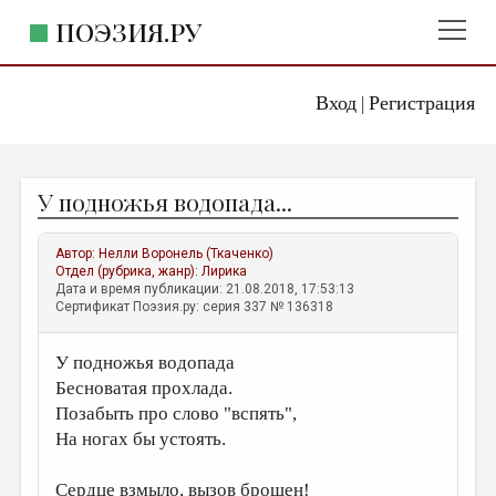
ПОЭЗИЯ.РУ
Вход
Регистрация
ГЛАВНОЕ МЕНЮ
|
ПОЭЗИЯ.РУ
ИЗДАТЕЛЬСТВО
У подножья водопада...
ЖАНРЫ
АВТОРЫ
Автор:
Нелли Воронель (Ткаченко)
Отдел (рубрика, жанр):
Лирика
КОММЕНТАРИИ
Дата и время публикации: 21.08.2018, 17:53:13
Сертификат Поэзия.ру: серия 337 № 136318
ЛИТСАЛОН
У подножья водопада
НОВОСТИ
Бесноватая прохлада.
ПРАВИЛА САЙТА
Позабыть про слово "вспять",
На ногах бы устоять.
ОТДЕЛЫ И РУБРИКИ
ИЗБРАННОЕ
Сердце взмыло, вызов брошен!