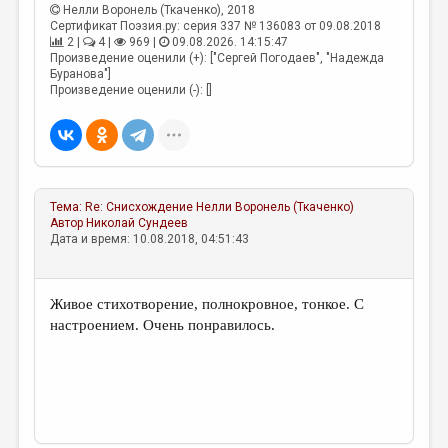
МАЛАЯ ПРОЗА
Нелли Воронель (Ткаченко)
, 2018
Сертификат Поэзия.ру: серия 337 № 136083 от 09.08.2018
ЭССЕИСТИКА
2 |
4 |
969 |
09.08.2026. 14:15:47
Произведение оценили (+): ["Сергей Погодаев", "Надежда
ЛИТЕРАТУРОВЕДЕНИЕ
Буранова"]
Произведение оценили (-): []
КУЛЬТУРОВЕДЕНИЕ
ПУБЛИЦИСТИКА
РЕЦЕНЗИРОВАНИЕ
Тема:
Re: Снисхождение
Нелли Воронель (Ткаченко)
ЦИКЛЫ ПУБЛИКАЦИЙ
Автор
Николай Сундеев
Дата и время: 10.08.2018, 04:51:43
ТРЕДИАКОВСКИЙ
МЕДИА
Живое стихотворение, полнокровное, тонкое. С
ВКОНТАКТЕ
настроением. Очень понравилось.