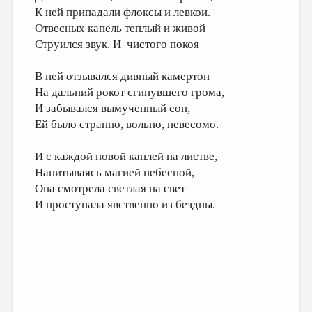
К ней припадали флоксы и левкои.
ДАЙДЖЕСТ
Отвесных капель теплый и живой
Струился звук. И чистого покоя
ПРОИЗВЕДЕНИЯ
ПЕРЕВОДЫ
В ней отзывался дивный камертон
На дальний рокот сгинувшего грома,
КОНКУРСЫ
И забывался вымученный сон,
ДЕТСКАЯ КОМНАТА
Ей было странно, вольно, невесомо.
КНИЖНАЯ ПОЛКА
И с каждой новой каплей на листве,
ОБЗОР ЛИТЕРАТУРЫ
Напитываясь магией небесной,
Она смотрела светлая на свет
СТРАНИЦЫ ПАМЯТИ
И проступала явственно из бездны.
ОБЪЯВЛЕНИЯ
КОЛОНКА РЕДАКТОРА
РЕДКОЛЛЕГИЯ
ОТ РЕДАКЦИИ