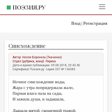
ПОЭЗИЯ.РУ
Вход
Регистрация
ГЛАВНОЕ МЕНЮ
|
ПОЭЗИЯ.РУ
ИЗДАТЕЛЬСТВО
Снисхождение
ЖАНРЫ
АВТОРЫ
Автор:
Нелли Воронель (Ткаченко)
Отдел (рубрика, жанр):
Лирика
КОММЕНТАРИИ
Дата и время публикации: 09.08.2018, 20:43:45
Сертификат Поэзия.ру: серия 337 № 136083
ЛИТСАЛОН
Ночное снисхождение воды,
НОВОСТИ
Жара с утра попридержала жало,
ПРАВИЛА САЙТА
Парная влага пала на сады,
И зажила душа, и задышала,
ОТДЕЛЫ И РУБРИКИ
ИЗБРАННОЕ
Дышала мятой, скошенной травой,