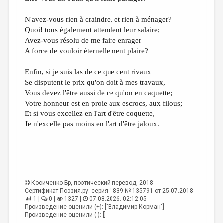
МАЛАЯ ПРОЗА
N'avez-vous rien à craindre, et rien à ménager?
ЭССЕИСТИКА
Quoi! tous également attendent leur salaire;
ЛИТЕРАТУРОВЕДЕНИЕ
Avez-vous résolu de me faire enrager
A force de vouloir éternellement plaire?
КУЛЬТУРОВЕДЕНИЕ
Enfin, si je suis las de ce que cent rivaux
ПУБЛИЦИСТИКА
Se disputent le prix qu'on doit à mes travaux,
РЕЦЕНЗИРОВАНИЕ
Vous devez l'être aussi de ce qu'on en caquette;
Votre honneur est en proie aux escrocs, aux filous;
ЦИКЛЫ ПУБЛИКАЦИЙ
Et si vous excellez en l'art d'être coquette,
Je n'excelle pas moins en l'art d'être jaloux.
ТРЕДИАКОВСКИЙ
МЕДИА
ВКОНТАКТЕ
Косиченко Бр
, поэтический перевод, 2018
Сертификат Поэзия.ру: серия 1839 № 135791 от 25.07.2018
1 |
0 |
1327 |
07.08.2026. 02:12:05
Произведение оценили (+): ["Владимир Корман"]
Произведение оценили (-): []