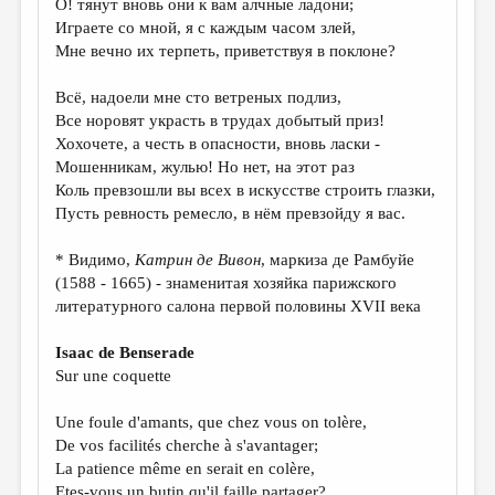
O! тянут вновь они к вам алчные ладони;
Играете со мной, я с каждым часом злей,
ДАЙДЖЕСТ
Мне вечно их терпеть, приветствуя в поклоне?
ПРОИЗВЕДЕНИЯ
Всё, надоели мне сто ветреных подлиз,
ПЕРЕВОДЫ
Все норовят украсть в трудах добытый приз!
Хохочете, а честь в опасности, вновь ласки -
КОНКУРСЫ
Мошенникам, жулью! Но нет, на этот раз
ДЕТСКАЯ КОМНАТА
Коль превзошли вы всех в искусстве строить глазки,
Пусть ревность ремесло, в нём превзойду я вас.
КНИЖНАЯ ПОЛКА
* Видимо,
Катрин де Вивон
, маркиза де Рамбуйе
ОБЗОР ЛИТЕРАТУРЫ
(1588 - 1665) - знаменитая хозяйка парижского
СТРАНИЦЫ ПАМЯТИ
литературного салона первой половины XVII века
ОБЪЯВЛЕНИЯ
Isaac de Benserade
Sur une coquette
КОЛОНКА РЕДАКТОРА
Une foule d'amants, que chez vous on tolère,
РЕДКОЛЛЕГИЯ
De vos facilités cherche à s'avantager;
ОТ РЕДАКЦИИ
La patience même en serait en colère,
Etes-vous un butin qu'il faille partager?