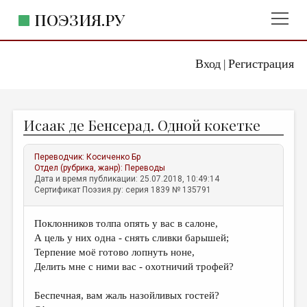
ПОЭЗИЯ.РУ
Вход
Регистрация
ГЛАВНОЕ МЕНЮ
|
ПОЭЗИЯ.РУ
ИЗДАТЕЛЬСТВО
Исаак де Бенсерад. Одной кокетке
ЖАНРЫ
АВТОРЫ
Переводчик:
Косиченко Бр
Отдел (рубрика, жанр):
Переводы
КОММЕНТАРИИ
Дата и время публикации: 25.07.2018, 10:49:14
Сертификат Поэзия.ру: серия 1839 № 135791
ЛИТСАЛОН
Поклонников толпа опять у вас в салоне,
НОВОСТИ
А цель у них одна - снять сливки барышей;
ПРАВИЛА САЙТА
Терпение моё готово лопнуть ноне,
Делить мне с ними вас - охотничий трофей?
ОТДЕЛЫ И РУБРИКИ
Беспечная, вам жаль назойливых гостей?
ИЗБРАННОЕ