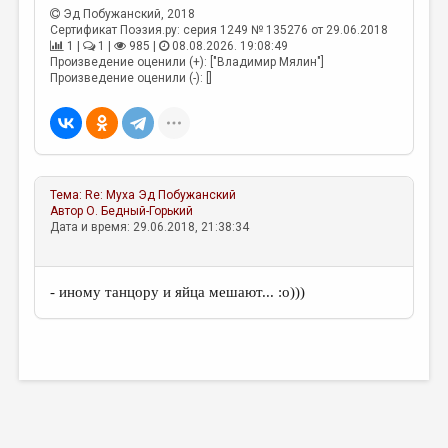
МАЛАЯ ПРОЗА
Эд Побужанский
, 2018
Сертификат Поэзия.ру: серия 1249 № 135276 от 29.06.2018
ЭССЕИСТИКА
1 |
1 |
985 |
08.08.2026. 19:08:49
Произведение оценили (+): ["Владимир Мялин"]
ЛИТЕРАТУРОВЕДЕНИЕ
Произведение оценили (-): []
КУЛЬТУРОВЕДЕНИЕ
ПУБЛИЦИСТИКА
РЕЦЕНЗИРОВАНИЕ
Тема:
Re: Муха
Эд Побужанский
Автор
О. Бедный-Горький
ЦИКЛЫ ПУБЛИКАЦИЙ
Дата и время: 29.06.2018, 21:38:34
ТРЕДИАКОВСКИЙ
МЕДИА
- иному танцору и яйца мешают... :о)))
ВКОНТАКТЕ