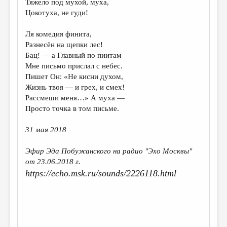
Тяжело под мухой, муха,
Цокотуха, не гуди!
ДАЙДЖЕСТ
ПРОИЗВЕДЕНИЯ
Ля комедия финита,
Разнесён на щепки лес!
ПЕРЕВОДЫ
Бац! — а Главный по пиитам
Мне письмо прислал с небес.
КОНКУРСЫ
Пишет Он: «Не кисни духом,
ДЕТСКАЯ КОМНАТА
Жизнь твоя — и грех, и смех!
Рассмеши меня…» А муха —
КНИЖНАЯ ПОЛКА
Просто точка в том письме.
ОБЗОР ЛИТЕРАТУРЫ
31 мая 2018
СТРАНИЦЫ ПАМЯТИ
Эфир Эда Побужанского на радио "Эхо Москвы"
ОБЪЯВЛЕНИЯ
от 23.06.2018 г.
https://echo.msk.ru/sounds/2226118.html
КОЛОНКА РЕДАКТОРА
РЕДКОЛЛЕГИЯ
ОТ РЕДАКЦИИ