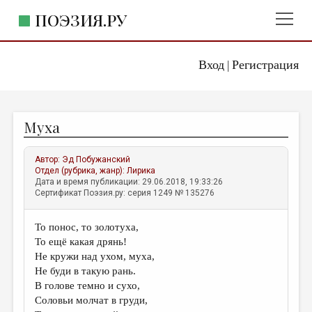
ПОЭЗИЯ.РУ
Вход
Регистрация
ГЛАВНОЕ МЕНЮ
|
ПОЭЗИЯ.РУ
ИЗДАТЕЛЬСТВО
Муха
ЖАНРЫ
АВТОРЫ
Автор:
Эд Побужанский
Отдел (рубрика, жанр):
Лирика
КОММЕНТАРИИ
Дата и время публикации: 29.06.2018, 19:33:26
Сертификат Поэзия.ру: серия 1249 № 135276
ЛИТСАЛОН
То понос, то золотуха,
НОВОСТИ
То ещё какая дрянь!
ПРАВИЛА САЙТА
Не кружи над ухом, муха,
Не буди в такую рань.
В голове темно и сухо,
ОТДЕЛЫ И РУБРИКИ
Соловьи молчат в груди,
ИЗБРАННОЕ