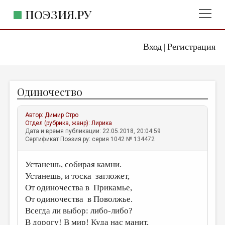
ПОЭЗИЯ.РУ
Вход
Регистрация
ГЛАВНОЕ МЕНЮ
|
ПОЭЗИЯ.РУ
ИЗДАТЕЛЬСТВО
Одиночество
ЖАНРЫ
АВТОРЫ
Автор:
Димир Стро
Отдел (рубрика, жанр):
Лирика
КОММЕНТАРИИ
Дата и время публикации: 22.05.2018, 20:04:59
Сертификат Поэзия.ру: серия 1042 № 134472
ЛИТСАЛОН
Устанешь, собирая камни.
НОВОСТИ
Устанешь, и тоска загложет,
ПРАВИЛА САЙТА
От одиночества в Прикамье,
От одиночества в Поволжье.
ОТДЕЛЫ И РУБРИКИ
Всегда ли выбор: либо-либо?
ИЗБРАННОЕ
В дорогу! В мир! Куда нас манит,