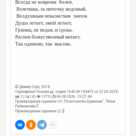
МАЛАЯ ПРОЗА
Всегда не вовремя болея,
Взлетишь, за ниточку ведомый,
ЭССЕИСТИКА
Воздушным неказистым змеем.
Душа летает, змей летает,
ЛИТЕРАТУРОВЕДЕНИЕ
Границ, не ведая, и срока.
КУЛЬТУРОВЕДЕНИЕ
Распев божественный витает,
Так одиноко, так высоко.
ПУБЛИЦИСТИКА
РЕЦЕНЗИРОВАНИЕ
ЦИКЛЫ ПУБЛИКАЦИЙ
ТРЕДИАКОВСКИЙ
МЕДИА
Димир Стро
, 2018
Сертификат Поэзия.ру: серия 1042 № 134472 от 22.05.2018
2 |
14 |
1373 |
06.08.2026. 15:27:44
ВКОНТАКТЕ
Произведение оценили (+): ["Константин Еремеев", "Илья
Рубинштейн"]
Произведение оценили (-): []