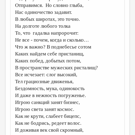
Отправимся. Но словно глыба,
ДАЙДЖЕСТ
Нас одиночество задавит.
В любых широтах, это точно.
ПРОИЗВЕДЕНИЯ
На долготе любого толка
ПЕРЕВОДЫ
То, что гадалка напророчит:
Не все - почем, когда и сколько…
КОНКУРСЫ
Что ж важно? В поднебесье сотом
ДЕТСКАЯ КОМНАТА
Каких найдем себе пристанищ,
Каких побед, добытых потом,
КНИЖНАЯ ПОЛКА
В пространстве мужеских ристалищ?
ОБЗОР ЛИТЕРАТУРЫ
Все исчезает: слог высокий,
Тел грациозные движенья,
СТРАНИЦЫ ПАМЯТИ
Бездомность, мука, одинокость
ОБЪЯВЛЕНИЯ
И даже в нежность погруженье.
Игрою санкций занят бизнес,
КОЛОНКА РЕДАКТОРА
Игрою света занят космос.
РЕДКОЛЛЕГИЯ
Как не крути, слабеет бицепс,
Как не бодрись, редеет волос.
ОТ РЕДАКЦИИ
И доживая век свой скромный,