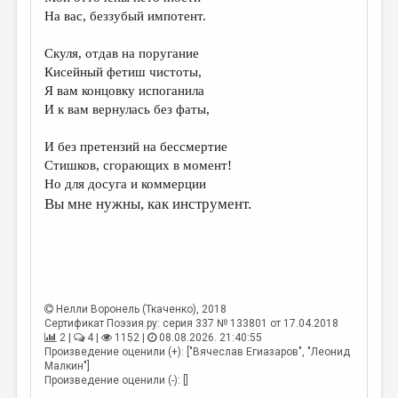
МАЛАЯ ПРОЗА
На вас, беззубый импотент.
ЭССЕИСТИКА
Скуля, отдав на поругание
ЛИТЕРАТУРОВЕДЕНИЕ
Кисейный фетиш чистоты,
Я вам концовку испоганила
КУЛЬТУРОВЕДЕНИЕ
И к вам вернулась без фаты,
ПУБЛИЦИСТИКА
И без претензий на бессмертие
РЕЦЕНЗИРОВАНИЕ
Стишков, сгорающих в момент!
Но для досуга и коммерции
ЦИКЛЫ ПУБЛИКАЦИЙ
Вы мне нужны, как инструмент.
ТРЕДИАКОВСКИЙ
МЕДИА
ВКОНТАКТЕ
Нелли Воронель (Ткаченко)
, 2018
Сертификат Поэзия.ру: серия 337 № 133801 от 17.04.2018
2 |
4 |
1152 |
08.08.2026. 21:40:55
Произведение оценили (+): ["Вячеслав Егиазаров", "Леонид
Малкин"]
Произведение оценили (-): []