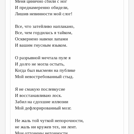
Меня цинично сбили с ног
И преднамеренно обидели,
ДАЙДЖЕСТ
Лишив невинности мой слог!
ПРОИЗВЕДЕНИЯ
Все, что затейливо наплакано,
ПЕРЕВОДЫ
Все, чем гордилась я тайком,
Осквернено навеки лапами
КОНКУРСЫ
И вашим гнусным языком.
ДЕТСКАЯ КОМНАТА
О разрывной мечтала пуле я
КНИЖНАЯ ПОЛКА
И долго не могла остыть,
Когда был высмеян на публике
ОБЗОР ЛИТЕРАТУРЫ
Мой невостребованный стыд.
СТРАНИЦЫ ПАМЯТИ
Я не смакую послевкусие
ОБЪЯВЛЕНИЯ
И восстанавливаю лоск.
Забил на сдохшие иллюзии
КОЛОНКА РЕДАКТОРА
Мой дефлорированный мозг.
РЕДКОЛЛЕГИЯ
Не жаль той чуткой непорочности,
ОТ РЕДАКЦИИ
не жаль ни кружев тех, ни лент.
Мои отточены неточности