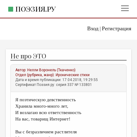
ПОЭЗИЯ.РУ
Вход
Регистрация
ГЛАВНОЕ МЕНЮ
|
ПОЭЗИЯ.РУ
ИЗДАТЕЛЬСТВО
Не про ЭТО
ЖАНРЫ
АВТОРЫ
Автор:
Нелли Воронель (Ткаченко)
Отдел (рубрика, жанр):
Иронические стихи
КОММЕНТАРИИ
Дата и время публикации: 17.04.2018, 19:29:55
Сертификат Поэзия.ру: серия 337 № 133801
ЛИТСАЛОН
Я поэтическую девственность
НОВОСТИ
Хранила много-много лет,
ПРАВИЛА САЙТА
И возлагаю всю ответственность
На вас, товарищ Интернет!
ОТДЕЛЫ И РУБРИКИ
Вы с безразличием растлителя
ИЗБРАННОЕ