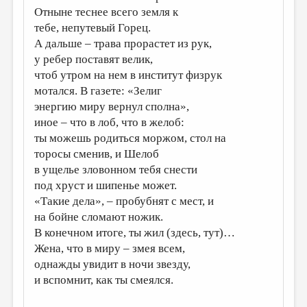
Отныне теснее всего земля к
ДАЙДЖЕСТ
тебе, непутевый Горец.
А дальше – трава прорастет из рук,
ПРОИЗВЕДЕНИЯ
у ребер поставят велик,
ПЕРЕВОДЫ
чтоб утром на нем в институт физрук
мотался. В газете: «Зелиг
КОНКУРСЫ
энергию миру вернул сполна»,
ДЕТСКАЯ КОМНАТА
иное – что в лоб, что в желоб:
ты можешь родиться моржом, стол на
КНИЖНАЯ ПОЛКА
торосы сменив, и Шелоб
ОБЗОР ЛИТЕРАТУРЫ
в ущелье зловонном тебя снести
под хруст и шипенье может.
СТРАНИЦЫ ПАМЯТИ
«Такие дела», – пробубнят с мест, и
ОБЪЯВЛЕНИЯ
на бойне сломают ножик.
В конечном итоге, ты жил (здесь, тут)…
КОЛОНКА РЕДАКТОРА
Жена, что в миру – змея всем,
РЕДКОЛЛЕГИЯ
однажды увидит в ночи звезду,
и вспомнит, как ты смеялся.
ОТ РЕДАКЦИИ