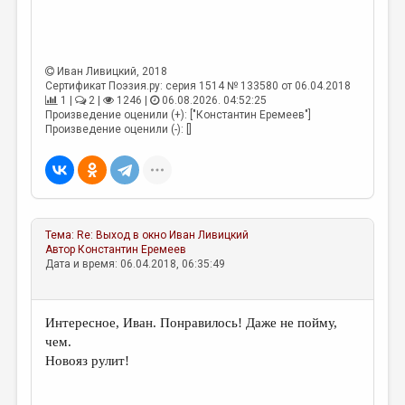
МАЛАЯ ПРОЗА
ЭССЕИСТИКА
ЛИТЕРАТУРОВЕДЕНИЕ
Иван Ливицкий
, 2018
Сертификат Поэзия.ру: серия 1514 № 133580 от 06.04.2018
КУЛЬТУРОВЕДЕНИЕ
1 |
2 |
1246 |
06.08.2026. 04:52:25
Произведение оценили (+): ["Константин Еремеев"]
Произведение оценили (-): []
ПУБЛИЦИСТИКА
РЕЦЕНЗИРОВАНИЕ
ЦИКЛЫ ПУБЛИКАЦИЙ
ТРЕДИАКОВСКИЙ
Тема:
Re: Выход в окно
Иван Ливицкий
Автор
Константин Еремеев
МЕДИА
Дата и время: 06.04.2018, 06:35:49
ВКОНТАКТЕ
Интересное, Иван. Понравилось! Даже не пойму,
чем.
Новояз рулит!