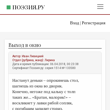
ПОЭЗИЯ.РУ
Вход
Регистрация
ГЛАВНОЕ МЕНЮ
|
ПОЭЗИЯ.РУ
ИЗДАТЕЛЬСТВО
Выход в окно
ЖАНРЫ
АВТОРЫ
Автор:
Иван Ливицкий
Отдел (рубрика, жанр):
Лирика
КОММЕНТАРИИ
Дата и время публикации: 06.04.2018, 00:23:38
Сертификат Поэзия.ру: серия 1514 № 133580
ЛИТСАЛОН
Настанут деньки – опрокинешь стол,
НОВОСТИ
шагнешь из окна во дворик.
ПРАВИЛА САЙТА
Конечно, негоже под кальку с толп
таких же... «Братан, малорик!» –
ОТДЕЛЫ И РУБРИКИ
воскликнет у лавки рябой сопляк,
ИЗБРАННОЕ
с погибшим запилит сториз.