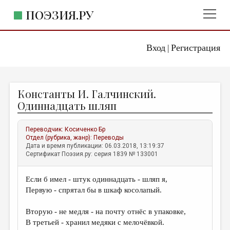
ПОЭЗИЯ.РУ
Вход
Регистрация
ГЛАВНОЕ МЕНЮ
|
ПОЭЗИЯ.РУ
ИЗДАТЕЛЬСТВО
Константы И. Галчинский.
ЖАНРЫ
Одиннадцать шляп
АВТОРЫ
Переводчик:
Косиченко Бр
КОММЕНТАРИИ
Отдел (рубрика, жанр):
Переводы
Дата и время публикации: 06.03.2018, 13:19:37
ЛИТСАЛОН
Сертификат Поэзия.ру: серия 1839 № 133001
НОВОСТИ
Если б имел - штук одиннадцать - шляп я,
ПРАВИЛА САЙТА
Первую - спрятал бы в шкаф косолапый.
ОТДЕЛЫ И РУБРИКИ
Вторую - не медля - на почту отнёс в упаковке,
В третьей - хранил медяки с мелочёвкой.
ИЗБРАННОЕ