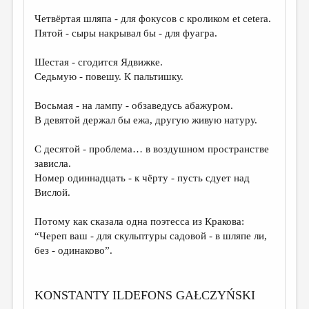
Четвёртая шляпа - для фокусов с кроликом et cetera.
ДАЙДЖЕСТ
Пятой - сыры накрывал бы - для фуагра.
ПРОИЗВЕДЕНИЯ
Шестая - сгодится Ядвижке.
ПЕРЕВОДЫ
Седьмую - повешу. К пальтишку.
КОНКУРСЫ
Восьмая - на лампу - обзаведусь абажуром.
ДЕТСКАЯ КОМНАТА
В девятой держал бы ежа, другую живую натуру.
КНИЖНАЯ ПОЛКА
С десятой - проблема… в воздушном пространстве
зависла.
ОБЗОР ЛИТЕРАТУРЫ
Номер одиннадцать - к чёрту - пусть сдует над
СТРАНИЦЫ ПАМЯТИ
Вислой.
ОБЪЯВЛЕНИЯ
Потому как сказала одна поэтесса из Кракова:
“Череп ваш - для скульптуры садовой - в шляпе ли,
КОЛОНКА РЕДАКТОРА
без - одинаково”.
РЕДКОЛЛЕГИЯ
ОТ РЕДАКЦИИ
KONSTANTY ILDEFONS GAŁCZYŃSKI