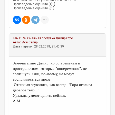
0 |
4 |
1118 |
08.08.2026. 20:52:15
МАЛАЯ ПРОЗА
Произведение оценили (+): []
Произведение оценили (-): []
ЭССЕИСТИКА
ЛИТЕРАТУРОВЕДЕНИЕ
КУЛЬТУРОВЕДЕНИЕ
ПУБЛИЦИСТИКА
Тема:
Re: Смешная прогулка
Димир Стро
Автор
Ася Сапир
РЕЦЕНЗИРОВАНИЕ
Дата и время: 28.02.2018, 21:40:39
ЦИКЛЫ ПУБЛИКАЦИЙ
Замечательно Димир, но со временем и
ТРЕДИАКОВСКИЙ
пространством, которые "попеременно", не
МЕДИА
соглашусь. Они, по-моему, не могут
восприниматься врозь.
ВКОНТАКТЕ
Отличная звукопись, как всегда. "Гора оголила
дебелое тело..."
Уральцы умеют ценить пейзаж.
А.М.