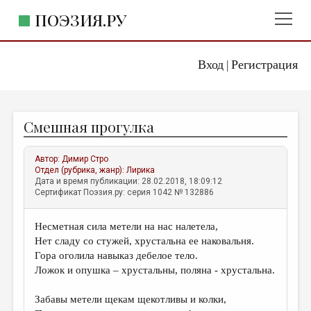
ПОЭЗИЯ.РУ
Вход
Регистрация
ГЛАВНОЕ МЕНЮ
|
ПОЭЗИЯ.РУ
ИЗДАТЕЛЬСТВО
Смешная прогулка
ЖАНРЫ
АВТОРЫ
Автор:
Димир Стро
Отдел (рубрика, жанр):
Лирика
КОММЕНТАРИИ
Дата и время публикации: 28.02.2018, 18:09:12
Сертификат Поэзия.ру: серия 1042 № 132886
ЛИТСАЛОН
Несметная сила метели на нас налетела,
НОВОСТИ
Нет сладу со стужей, хрустальна ее наковальня.
ПРАВИЛА САЙТА
Гора оголила навыказ дебелое тело.
Ложок и опушка – хрустальны, поляна - хрустальна.
ОТДЕЛЫ И РУБРИКИ
Забавы метели щекам щекотливы и колки,
ИЗБРАННОЕ