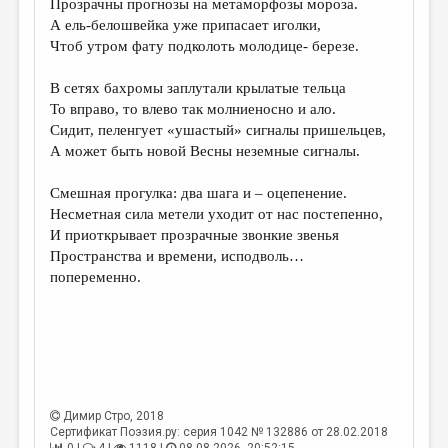
Прозрачны прогнозы на метаморфозы мороза.
А ель-белошвейка уже припасает иголки,
ДАЙДЖЕСТ
Чтоб утром фату подколоть молодице- березе.
ПРОИЗВЕДЕНИЯ
В сетях бахромы заплутали крылатые тельца
ПЕРЕВОДЫ
То вправо, то влево так молниеносно и ало.
Сидит, пеленгует «ушастый» сигналы пришельцев,
КОНКУРСЫ
А может быть новой Весны неземные сигналы.
ДЕТСКАЯ КОМНАТА
Смешная прогулка: два шага и – оцепенение.
КНИЖНАЯ ПОЛКА
Несметная сила метели уходит от нас постепенно,
И приоткрывает прозрачные звонкие звенья
ОБЗОР ЛИТЕРАТУРЫ
Пространства и времени, исподволь…
СТРАНИЦЫ ПАМЯТИ
попеременно.
ОБЪЯВЛЕНИЯ
КОЛОНКА РЕДАКТОРА
РЕДКОЛЛЕГИЯ
Димир Стро
, 2018
ОТ РЕДАКЦИИ
Сертификат Поэзия.ру: серия 1042 № 132886 от 28.02.2018