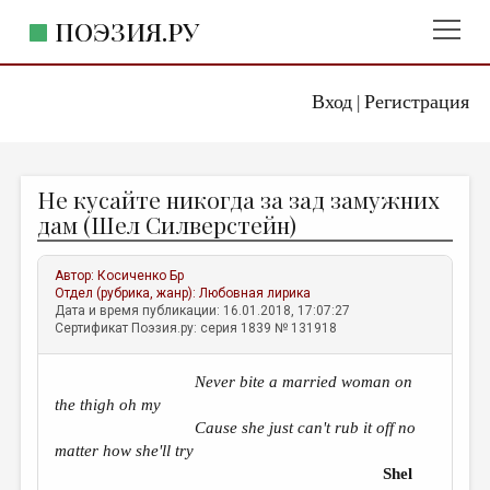
ПОЭЗИЯ.РУ
Вход
Регистрация
ГЛАВНОЕ МЕНЮ
|
ПОЭЗИЯ.РУ
ИЗДАТЕЛЬСТВО
Hе кусайте никогда за зад замужних
ЖАНРЫ
дам (Шел Силверстейн)
АВТОРЫ
Автор:
Косиченко Бр
КОММЕНТАРИИ
Отдел (рубрика, жанр):
Любовная лирика
Дата и время публикации: 16.01.2018, 17:07:27
ЛИТСАЛОН
Сертификат Поэзия.ру: серия 1839 № 131918
НОВОСТИ
Never bite a married woman on
ПРАВИЛА САЙТА
the thigh oh my
Cause she just can't rub it off no
ОТДЕЛЫ И РУБРИКИ
matter how she'll try
Shel
ИЗБРАННОЕ