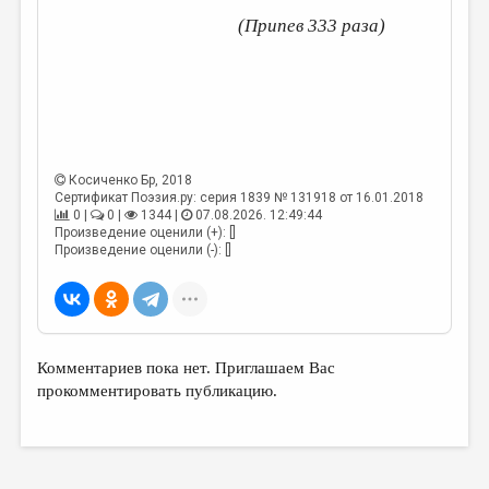
МАЛАЯ ПРОЗА
(Припев 333 раза)
ЭССЕИСТИКА
ЛИТЕРАТУРОВЕДЕНИЕ
КУЛЬТУРОВЕДЕНИЕ
ПУБЛИЦИСТИКА
Косиченко Бр
, 2018
РЕЦЕНЗИРОВАНИЕ
Сертификат Поэзия.ру: серия 1839 № 131918 от 16.01.2018
0 |
0 |
1344 |
07.08.2026. 12:49:44
Произведение оценили (+): []
ЦИКЛЫ ПУБЛИКАЦИЙ
Произведение оценили (-): []
ТРЕДИАКОВСКИЙ
МЕДИА
ВКОНТАКТЕ
Комментариев пока нет. Приглашаем Вас
прокомментировать публикацию.