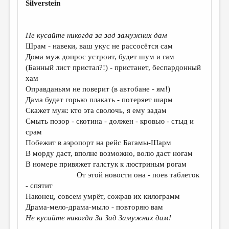
Silverstein
ДАЙДЖЕСТ
ПРОИЗВЕДЕНИЯ
Hе кусайте никогда
з
а
з
ад
з
амужних дам
Шрам - навеки, ваш укус не рассосётся сам
ПЕРЕВОДЫ
Дома муж допрос устроит, будет шум и гам
(Банный лист пристал?!) - пристанет, беспардонный
КОНКУРСЫ
хам
ДЕТСКАЯ КОМНАТА
Оправданьям не поверит (в автобане - ям!)
Дама будет горько плакать - потеряет шарм
КНИЖНАЯ ПОЛКА
Скажет муж: кто эта сволочь, я ему задам
Смыть позор - скотина - должен - кровью - стыд и
ОБЗОР ЛИТЕРАТУРЫ
срам
СТРАНИЦЫ ПАМЯТИ
Побежит в аэропорт на рейс Багамы-Шарм
В морду даст, вполне возможно, волю даст ногам
ОБЪЯВЛЕНИЯ
В номере привяжет галстук к люстриным рогам
От этой новости она - поев таблеток
КОЛОНКА РЕДАКТОРА
- спятит
РЕДКОЛЛЕГИЯ
Наконец, совсем умрёт, сожрав их килограмм
Драма-мело-драма-мыло - повторяю вам
ОТ РЕДАКЦИИ
Hе кусайте никогда За Зад Замужних дам!