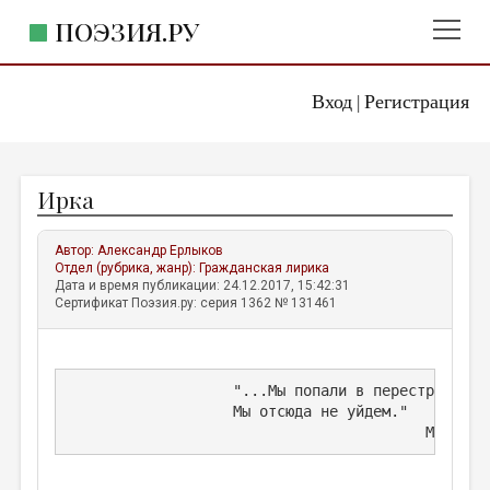
ПОЭЗИЯ.РУ
Вход
Регистрация
ГЛАВНОЕ МЕНЮ
|
ПОЭЗИЯ.РУ
ИЗДАТЕЛЬСТВО
Ирка
ЖАНРЫ
АВТОРЫ
Автор:
Александр Ерлыков
Отдел (рубрика, жанр):
Гражданская лирика
КОММЕНТАРИИ
Дата и время публикации: 24.12.2017, 15:42:31
Сертификат Поэзия.ру: серия 1362 № 131461
ЛИТСАЛОН
НОВОСТИ
                   "...Мы попали в перестрелку,

ПРАВИЛА САЙТА
                   Мы отсюда не уйдем."
                                         М. Свет
ОТДЕЛЫ И РУБРИКИ
ИЗБРАННОЕ