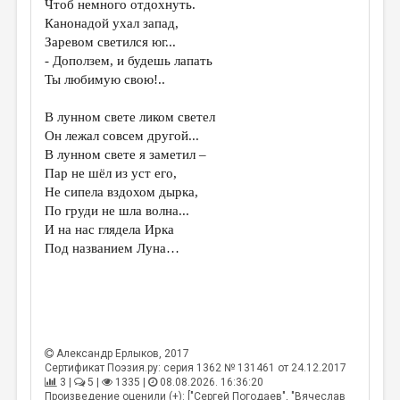
Чтоб немного отдохнуть.
МАЛАЯ ПРОЗА
Канонадой ухал запад,
ЭССЕИСТИКА
Заревом светился юг...
- Доползем, и будешь лапать
ЛИТЕРАТУРОВЕДЕНИЕ
Ты любимую свою!..
КУЛЬТУРОВЕДЕНИЕ
В лунном свете ликом светел
ПУБЛИЦИСТИКА
Он лежал совсем другой...
В лунном свете я заметил –
РЕЦЕНЗИРОВАНИЕ
Пар не шёл из уст его,
Не сипела вздохом дырка,
ЦИКЛЫ ПУБЛИКАЦИЙ
По груди не шла волна...
ТРЕДИАКОВСКИЙ
И на нас глядела Ирка
Под названием Луна…
МЕДИА
ВКОНТАКТЕ
Александр Ерлыков
, 2017
Сертификат Поэзия.ру: серия 1362 № 131461 от 24.12.2017
3 |
5 |
1335 |
08.08.2026. 16:36:20
Произведение оценили (+): ["Сергей Погодаев", "Вячеслав