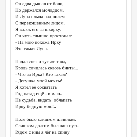
Он едва дышал от боли,
ДАЙДЖЕСТ
Но держался молодцом.
И Луна плыла над полем
ПРОИЗВЕДЕНИЯ
С перекошенным лицом.
Я волок его за шкирку,
ПЕРЕВОДЫ
Он чуть слышно простонал:
КОНКУРСЫ
- На мою похожа Ирку
Эта самая Луна.
ДЕТСКАЯ КОМНАТА
Падал снег и тут же таял,
КНИЖНАЯ ПОЛКА
Кровь сочилась сквозь бинты...
ОБЗОР ЛИТЕРАТУРЫ
- Что за Ирка? Кто такая?
- Девушка моей мечты!
СТРАНИЦЫ ПАМЯТИ
Я хотел её сосватать
Год назад ещё - в маю...
ОБЪЯВЛЕНИЯ
Не судьба, видать, облапать
Ирку бедную мою!..
КОЛОНКА РЕДАКТОРА
РЕДКОЛЛЕГИЯ
Поле было слишком длинным.
Слишком долгим был наш путь.
ОТ РЕДАКЦИИ
Рядом с ним я лёг на спину