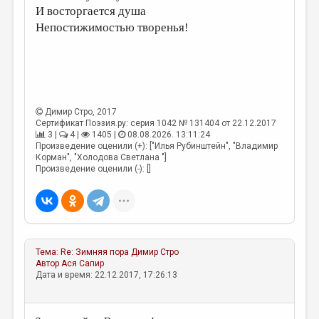
МАЛАЯ ПРОЗА
И восторгается душа
Непостижимостью творенья!
ЭССЕИСТИКА
ЛИТЕРАТУРОВЕДЕНИЕ
КУЛЬТУРОВЕДЕНИЕ
ПУБЛИЦИСТИКА
Димир Стро
, 2017
Сертификат Поэзия.ру: серия 1042 № 131404 от 22.12.2017
РЕЦЕНЗИРОВАНИЕ
3 |
4 |
1405 |
08.08.2026. 13:11:24
Произведение оценили (+): ["Илья Рубинштейн", "Владимир
ЦИКЛЫ ПУБЛИКАЦИЙ
Корман", "Холодова Светлана "]
Произведение оценили (-): []
ТРЕДИАКОВСКИЙ
МЕДИА
ВКОНТАКТЕ
Тема:
Re: Зимняя пора
Димир Стро
Автор
Ася Сапир
Дата и время: 22.12.2017, 17:26:13