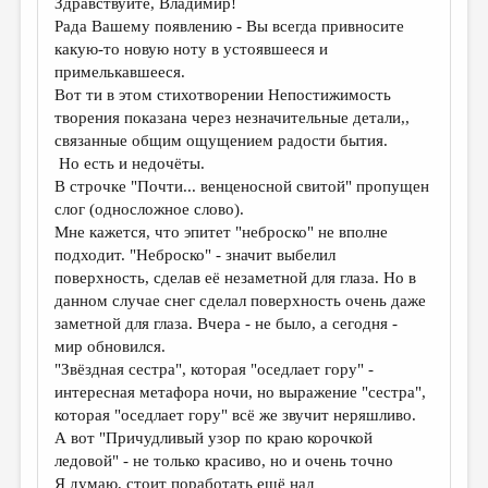
Здравствуйте, Владимир!
Рада Вашему появлению - Вы всегда привносите
какую-то новую ноту в устоявшееся и
примелькавшееся.
Вот ти в этом стихотворении Непостижимость
творения показана через незначительные детали,,
связанные общим ощущением радости бытия.
Но есть и недочёты.
В строчке "Почти... венценосной свитой" пропущен
слог (односложное слово).
Мне кажется, что эпитет "неброско" не вполне
подходит. "Неброско" - значит выбелил
поверхность, сделав её незаметной для глаза. Но в
данном случае снег сделал поверхность очень даже
заметной для глаза. Вчера - не было, а сегодня -
мир обновился.
"Звёздная сестра", которая "оседлает гору" -
интересная метафора ночи, но выражение "сестра",
которая "оседлает гору" всё же звучит неряшливо.
А вот "Причудливый узор по краю корочкой
ледовой" - не только красиво, но и очень точно
Я думаю, стоит поработать ещё над