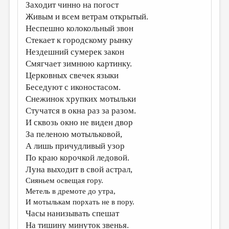
Заходит чинно на погост
ДАЙДЖЕСТ
Живым и всем ветрам открытый.
Неспешно колокольный звон
ПРОИЗВЕДЕНИЯ
Стекает к городскому рынку
ПЕРЕВОДЫ
Нездешний сумерек закон
Смягчает зимнюю картинку.
КОНКУРСЫ
Церковных свечек языки
ДЕТСКАЯ КОМНАТА
Беседуют с иконостасом.
Снежинок хрупких мотыльки
КНИЖНАЯ ПОЛКА
Стучатся в окна раз за разом.
ОБЗОР ЛИТЕРАТУРЫ
И сквозь окно не виден двор
За пеленою мотыльковой,
СТРАНИЦЫ ПАМЯТИ
А лишь причудливый узор
По краю корочкой ледовой.
ОБЪЯВЛЕНИЯ
Луна выходит в свой астрал,
Сияньем освещая гору.
КОЛОНКА РЕДАКТОРА
Метель в дремоте до утра,
РЕДКОЛЛЕГИЯ
И мотылькам порхать не в пору.
Часы нанизывать спешат
ОТ РЕДАКЦИИ
На тишину минуток звенья.