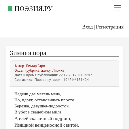
ПОЭЗИЯ.РУ
Вход
Регистрация
ГЛАВНОЕ МЕНЮ
|
ПОЭЗИЯ.РУ
ИЗДАТЕЛЬСТВО
Зимняя пора
ЖАНРЫ
АВТОРЫ
Автор:
Димир Стро
Отдел (рубрика, жанр):
Лирика
КОММЕНТАРИИ
Дата и время публикации: 22.12.2017, 01:15:37
Сертификат Поэзия.ру: серия 1042 № 131404
ЛИТСАЛОН
Недели две метель мела,
НОВОСТИ
Но, вдруг, остановилась просто.
ПРАВИЛА САЙТА
Березка, девушка-подросток,
В уборе свадебном мила.
А елей сказочный подрост,
ОТДЕЛЫ И РУБРИКИ
Изящной венценосной свитой,
ИЗБРАННОЕ