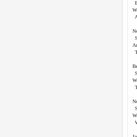
By
W
An
No
Si
An
T
Be
S
W
T
No
S
W
Wi
Ja