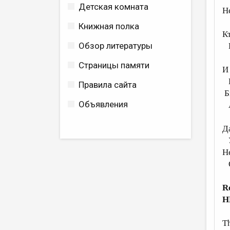
Детская комната
Н
Л
Книжная полка
К
Обзор литературы
П
Страницы памяти
И
К
Правила сайта
Б
Объявления
А
Д
У
Н
О
R
H
Th