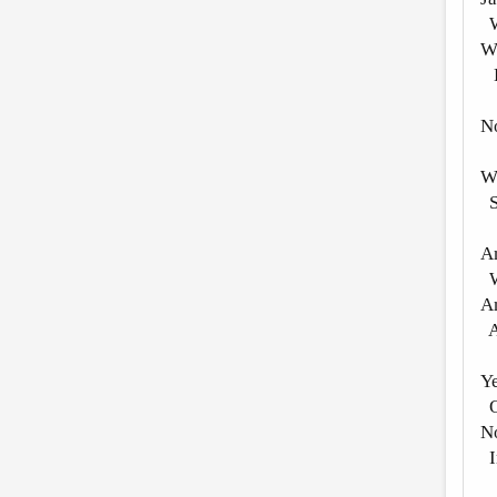
W
Wh
L
No
F
W
S
A
W
An
An
Ye
O
No
In