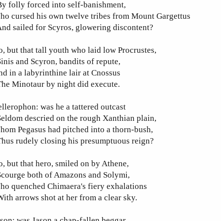
 folly forced into self-banishment,
ho cursed his own twelve tribes from Mount Gargettus
d sailed for Scyros, glowering discontent?
, but that tall youth who laid low Procrustes,
nis and Scyron, bandits of repute,
d in a labyrinthine lair at Cnossus
he Minotaur by night did execute.
llerophon: was he a tattered outcast
eldom descried on the rough Xanthian plain,
hom Pegasus had pitched into a thorn-bush,
hus rudely closing his presumptuous reign?
, but that hero, smiled on by Athene,
courge both of Amazons and Solymi,
ho quenched Chimaera's fiery exhalations
th arrows shot at her from a clear sky.
son: was Jason a chap-fallen beggar