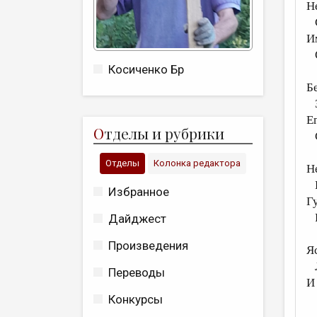
Н
С
И
О
Косиченко Бр
Б
З
Ег
О
тделы и рубрики
С
Отделы
Колонка редактора
Н
Г
Избранное
Г
Р
Дайджест
Произведения
Я
Л
Переводы
И
О
Конкурсы