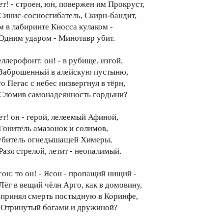
ет! - строен, юн, повержен им Прокруст,
инис-сосносгибатель, Скирн-бандит,
м в лабиринте Кносса кулаком -
дним ударом - Минотавр убит.
еллерофонт: он! - в рубище, изгой,
аброшенный в алейскую пустыню,
о Пегас с небес низвергнул в тёрн,
ломив самонадеянность гордыни?
ет! он - герой, лелеемый Афиной,
онитель амазонок и солимов,
убитель огнедышащей Химеры,
азя стрелой, летит - неопалимый.
сон: то он! - Ясон - пропащий нищий -
ёг в вещий чёлн Арго, как в домовину,
 принял смерть постыдную в Коринфе,
тринутый богами и дружиной?