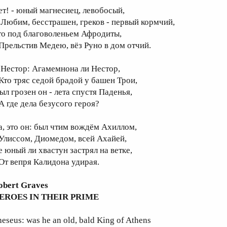
ет! - юный магнесиец, левобосый,
юбим, бесстрашен, греков - первый кормчий,
то под благоволеньем Афродиты,
рельстив Медею, вёз Руно в дом отчий.
 Нестор: Агамемнона ли Нестор,
то тряс седой брадой у башен Трои,
ыл грозен он - лета спустя Паденья,
 где дела безусого героя?
а, это он: был чтим вождём Ахиллом,
лиссом, Диомедом, всей Ахайей,
е юный ли хвастун застрял на ветке,
т вепря Калидона удирая.
obert Graves
EROES IN THEIR PRIME
eseus: was he an old, bald King of Athens