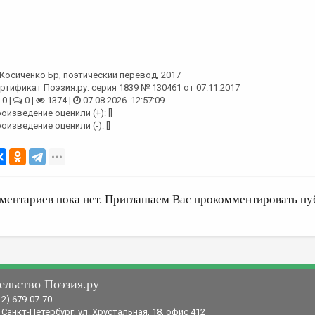
Косиченко Бр
, поэтический перевод, 2017
ртификат Поэзия.ру: серия 1839 № 130461 от 07.11.2017
0 |
0 |
1374 |
07.08.2026. 12:57:09
оизведение оценили (+): []
оизведение оценили (-): []
ментариев пока нет. Приглашаем Вас прокомментировать пу
ельство Поэзия.ру
12) 679-07-70
 Санкт-Петербург, ул. Хрустальная, 18, офис 412