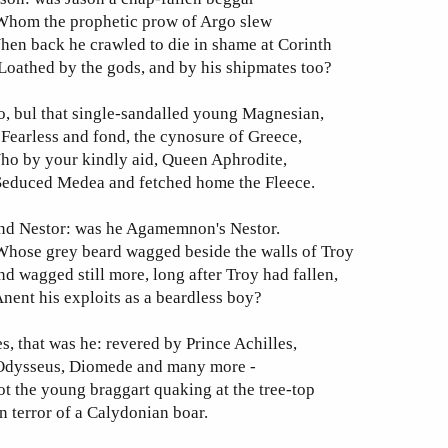
hom the prophetic prow of Argo slew
en back he crawled to die in shame at Corinth
oathed by the gods, and by his shipmates too?
, bul that single-sandalled young Magnesian,
earless and fond, the cynosure of Greece,
ho by your kindly aid, Queen Aphrodite,
educed Medea and fetched home the Fleece.
nd Nestor: was he Agamemnon's Nestor.
hose grey beard wagged beside the walls of Troy
d wagged still more, long after Troy had fallen,
ent his exploits as a beardless boy?
s, that was he: revered by Prince Achilles,
dysseus, Diomede and many more -
t the young braggart quaking at the tree-top
 terror of a Calydonian boar.