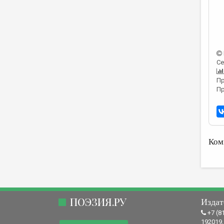
Се
Пр
Пр
Ком
ПОЭЗИЯ.РУ
Издат
+7 (8
192019,