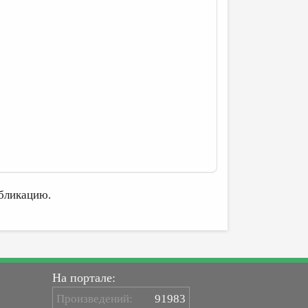
бликацию.
На портале:
Произведений:
91983