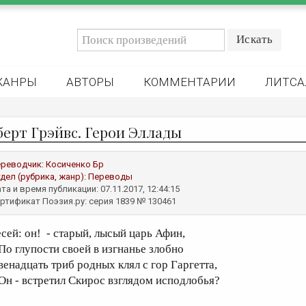
ЖАНРЫ
АВТОРЫ
КОММЕНТАРИИ
ЛИТСА
берт Грэйвс. Герои Эллады
реводчик:
Косиченко Бр
дел (рубрика, жанр):
Переводы
та и время публикации: 07.11.2017, 12:44:15
ртификат Поэзия.ру: серия 1839 № 130461
есей: он! - старый, лысый царь Афин,
о глупости своей в изгнанье злобно
венадцать триб родных клял с гор Гаргетта,
н - встретил Скирос взглядом исподлобья?