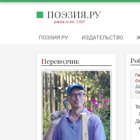
ПОЭЗИЯ.РУ
poezia.ru est. 2001
ПОЭЗИЯ.РУ
ИЗДАТЕЛЬСТВО
Ро
П
ереводчик
Пе
От
Да
Се
Т
П
Д
О