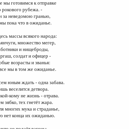
де мы готовимся к отправке
о рокового рубежа. -
н за неведомою гранью,
 мы пока что в ожиданье.
десь массы всякого народа:
ьянчуги, множество мегер,
аботники и нищеброды,
оргаш, солдат и офицер -
юбые возрасты и званья:
 все мы в том же ожиданье.
сем юным ждать - одна забава.
ишь веселится детвора.
 кой-кому не жизнь - отрава.
м зябко, тех гнетёт жара.
ля многих мука и страданье,
то нет конца их ожиданью.
икто не подаёт вагоны.