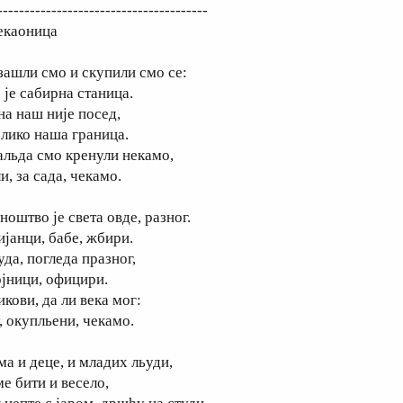
---------------------------------------
екаоница
зашли смо и скупили смо се:
 је сабирна станица.
на наш није посед,
олико наша граница.
альда смо кренули некамо,
и, за сада, чекамо.
ноштво је света овде, разног.
ијанци, бабе, жбири.
уда, погледа празног,
ојници, официри.
кови, да ли века мог:
, окупльени, чекамо.
ма и деце, и младих льуди,
ме бити и весело,