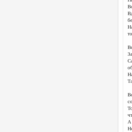
В
В
б
Н
т
В
З
С
о
Н
Т
В
со
Т
ч
А
Н