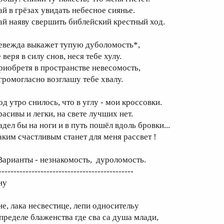
ай в грёзах увидать небесное сиянье.
ай наяву свершить библейский крестный ход.
евежда выкажет тупую дуболомость*,
 веря в силу снов, неся тебе хулу.
риобретя в пространстве невесомость,
 громогласно возглашу тебе хвалу.
од утро снилось, что в углу - мои кроссовки.
расивы и легки, на свете лучших нет.
адел бы на ноги и в путь пошёл вдоль бровки...
аким счастливым станет для меня рассвет !
Варианты - незнакомость, дуроломость.
---------------------------------------------
ну
не, лака несвестице, лепи односительу
 пределе блаженства где сва са душа млади,