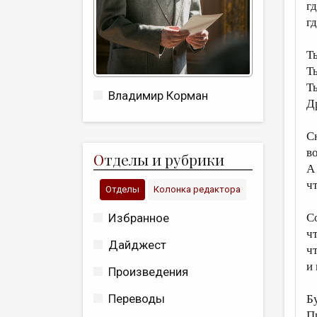
г
г
Т
Ты
Т
Владимир Корман
Д
С
в
О
тделы и рубрики
А
ч
Отделы
Колонка редактора
Избранное
С
ч
Дайджест
ч
и 
Произведения
Переводы
Б
П