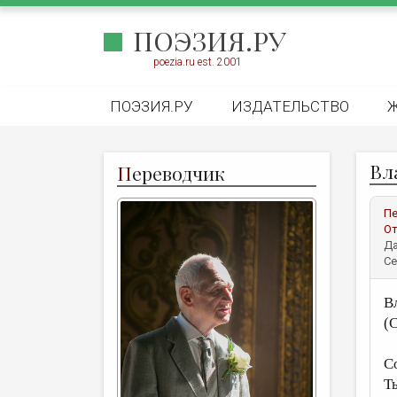
ПОЭЗИЯ.РУ
poezia.ru est. 2001
ПОЭЗИЯ.РУ
ИЗДАТЕЛЬСТВО
Вл
П
ереводчик
Пе
От
Да
Се
В
(С
Со
Т