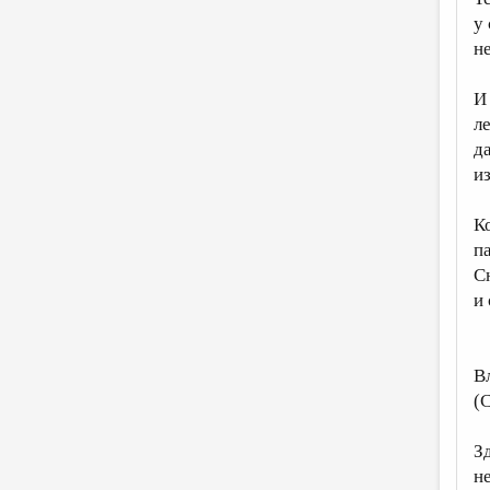
у
н
И
л
д
из
Ко
па
Сн
и
В
(С
З
н