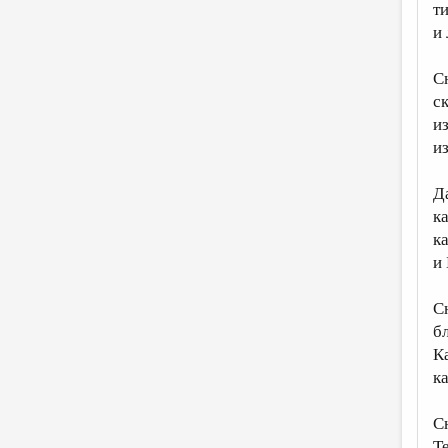
т
и
С
с
и
и
Д
к
к
и
Сн
б
К
к
Сн
Т