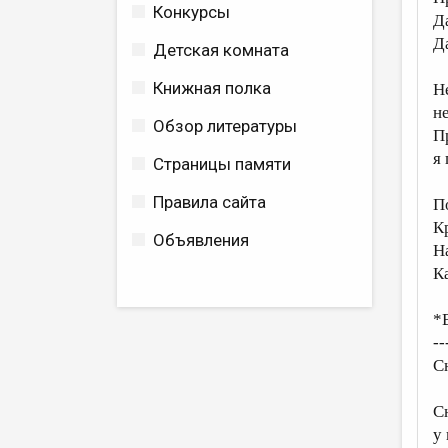
Конкурсы
Д
Д
Детская комната
Книжная полка
Н
не
Обзор литературы
П
я
Страницы памяти
Правила сайта
П
К
Объявления
Н
К
*
--
С
С
у