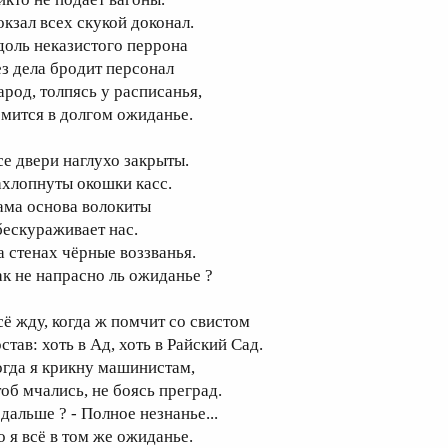
окзал всех скукой доконал.
доль неказистого перрона
ез дела бродит персонал
арод, толпясь у расписанья,
омится в долгом ожиданье.
се двери наглухо закрыты.
ахлопнуты окошки касс.
ама основа волокиты
бескураживает нас.
а стенах чёрные воззванья.
ак не напрасно ль ожиданье ?
сё жду, когда ж помчит со свистом
став: хоть в Ад, хоть в Райский Сад.
огда я крикну машинистам,
тоб мчались, не боясь преград.
 дальше ? - Полное незнанье...
о я всё в том же ожиданье.