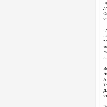
г
д
О
и
З
п
р
т
л
и
В
Л
А
Те
Д
ч
Н