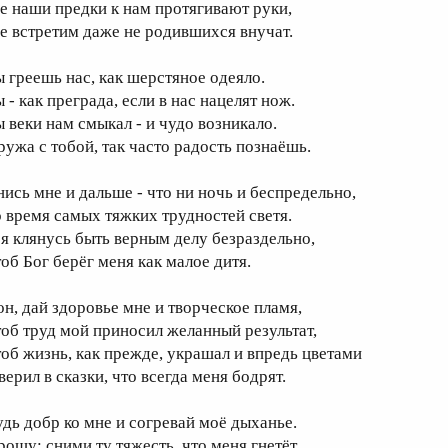
де наши предки к нам протягивают руки,
де встретим даже не родившихся внучат.
ы греешь нас, как шерстяное одеяло.
 - как преграда, если в нас нацелят нож.
ы веки нам смыкал - и чудо возникало.
ружа с тобой, так часто радость познаёшь.
нись мне и дальше - что ни ночь и беспредельно,
о время самых тяжких трудностей светя.
 я клянусь быть верным делу безраздельно,
тоб Бог берёг меня как малое дитя.
он, дай здоровье мне и творческое пламя,
тоб труд мой приносил желанный результат,
тоб жизнь, как прежде, украшал и впредь цветами
верил в сказки, что всегда меня бодрят.
удь добр ко мне и согревай моё дыханье.
рошу: сними ту тяжесть, что меня гнетёт.