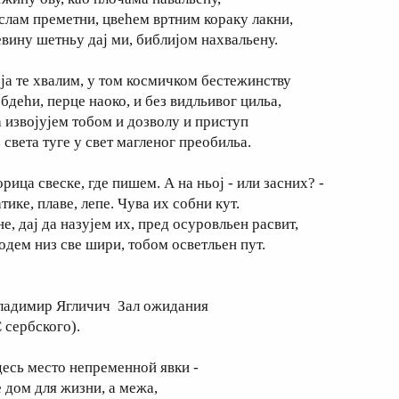
 слам преметни, цвеhем вртним кораку лакни,
евину шетньу дај ми, библијом нахвальену.
 ја те хвалим, у том космичком бестежинству
ебдеhи, перце наоко, и без видльивог цильа,
а извојујем тобом и дозволу и приступ
 света туге у свет магленог преобильа.
рица свеске, где пишем. А на ньој - или засних? -
тике, плаве, лепе. Чува их собни кут.
е, дај да назујем их, пред осуровльен расвит,
 одем низ све шири, тобом осветльен пут.
ладимир Ягличич Зал ожидания
 сербского).
десь место непременной явки -
е дом для жизни, а межа,