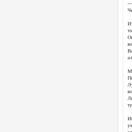
--
Ч
И
то
О
к
В
ал
М
П
Л
в
Ли
ту
И
у