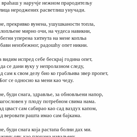
и враhаш у наручје нежном прародительу
 лица нероджених расветлиш унучади.
не, прекривко вунена, ушушканости топла,
клопльене мирно очи, на чудеса навикни,
збегни уперена хитнута на мене копльа
збави неизбежног, радошhу опет никни.
а видим испред себе бескрај година опет,
ада се дани вуку у непролазном cледу,
ад сам к свом делу био ко грабльива звер пропет,
 Бог се односио ка мени као чеду.
е, буди снага, здравлье, за обновльени напор,
лагословен у плоду потребном свима нама.
ад цваст сам сабирао као сад ваздух капом,
ад веровати рашта имао сам бајкама.
е, буди снага која растапа болни дах ми.
ежину ову, као плочама навальену,