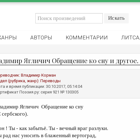
ЖАНРЫ
АВТОРЫ
КОММЕНТАРИИ
ЛИТСА
адимир Ягличич Обращение ко сну и другое.
реводчик:
Владимир Корман
дел (рубрика, жанр):
Переводы
та и время публикации: 30.10.2017, 05:14:04
ртификат Поэзия.ру: серия 921 № 130305
ладимир Ягличич Обращение ко сну
 сербского).
н ! Ты - как забытьё. Ты - вечный враг разлуки.
ы рад нас уносить в блаженный вертоград,