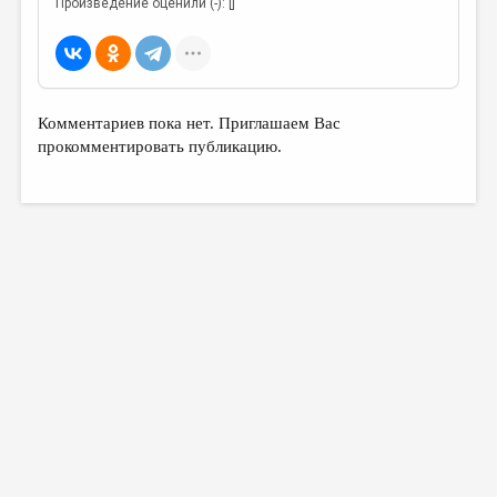
Произведение оценили (-): []
МАЛАЯ ПРОЗА
ЭССЕИСТИКА
ЛИТЕРАТУРОВЕДЕНИЕ
КУЛЬТУРОВЕДЕНИЕ
Комментариев пока нет. Приглашаем Вас
прокомментировать публикацию.
ПУБЛИЦИСТИКА
РЕЦЕНЗИРОВАНИЕ
ЦИКЛЫ ПУБЛИКАЦИЙ
ТРЕДИАКОВСКИЙ
МЕДИА
ВКОНТАКТЕ