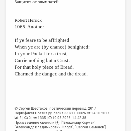
Защитит от злых затей.
ДАЙДЖЕСТ
ПРОИЗВЕДЕНИЯ
Robert Herrick
1065. Another
ПЕРЕВОДЫ
КОНКУРСЫ
If ye feare to be affrighted
When ye are (by chance) benighted:
ДЕТСКАЯ КОМНАТА
In your Pocket for a trust,
КНИЖНАЯ ПОЛКА
Carrie nothing but a Crust:
For that holy piece of Bread,
ОБЗОР ЛИТЕРАТУРЫ
Charmed the danger, and the dread.
СТРАНИЦЫ ПАМЯТИ
ОБЪЯВЛЕНИЯ
КОЛОНКА РЕДАКТОРА
Сергей Шестаков
, поэтический перевод, 2017
РЕДКОЛЛЕГИЯ
Сертификат Поэзия.ру: серия 65 № 130026 от 14.10.2017
3 |
0 |
1335 |
10.08.2026. 14:42:38
ОТ РЕДАКЦИИ
Произведение оценили (+): ["Владимир Корман",
"Александр Владимирович Флоря", "Сергей Семёнов"]