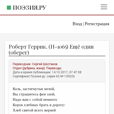
ПОЭЗИЯ.РУ
Вход
Регистрация
ГЛАВНОЕ МЕНЮ
|
ПОЭЗИЯ.РУ
ИЗДАТЕЛЬСТВО
Роберт Геррик. (Н-1065) Ещё один
ЖАНРЫ
(оберег)
АВТОРЫ
Переводчик:
Сергей Шестаков
КОММЕНТАРИИ
Отдел (рубрика, жанр):
Переводы
Дата и время публикации: 14.10.2017, 07:47:08
ЛИТСАЛОН
Сертификат Поэзия.ру: серия 65 № 130026
НОВОСТИ
Коль, застигнутые мглой,
ПРАВИЛА САЙТА
Вы страшитесь феи злой,
Надо вам с собой немного
ОТДЕЛЫ И РУБРИКИ
Корок хлебных брать в дорогу:
Хлеб святой всего верней
ИЗБРАННОЕ