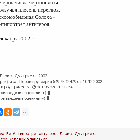
 чернь числа чертополоха,
олзучья плесень перегноя,
ексомобильная Солоха -
нтипортрет антигероя.
декабря 2002 г.
Лариса Дмитриева
, 2002
ртификат Поэзия.ру: серия 549 № 12429 от 10.12.2002
0 |
1 |
2652 |
06.08.2026. 15:12:56
оизведение оценили (+): []
оизведение оценили (-): []
ма:
Re: Антипортрет антигероя
Лариса Дмитриева
втор
Воловик Александр