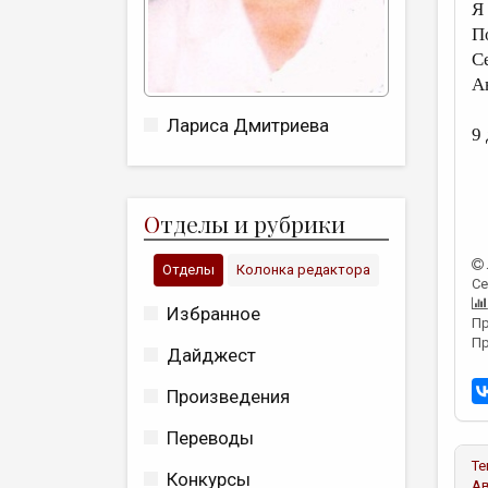
Я
П
С
А
Лариса Дмитриева
9 
О
тделы и рубрики
Отделы
Колонка редактора
Се
Избранное
Пр
Пр
Дайджест
Произведения
Переводы
Те
Конкурсы
А