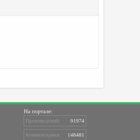
На портале:
Произведений:
91974
Комментариев:
148481