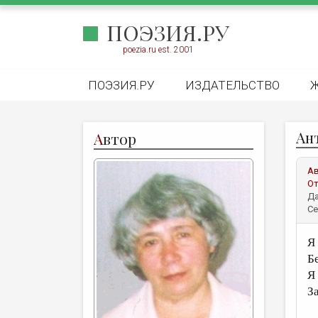
ПОЭЗИЯ.РУ
poezia.ru est. 2001
ПОЭЗИЯ.РУ
ИЗДАТЕЛЬСТВО
Ан
А
втор
А
От
Да
Се
Я 
Б
Я
З