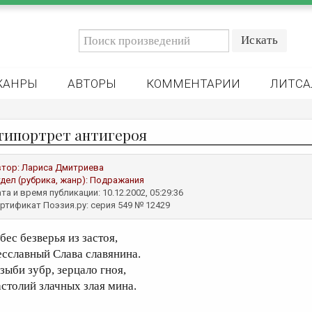
ЖАНРЫ
АВТОРЫ
КОММЕНТАРИИ
ЛИТСА
типортрет антигероя
втор:
Лариса Дмитриева
дел (рубрика, жанр):
Подражания
та и время публикации: 10.12.2002, 05:29:36
ртификат Поэзия.ру: серия 549 № 12429
бес безверья из застоя,
есславный Слава славянина.
 зыби зубр, зерцало гноя,
астолий злачных злая мина.