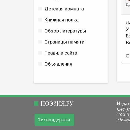
Да
Детская комната
Книжная полка
Л
У
Обзор литературы
Е
Страницы памяти
В
Правила сайта
С
Объявления
ПОЭЗИЯ.РУ
Издат
+7 (8
192019,
Техподдержка
info@po