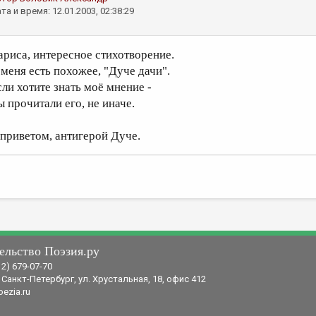
та и время: 12.01.2003, 02:38:29
ариса, интересное стихотворение.
 меня есть похожее, "Дуче дачи".
сли хотите знать моё мнение -
ы прочитали его, не иначе.
 приветом, антигерой Дуче.
ельство Поэзия.ру
12) 679-07-70
 Санкт-Петербург, ул. Хрустальная, 18, офис 412
ezia.ru