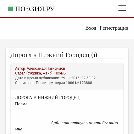
ПОЭЗИЯ.РУ
Вход
Регистрация
ГЛАВНОЕ МЕНЮ
|
ПОЭЗИЯ.РУ
ИЗДАТЕЛЬСТВО
Дорога в Нижний Городец (1)
ЖАНРЫ
АВТОРЫ
Автор:
Александр Питиримов
Отдел (рубрика, жанр):
Поэмы
КОММЕНТАРИИ
Дата и время публикации: 29.11.2016, 02:50:02
Сертификат Поэзия.ру: серия 1006 № 123888
ЛИТСАЛОН
ДОРОГА В НИЖНИЙ ГОРОДЕЦ
НОВОСТИ
Поэма
ПРАВИЛА САЙТА
Арбенина втянуть опять бы надо
ОТДЕЛЫ И РУБРИКИ
мне
ИЗБРАННОЕ