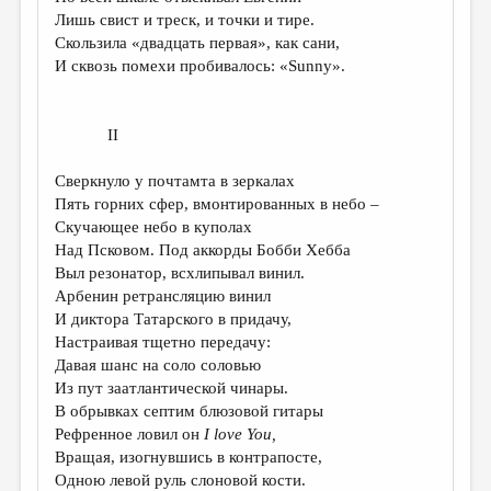
МАЛАЯ ПРОЗА
Лишь свист и треск, и точки и тире.
Скользила «двадцать первая», как сани,
ЭССЕИСТИКА
И сквозь помехи пробивалось: «Sunny».
ЛИТЕРАТУРОВЕДЕНИЕ
КУЛЬТУРОВЕДЕНИЕ
II
ПУБЛИЦИСТИКА
Сверкнуло у почтамта в зеркалах
РЕЦЕНЗИРОВАНИЕ
Пять горних сфер, вмонтированных в небо –
Скучающее небо в куполах
ЦИКЛЫ ПУБЛИКАЦИЙ
Над Псковом. Под аккорды Бобби Хебба
Выл резонатор, всхлипывал винил.
ТРЕДИАКОВСКИЙ
Арбенин ретрансляцию винил
МЕДИА
И диктора Татарского в придачу,
Настраивая тщетно передачу:
ВКОНТАКТЕ
Давая шанс на соло соловью
Из пут заатлантической чинары.
В обрывках септим блюзовой гитары
Рефренное ловил он
I love You,
Вращая, изогнувшись в контрапосте,
Одною левой руль слоновой кости.