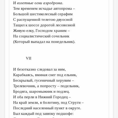
И
взлетные огни аэродрома
.
Тем временем исчадье автопрома –
Большой шестиколесный серафим
С распущенной телегою двуосной
Тащил к шоссе дорогой лесовозной
Живую елку, Господом храним –
На социалистический сочельник
(Который выпадал на понедельник).
VII
И безотказно следовал за ним,
Карабкаясь, вминая снег под ельник,
Бескрылый, гусеничный херувим –
Трелевочник, а попросту – подельник,
Бродяга, шаромыжник и подлец.
И оба перли в Нижний Городец –
На край земли, в болотину, под Струги –
Последний населенный пункт в округе.
Был каждый под завязку подшофе: