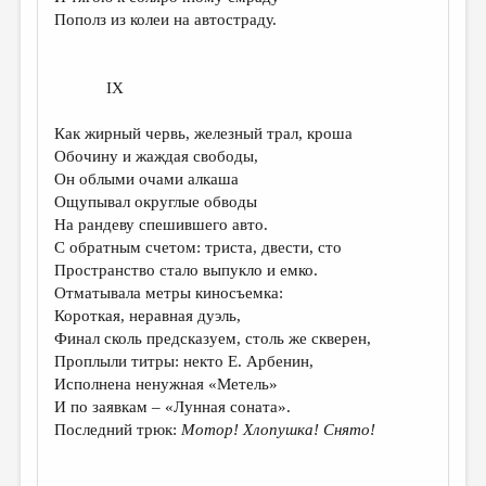
Пополз из колеи на автостраду.
IX
Как жирный червь, железный трал, кроша
Обочину и жаждая свободы,
Он облыми очами алкаша
Ощупывал округлые обводы
На рандеву спешившего авто.
С обратным счетом: триста, двести, сто
Пространство стало выпукло и емко.
Отматывала метры киносъемка:
Короткая, неравная дуэль,
Финал сколь предсказуем, столь же скверен,
Проплыли титры: некто Е. Арбенин,
Исполнена ненужная «Метель»
И по заявкам – «Лунная соната».
Последний трюк:
Мотор! Хлопушка! Снято!