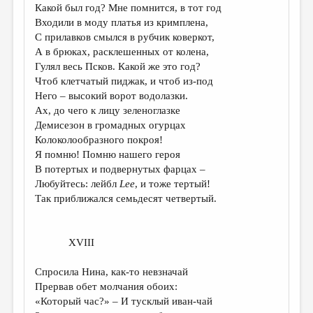
Какой был год? Мне помнится, в тот год
Входили в моду платья из кримплена,
С прилавков смылся в рубчик коверкот,
А в брюках, расклешенных от колена,
Гулял весь Псков. Какой же это год?
Чтоб клетчатый пиджак, и чтоб из-под
Него – высокий ворот водолазки.
Ах, до чего к лицу зеленоглазке
Демисезон в громадных огурцах
Колоколообразного покроя!
Я помню! Помню нашего героя
В потертых и подвернутых фарцах –
Любуйтесь: лейбл
Lee
, и тоже тертый!
Так приближался семьдесят четвертый.
XVIII
Спросила Нина, как-то невзначай
Прервав обет молчания обоих:
«Который час?» – И тусклый иван-чай