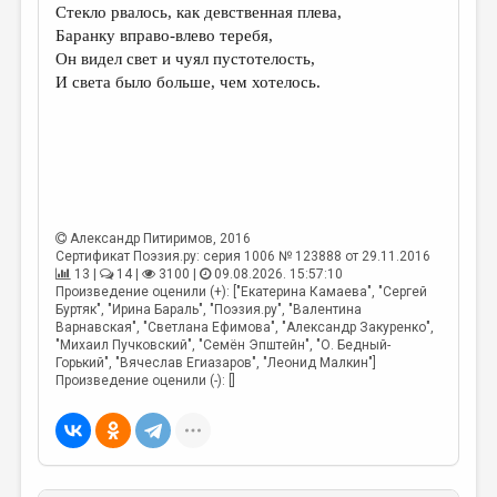
Стекло рвалось, как девственная плева,
Баранку вправо-влево теребя,
Он видел свет и чуял пустотелость,
И света было больше, чем хотелось.
Александр Питиримов
, 2016
Сертификат Поэзия.ру: серия 1006 № 123888 от 29.11.2016
13 |
14 |
3100 |
09.08.2026. 15:57:10
Произведение оценили (+): ["Екатерина Камаева", "Сергей
Буртяк", "Ирина Бараль", "Поэзия.ру", "Валентина
Варнавская", "Светлана Ефимова", "Александр Закуренко",
"Михаил Пучковский", "Семён Эпштейн", "О. Бедный-
Горький", "Вячеслав Егиазаров", "Леонид Малкин"]
Произведение оценили (-): []