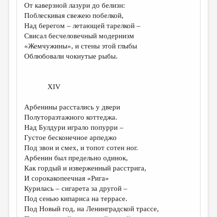
От каверзной лазури до белизн:
Поблескивая свежею побелкой,
Над берегом – летающей тарелкой –
Свисал бесчеловечный модернизм
«Жемчужины», и стены этой глыбы
Облюбовали чокнутые рыбы.
XIV
Арбенины расстались у двери
Полутораэтажного коттеджа.
Над Булдури играло попурри –
Густое бесконечное арпеджо
Под звон и смех, и топот сотен ног.
Арбенин был предельно одинок,
Как гордый и изверженный расстрига,
И сорокакопеечная «Рига»
Курилась – сигарета за другой –
Под сенью кипариса на террасе.
Под Новый год, на Ленинградской трассе,