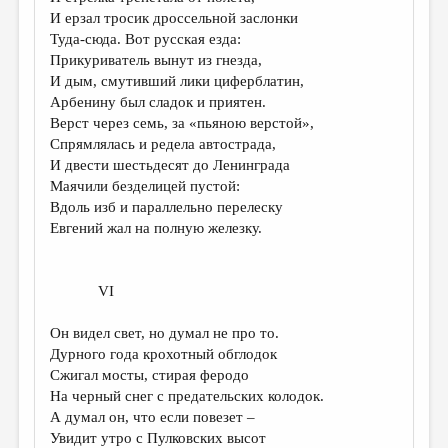
И ерзал тросик дроссельной заслонки
Туда-сюда. Вот русская езда:
Прикуриватель вынут из гнезда,
И дым, смутивший лики циферблатин,
Арбенину был сладок и приятен.
Верст через семь, за «пьяною верстой»,
Спрямлялась и редела автострада,
И двести шестьдесят до Ленинграда
Маячили безделицей пустой:
Вдоль изб и параллельно перелеску
Евгений жал на полную железку.
VI
Он видел свет, но думал не про то.
Дурного года крохотный обглодок
Сжигал мосты, стирая феродо
На черный снег с предательских колодок.
А думал он, что если повезет –
Увидит утро с Пулковских высот