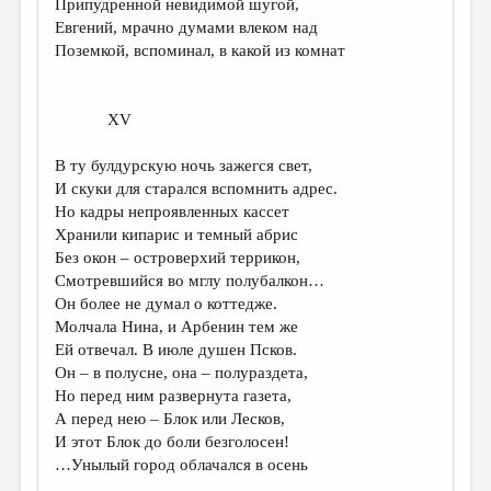
Припудренной невидимой шугой,
Евгений, мрачно думами влеком над
Поземкой, вспоминал, в какой из комнат
XV
В ту булдурскую ночь зажегся свет,
И скуки для старался вспомнить адрес.
Но кадры непроявленных кассет
Хранили кипарис и темный абрис
Без окон – островерхий террикон,
Смотревшийся во мглу полубалкон…
Он более не думал о коттедже.
Молчала Нина, и Арбенин тем же
Ей отвечал. В июле душен Псков.
Он – в полусне, она – полураздета,
Но перед ним развернута газета,
А перед нею – Блок или Лесков,
И этот Блок до боли безголосен!
…Унылый город облачался в осень