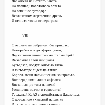
Два ангела из Ветхого Завета.
На площадь поселкового совета –
На огненное аутодафе
Везли этапом жертвенное древо,
И пенился тосол от перегрева.
VIII
С отринутым забралом, без прикрас,
Повырубив все дифференциалы,
Двужильный многотонный старый КрАЗ
Выкаркивал свои инициалы.
Бульдозер, воздух копотью тягча,
В кильватере сидельца-тягача
Корпел, звеня мальчишеским контральто.
Вот перед ними линия асфальта –
Внезапная, до тика на щеке!
Расширены зрачки и горизонты!
Груженый КрАЗ с спокойствием Джоконды,
С довольною ухмылкой на щитке
И тягою к солярочному смраду