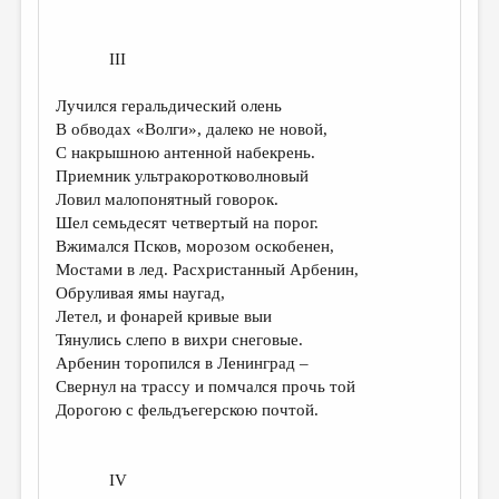
III
Лучился геральдический олень
В обводах «Волги», далеко не новой,
С накрышною антенной набекрень.
Приемник ультракоротковолновый
Ловил малопонятный говорок.
Шел семьдесят четвертый на порог.
Вжимался Псков, морозом оскобенен,
Мостами в лед. Расхристанный Арбенин,
Обруливая ямы наугад,
Летел, и фонарей кривые выи
Тянулись слепо в вихри снеговые.
Арбенин торопился в Ленинград ­–
Свернул на трассу и помчался прочь той
Дорогою ­с фельдъегерскою почтой.
IV