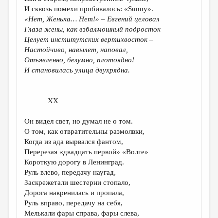
И сквозь помехи пробивалось: «Sunny».
«Нет, Женька… Нет!» – Евгений целовал
Глаза жены, как взбалмошный подросток
Целует институтских вертихвосток –
Настойчиво, навылет, наповал,
Отъявленно, безумно, плотоядно!
И становилась улица двухрядна.
XX
Он видел свет, но думал не о том.
О том, как отвратительны размолвки,
Когда из ада вырвался фантом,
Перерезая «двадцать первой» «Волге»
Короткую дорогу в Ленинград.
Руль влево, передачу наугад,
Заскрежетали шестерни стопало,
Дорога накренилась и пропала,
Руль вправо, передачу на себя,
Мелькали фары справа, фары слева,