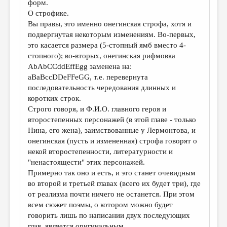
форм.
О строфике.
Вы правы, это именно онегинская строфа, хотя и
подвергнутая некоторым изменениям. Во-первых,
это касается размера (5-стопный ямб вместо 4-
стопного); во-вторых, онегинская рифмовка
AbAbCCddEffEgg заменена на:
aBaBccDDeFFeGG, т.е. перевернута
последовательность чередования длинных и
коротких строк.
Строго говоря, и Ф.И.О. главного героя и
второстепенных персонажей (в этой главе - только
Нина, его жена), заимствованные у Лермонтова, и
онегинская (пусть и измененная) строфа говорят о
некой второстепенности, литературности и
"ненастоящести" этих персонажей.
Примерно так оно и есть, и это станет очевидным
во второй и третьей главах (всего их будет три), где
от реализма почти ничего не останется. При этом
всем сюжет поэмы, о котором можно будет
говорить лишь по написании двух последующих
глав, является оригинальным.