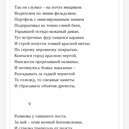
Так он служил – на почте ямщиком:
Водителем по линии фельдсвязи.
Портфель с никелированным замком
Подпрыгивал на темно-синей бязи,
Укрывшей псевдо-кожаный диван.
Тут встречных фур тащился караван
И строй попуток тонкой красной нитью
По серому неровному покрытью.
Кончался город красною чертой,
Наискосок прорезавшей названье,
И потянулось божье наказанье –
Разгадывать за гадкой чернотой
То гололед, то снежные наметы
И сбрасывать объятия дремоты.
V
Развилка у гаишного поста,
За ней – огни ночной бензоколонки,
И стрелка трепетала от полста,