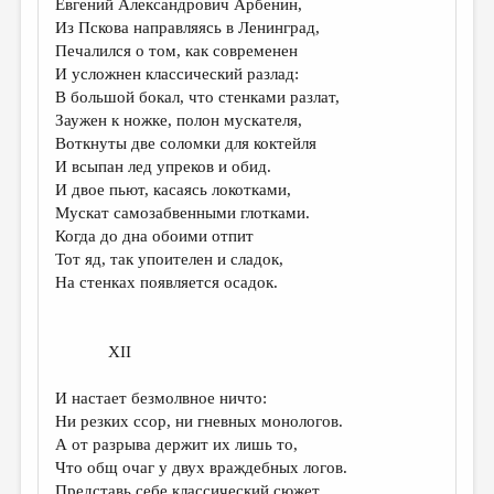
Евгений Александрович Арбенин,
Из Пскова направляясь в Ленинград,
Печалился о том, как современен
И усложнен классический разлад:
В большой бокал, что стенками разлат,
Заужен к ножке, полон мускателя,
Воткнуты две соломки для коктейля
И всыпан лед упреков и обид.
И двое пьют, касаясь локотками,
Мускат самозабвенными глотками.
Когда до дна обоими отпит
Тот яд, так упоителен и сладок,
На стенках появляется осадок.
XII
И настает безмолвное ничто:
Ни резких ссор, ни гневных монологов.
А от разрыва держит их лишь то,
Что общ очаг у двух враждебных логов.
Представь себе классический сюжет,