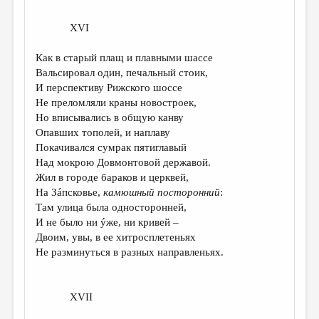
XVI
Как в старый плащ и плавными шассе
Вальсировал один, печальный стоик,
И перспективу Рижского шоссе
Не преломляли краны новостроек,
Но вписывались в общую канву
Опавших тополей, и наплаву
Покачивался сумрак пятиглавый
Над мокрою Довмонтовой державой.
Жил в городе бараков и церквей,
На Зáпсковье,
камюшный посторонний
:
Там улица была односторонней,
И не было ни ýже, ни кривей –
Двоим, увы, в ее хитросплетеньях
Не разминуться в разных направленьях.
XVII