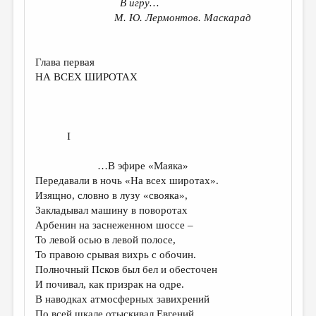
В игру…
М. Ю. Лермонтов. Маскарад
ДАЙДЖЕСТ
ПРОИЗВЕДЕНИЯ
Глава первая
ПЕРЕВОДЫ
НА ВСЕХ ШИРОТАХ
КОНКУРСЫ
ДЕТСКАЯ КОМНАТА
I
КНИЖНАЯ ПОЛКА
…В эфире «Маяка»
ОБЗОР ЛИТЕРАТУРЫ
Передавали в ночь «На всех широтах».
СТРАНИЦЫ ПАМЯТИ
Изящно, словно в лузу «свояка»,
Закладывал машину в поворотах
ОБЪЯВЛЕНИЯ
Арбенин на заснеженном шоссе ­–
То левой осью в левой полосе,
КОЛОНКА РЕДАКТОРА
То правою срывая вихрь с обочин.
Полночный Псков был бел и обесточен
РЕДКОЛЛЕГИЯ
И почивал, как призрак на одре.
ОТ РЕДАКЦИИ
В наводках атмосферных завихрений
По всей шкале отыскивал Евгений