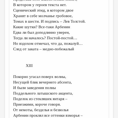
В котором у героев текста нет.
Сценический этюд, в котором двое
Хранят в себе молчанье гробовое,
Томах в шести. И подпись – Лев Толстой.
Какие шутки? Все-таки Арбенин
Едва ли был доподлинно уверен,
Тогда ли началось? Постой-постой…
Но вздохом отмечал, что да, пожалуй…
След от заката – медно-побежалый
XIII
Покорно угасал поверх волны,
Несущей блик вечернего абсента,
И были заведения полны
Поддельного латышского акцента,
Поделок из стекляшек янтаря –
Приезжими, короче говоря.
От немоты, безделья и безволья
Арбенин проклял все оттенки взморья –