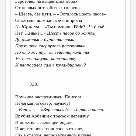
Зарозовел на выцветших обоях
От первых нот забытых голосов.
– Шесть, без пяти. – «Осталось шесть часов».
Советское шампанское и шпроты
Из Юрмалы
. – «Ты помнишь Pērle?.. Чтó ты!..
Нет, Женька!..»
Шесть часов до коляды,
До ряженья и дуракавалянья.
Пружиною свернулось расстоянье,
Но что же тут ответить, коли ты
Уже на полпути, наизготовку
И напросился сам в командировку?
XIX
Пружина распрямилась. Понесла
Нелегкая на север, наудачу!
– Вернусь. – «Вернешься?» – Первого числа.
Врубил Арбенин с треском передачу
И полетел в звенящей ендове,
И черт-те что творилось в голове,
Как в старом, непроветренном чулане,