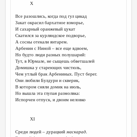
X
Все разошлись, когда под гул цикад
Закат окрасил бархатное взморье,
И сахарный оранжевый цукат
Скатился за курляндское подворье,
А сосны отекали янтарем.
Арбенин с Ниной – все еще вдвоем,
Но будто люди разных полушарий:
Тут, в Юрмале, не сыщешь обветшалей
Домишка у стареющих чистюль,
Чем утлый брак Арбениных. Пуст берег.
Они любили Булдури и скверик,
В котором сняли домик на июль,
Но вышла эта глупая размолвка:
Испорчен отпуск, и двоим неловко
XI
Среди людей – дурацкий
маскарад
.