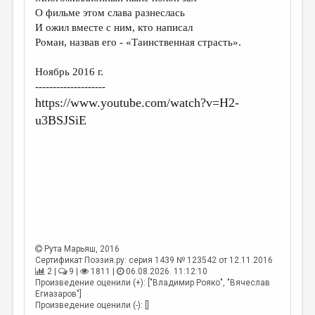
МАЛАЯ ПРОЗА
О фильме этом слава разнеслась
И ожил вместе с ним, кто написал
ЭССЕИСТИКА
Роман, назвав его - «Таинственная страсть».
ЛИТЕРАТУРОВЕДЕНИЕ
Ноябрь 2016 г.
КУЛЬТУРОВЕДЕНИЕ
--------------------
https://www.youtube.com/watch?v=H2-
ПУБЛИЦИСТИКА
u3BSJSiE
РЕЦЕНЗИРОВАНИЕ
ЦИКЛЫ ПУБЛИКАЦИЙ
ТРЕДИАКОВСКИЙ
МЕДИА
ВКОНТАКТЕ
Рута Марьяш
, 2016
Сертификат Поэзия.ру: серия 1439 № 123542 от 12.11.2016
2 |
9 |
1811 |
06.08.2026. 11:12:10
Произведение оценили (+): ["Владимир Рояко", "Вячеслав
Егиазаров"]
Произведение оценили (-): []