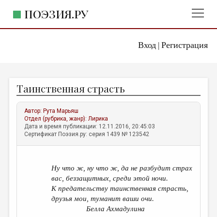
ПОЭЗИЯ.РУ
Вход
Регистрация
ГЛАВНОЕ МЕНЮ
|
ПОЭЗИЯ.РУ
ИЗДАТЕЛЬСТВО
Таинственная страсть
ЖАНРЫ
АВТОРЫ
Автор:
Рута Марьяш
Отдел (рубрика, жанр):
Лирика
КОММЕНТАРИИ
Дата и время публикации: 12.11.2016, 20:45:03
Сертификат Поэзия.ру: серия 1439 № 123542
ЛИТСАЛОН
НОВОСТИ
Ну что ж, ну что ж, да не разбудит страх
ПРАВИЛА САЙТА
вас, беззащитных, среди этой ночи.
К предательству таинственная страсть,
друзья мои, туманит ваши очи.
ОТДЕЛЫ И РУБРИКИ
Белла Ахмадулина
ИЗБРАННОЕ