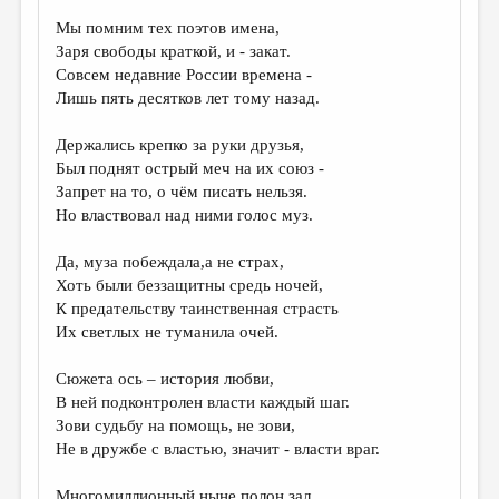
Мы помним тех поэтов имена,
ДАЙДЖЕСТ
Заря свободы краткой, и - закат.
ПРОИЗВЕДЕНИЯ
Совсем недавние России времена -
Лишь пять десятков лет тому назад.
ПЕРЕВОДЫ
Держались крепко за руки друзья,
КОНКУРСЫ
Был поднят острый меч на их союз -
ДЕТСКАЯ КОМНАТА
Запрет на то, о чём писать нельзя.
Но властвовал над ними голос муз.
КНИЖНАЯ ПОЛКА
Да, муза побеждала,а не страх,
ОБЗОР ЛИТЕРАТУРЫ
Хоть были беззащитны средь ночей,
СТРАНИЦЫ ПАМЯТИ
К предательству таинственная страсть
Их светлых не туманила очей.
ОБЪЯВЛЕНИЯ
Сюжета ось – история любви,
КОЛОНКА РЕДАКТОРА
В ней подконтролен власти каждый шаг.
Зови судьбу на помощь, не зови,
РЕДКОЛЛЕГИЯ
Не в дружбе с властью, значит - власти враг.
ОТ РЕДАКЦИИ
Многомиллионный ныне полон зал