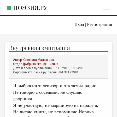
ПОЭЗИЯ.РУ
Вход
Регистрация
ГЛАВНОЕ МЕНЮ
|
ПОЭЗИЯ.РУ
ИЗДАТЕЛЬСТВО
Внутренняя эмиграция
ЖАНРЫ
АВТОРЫ
Автор:
Снежана Малышева
Отдел (рубрика, жанр):
Лирика
КОММЕНТАРИИ
Дата и время публикации: 17.10.2016, 10:34:06
Сертификат Поэзия.ру: серия 584 № 122991
ЛИТСАЛОН
Я выбросил телевизор и отключил радио,
НОВОСТИ
Не говорю с соседями, не слушаю
ПРАВИЛА САЙТА
дворника,
Я не участвую, не марширую на параде я,
ОТДЕЛЫ И РУБРИКИ
Не читаю книги, не вспоминаю Йорика.
ИЗБРАННОЕ