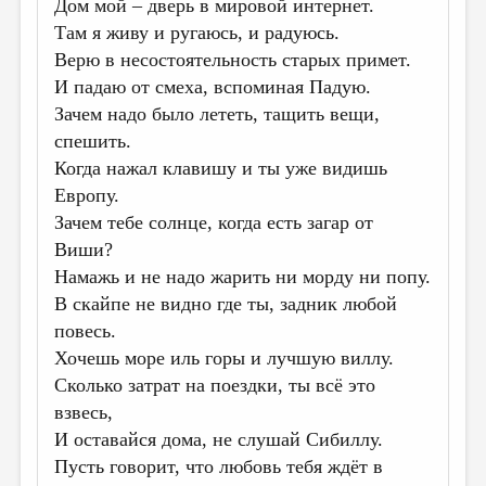
Дом мой – дверь в мировой интернет.
ДАЙДЖЕСТ
Там я живу и ругаюсь, и радуюсь.
Верю в несостоятельность старых примет.
ПРОИЗВЕДЕНИЯ
И падаю от смеха, вспоминая Падую.
ПЕРЕВОДЫ
Зачем надо было лететь, тащить вещи,
спешить.
КОНКУРСЫ
Когда нажал клавишу и ты уже видишь
ДЕТСКАЯ КОМНАТА
Европу.
КНИЖНАЯ ПОЛКА
Зачем тебе солнце, когда есть загар от
Виши?
ОБЗОР ЛИТЕРАТУРЫ
Намажь и не надо жарить ни морду ни попу.
СТРАНИЦЫ ПАМЯТИ
В скайпе не видно где ты, задник любой
повесь.
ОБЪЯВЛЕНИЯ
Хочешь море иль горы и лучшую виллу.
Сколько затрат на поездки, ты всё это
КОЛОНКА РЕДАКТОРА
взвесь,
РЕДКОЛЛЕГИЯ
И оставайся дома, не слушай Сибиллу.
ОТ РЕДАКЦИИ
Пусть говорит, что любовь тебя ждёт в