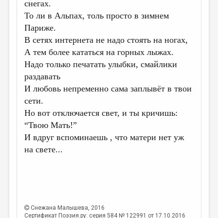
МАЛАЯ ПРОЗА
снегах.
То ли в Альпах, толь просто в зимнем
ЭССЕИСТИКА
Париже.
ЛИТЕРАТУРОВЕДЕНИЕ
В сетях интернета не надо стоять на ногах,
А тем более кататься на горных лыжах.
КУЛЬТУРОВЕДЕНИЕ
Надо только печатать улыбки, смайлики
ПУБЛИЦИСТИКА
раздавать
РЕЦЕНЗИРОВАНИЕ
И любовь непременно сама заплывёт в твои
сети.
ЦИКЛЫ ПУБЛИКАЦИЙ
Но вот отключается свет, и ты кричишь:
ТРЕДИАКОВСКИЙ
“Твою Мать!”
И вдруг вспоминаешь , что матери нет уж
МЕДИА
на свете...
ВКОНТАКТЕ
Снежана Малышева
, 2016
Сертификат Поэзия.ру: серия 584 № 122991 от 17.10.2016