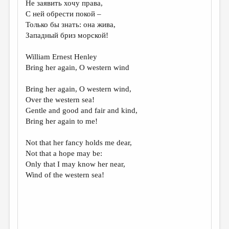
Не заявить хочу права,
С ней обрести покой –
ДАЙДЖЕСТ
Только бы знать: она жива,
ПРОИЗВЕДЕНИЯ
Западный бриз морской!
ПЕРЕВОДЫ
William Ernest Henley
Bring her again, O western wind
КОНКУРСЫ
ДЕТСКАЯ КОМНАТА
Bring her again, O western wind,
Over the western sea!
КНИЖНАЯ ПОЛКА
Gentle and good and fair and kind,
Bring her again to me!
ОБЗОР ЛИТЕРАТУРЫ
СТРАНИЦЫ ПАМЯТИ
Not that her fancy holds me dear,
Not that a hope may be:
ОБЪЯВЛЕНИЯ
Only that I may know her near,
Wind of the western sea!
КОЛОНКА РЕДАКТОРА
РЕДКОЛЛЕГИЯ
ОТ РЕДАКЦИИ