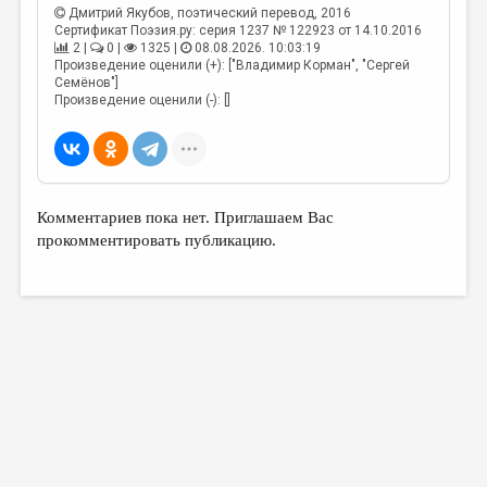
МАЛАЯ ПРОЗА
Дмитрий Якубов
, поэтический перевод, 2016
Сертификат Поэзия.ру: серия 1237 № 122923 от 14.10.2016
ЭССЕИСТИКА
2 |
0 |
1325 |
08.08.2026. 10:03:19
Произведение оценили (+): ["Владимир Корман", "Сергей
ЛИТЕРАТУРОВЕДЕНИЕ
Семёнов"]
Произведение оценили (-): []
КУЛЬТУРОВЕДЕНИЕ
ПУБЛИЦИСТИКА
РЕЦЕНЗИРОВАНИЕ
Комментариев пока нет. Приглашаем Вас
ЦИКЛЫ ПУБЛИКАЦИЙ
прокомментировать публикацию.
ТРЕДИАКОВСКИЙ
МЕДИА
ВКОНТАКТЕ