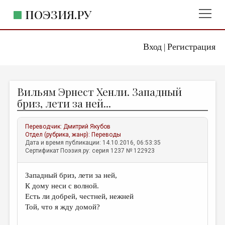
ПОЭЗИЯ.РУ
Вход
Регистрация
ГЛАВНОЕ МЕНЮ
|
ПОЭЗИЯ.РУ
ИЗДАТЕЛЬСТВО
Вильям Эрнест Хенли. Западный
ЖАНРЫ
бриз, лети за ней...
АВТОРЫ
Переводчик:
Дмитрий Якубов
КОММЕНТАРИИ
Отдел (рубрика, жанр):
Переводы
Дата и время публикации: 14.10.2016, 06:53:35
ЛИТСАЛОН
Сертификат Поэзия.ру: серия 1237 № 122923
НОВОСТИ
Западный бриз, лети за ней,
ПРАВИЛА САЙТА
К дому неси с волной.
Есть ли добрей, честней, нежней
ОТДЕЛЫ И РУБРИКИ
Той, что я жду домой?
ИЗБРАННОЕ