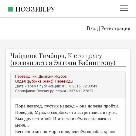
ПОЭЗИЯ.РУ
Вход
Регистрация
ГЛАВНОЕ МЕНЮ
|
ПОЭЗИЯ.РУ
ИЗДАТЕЛЬСТВО
Чайдиок Тичборн, К его другу
ЖАНРЫ
(посвящается Энтони Бабингтону)
АВТОРЫ
Переводчик:
Дмитрий Якубов
КОММЕНТАРИИ
Отдел (рубрика, жанр):
Переводы
Дата и время публикации: 01.10.2016, 02:33:43
ЛИТСАЛОН
Сертификат Поэзия.ру: серия 1237 № 122627
НОВОСТИ
Пора невзгод, пустых надежд – она должна пройти.
ПРАВИЛА САЙТА
Поведай, Муза, о скорбях, что встретились в пути.
Был друг со мной. И что-то в нём всегда влекло
ОТДЕЛЫ И РУБРИКИ
меня…
Беспечно мы по морю шли, вдвоём корабль храня.
ИЗБРАННОЕ