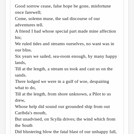
МАЛАЯ ПРОЗА
Good sorrow cease, false hope be gone, misfortune
ЭССЕИСТИКА
once farewell;
Come, solemn muse, the sad discourse of our
ЛИТЕРАТУРОВЕДЕНИЕ
adventures tell.
A friend I had whose special part made mine affection
КУЛЬТУРОВЕДЕНИЕ
his;
ПУБЛИЦИСТИКА
We ruled tides and streams ourselves, no want was in
our bliss.
РЕЦЕНЗИРОВАНИЕ
Six years we sailed, sea-room enough, by many happy
lands,
ЦИКЛЫ ПУБЛИКАЦИЙ
Till at the length, a stream us took and cast us on the
ТРЕДИАКОВСКИЙ
sands.
There lodged we were in a gulf of woe, despairing
МЕДИА
what to do,
Till at the length, from shore unknown, a Pilot to us
ВКОНТАКТЕ
drew,
Whose help did sound our grounded ship from out
Caribda's mouth,
But unadvised, on Scylla drives; the wind which from
the South
Did blustering blow the fatal blast of our unhappy fall,