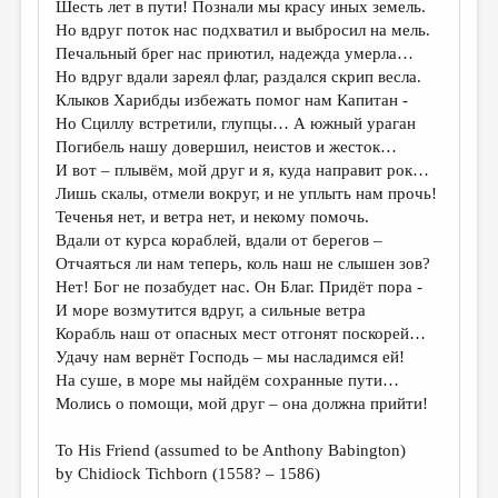
Шесть лет в пути! Познали мы красу иных земель.
Но вдруг поток нас подхватил и выбросил на мель.
ДАЙДЖЕСТ
Печальный брег нас приютил, надежда умерла…
ПРОИЗВЕДЕНИЯ
Но вдруг вдали зареял флаг, раздался скрип весла.
Клыков Харибды избежать помог нам Капитан -
ПЕРЕВОДЫ
Но Сциллу встретили, глупцы… А южный ураган
Погибель нашу довершил, неистов и жесток…
КОНКУРСЫ
И вот – плывём, мой друг и я, куда направит рок…
ДЕТСКАЯ КОМНАТА
Лишь скалы, отмели вокруг, и не уплыть нам прочь!
Теченья нет, и ветра нет, и некому помочь.
КНИЖНАЯ ПОЛКА
Вдали от курса кораблей, вдали от берегов –
Отчаяться ли нам теперь, коль наш не слышен зов?
ОБЗОР ЛИТЕРАТУРЫ
Нет! Бог не позабудет нас. Он Благ. Придёт пора -
СТРАНИЦЫ ПАМЯТИ
И море возмутится вдруг, а сильные ветра
Корабль наш от опасных мест отгонят поскорей…
ОБЪЯВЛЕНИЯ
Удачу нам вернёт Господь – мы насладимся ей!
На суше, в море мы найдём сохранные пути…
КОЛОНКА РЕДАКТОРА
Молись о помощи, мой друг – она должна прийти!
РЕДКОЛЛЕГИЯ
To His Friend (assumed to be Anthony Babington)
ОТ РЕДАКЦИИ
by Chidiock Tichborn (1558? – 1586)