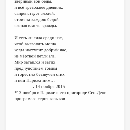
звериный вой беды,
и всё тревожнее дневник,
ДАЙДЖЕСТ
свирепствует злодей,
ПРОИЗВЕДЕНИЯ
стоит за каждою бедой
слепая власть вражды.
ПЕРЕВОДЫ
И есть ли сила среди нас,
КОНКУРСЫ
чтоб вызволить могла.
ДЕТСКАЯ КОМНАТА
когда наступит добрый час,
из мёртвой петли зла.
КНИЖНАЯ ПОЛКА
Мир затаился и затих
предчувствием томим
ОБЗОР ЛИТЕРАТУРЫ
и горестно беззвучен стих
СТРАНИЦЫ ПАМЯТИ
и нем Парижа мим…
. 14 ноября 2015
ОБЪЯВЛЕНИЯ
*13 ноября в Париже и его пригороде Сен-Дени
прогремела серия взрывов
КОЛОНКА РЕДАКТОРА
РЕДКОЛЛЕГИЯ
ОТ РЕДАКЦИИ