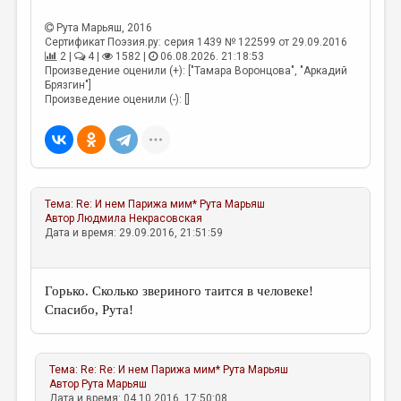
МАЛАЯ ПРОЗА
Рута Марьяш
, 2016
ЭССЕИСТИКА
Сертификат Поэзия.ру: серия 1439 № 122599 от 29.09.2016
2 |
4 |
1582 |
06.08.2026. 21:18:53
ЛИТЕРАТУРОВЕДЕНИЕ
Произведение оценили (+): ["Тамара Воронцова", "Аркадий
Брязгин"]
КУЛЬТУРОВЕДЕНИЕ
Произведение оценили (-): []
ПУБЛИЦИСТИКА
РЕЦЕНЗИРОВАНИЕ
ЦИКЛЫ ПУБЛИКАЦИЙ
Тема:
Re: И нем Парижа мим*
Рута Марьяш
Автор
Людмила Некрасовская
ТРЕДИАКОВСКИЙ
Дата и время: 29.09.2016, 21:51:59
МЕДИА
ВКОНТАКТЕ
Горько. Сколько звериного таится в человеке!
Спасибо, Рута!
Тема:
Re: Re: И нем Парижа мим*
Рута Марьяш
Автор
Рута Марьяш
Дата и время: 04.10.2016, 17:50:08