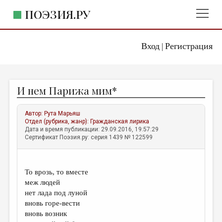
ПОЭЗИЯ.РУ
Вход
Регистрация
ГЛАВНОЕ МЕНЮ
|
ПОЭЗИЯ.РУ
ИЗДАТЕЛЬСТВО
И нем Парижа мим*
ЖАНРЫ
АВТОРЫ
Автор:
Рута Марьяш
Отдел (рубрика, жанр):
Гражданская лирика
КОММЕНТАРИИ
Дата и время публикации: 29.09.2016, 19:57:29
Сертификат Поэзия.ру: серия 1439 № 122599
ЛИТСАЛОН
НОВОСТИ
То врозь, то вместе
ПРАВИЛА САЙТА
меж людей
нет лада под луной
вновь горе-вести
ОТДЕЛЫ И РУБРИКИ
вновь возник
ИЗБРАННОЕ