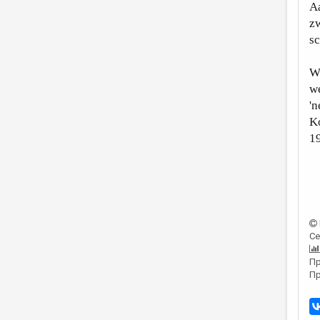
Aa
z
sc
Wa
we
'
K
1
Се
Пр
Пр