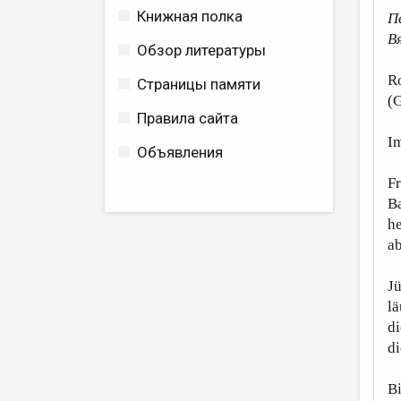
Книжная полка
П
В
Обзор литературы
R
Страницы памяти
(G
Правила сайта
I
Объявления
Fr
B
he
a
Jü
lä
d
di
Bi