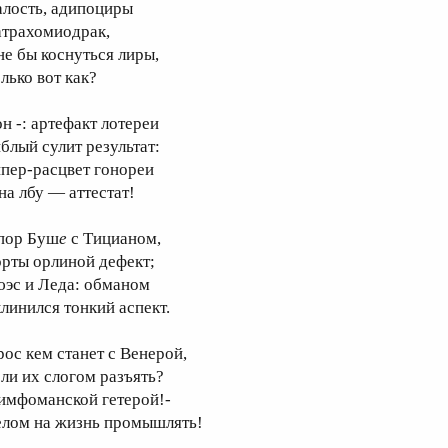
алость, адипоциры
атрахомиодрак,
не бы коснуться лиры,
лько вот как?
он -: артефакт лотереи
иблый сулит результат:
ипер-расцвет гонореи
на лбу — аттестат!
пор Буш
е
с Тицианом,
орты орлиной дефект;
юэс и Леда: обманом
клинился тонкий аспект.
рос кем станет с Венерой,
сли их слогом разъять?
имфоманской гетерой!-
елом на жизнь промышлять!