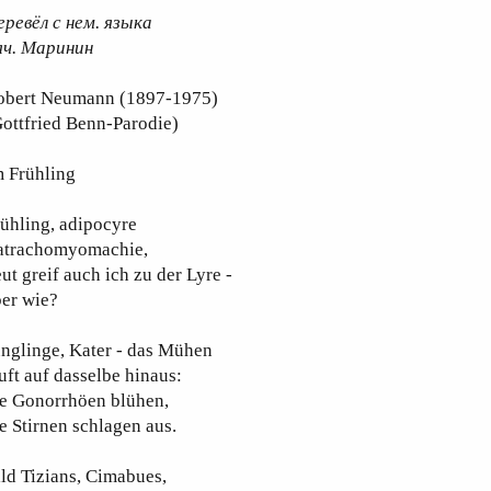
еревёл с нем. языка
яч. Маринин
obert Neumann (1897-1975)
ottfried Benn-Parodie)
m Frühling
ühling, adipocyre
atrachomyomachie,
ut greif auch ich zu der Lyre -
ber wie?
nglinge, Kater - das Mühen
uft auf dasselbe hinaus:
ie Gonorrhöen blühen,
e Stirnen schlagen aus.
ld Tizians, Cimabues,