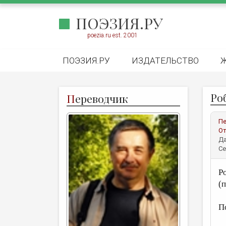
ПОЭЗИЯ.РУ
poezia.ru est. 2001
ПОЭЗИЯ.РУ
ИЗДАТЕЛЬСТВО
Роб
П
ереводчик
Пе
От
Да
Се
Р
(
П