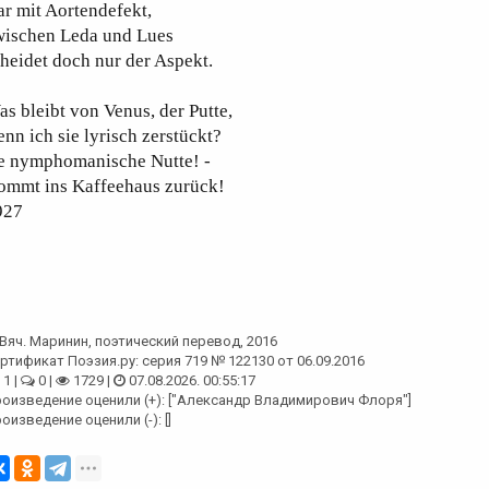
r mit Aortendefekt,
wischen Leda und Lues
heidet doch nur der Aspekt.
s bleibt von Venus, der Putte,
nn ich sie lyrisch zerstückt?
ne nymphomanische Nutte! -
ommt ins Kaffeehaus zurück!
927
Вяч. Маринин
, поэтический перевод, 2016
ртификат Поэзия.ру: серия 719 № 122130 от 06.09.2016
1 |
0 |
1729 |
07.08.2026. 00:55:17
оизведение оценили (+): ["Александр Владимирович Флоря"]
оизведение оценили (-): []