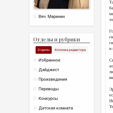
Т
б
м
Вяч. Маринин
то
Г
г
О
тделы и рубрики
г
и 
Отделы
Колонка редактора
Избранное
С
а
Дайджест
л
в
Произведения
Переводы
Э
е
Конкурсы
Н
Т
Детская комната