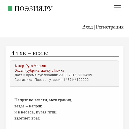
ПОЭЗИЯ.РУ
Вход
Регистрация
ГЛАВНОЕ МЕНЮ
|
ПОЭЗИЯ.РУ
ИЗДАТЕЛЬСТВО
И так – везде
ЖАНРЫ
АВТОРЫ
Автор:
Рута Марьяш
Отдел (рубрика, жанр):
Лирика
КОММЕНТАРИИ
Дата и время публикации: 29.08.2016, 20:34:39
Сертификат Поэзия.ру: серия 1439 № 122000
ЛИТСАЛОН
НОВОСТИ
Напряг во власти, меж границ,
ПРАВИЛА САЙТА
везде – напряг,
и в небеса, пугая птиц,
взлетает враг.
ОТДЕЛЫ И РУБРИКИ
ИЗБРАННОЕ