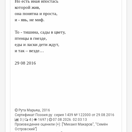
Но есть иная ипостась
которой жив,
ДАЙДЖЕСТ
она понятна и проста,
ПРОИЗВЕДЕНИЯ
и - явь, не миф.
ПЕРЕВОДЫ
То - тишина, сады в цвету,
птенцы в гнезде,
КОНКУРСЫ
еды и ласки дети ждут,
ДЕТСКАЯ КОМНАТА
и так – везде…
КНИЖНАЯ ПОЛКА
29 08 2016
ОБЗОР ЛИТЕРАТУРЫ
СТРАНИЦЫ ПАМЯТИ
ОБЪЯВЛЕНИЯ
КОЛОНКА РЕДАКТОРА
Рута Марьяш
, 2016
РЕДКОЛЛЕГИЯ
Сертификат Поэзия.ру: серия 1439 № 122000 от 29.08.2016
3 |
4 |
1697 |
07.08.2026. 02:03:13
ОТ РЕДАКЦИИ
Произведение оценили (+): ["Михаил Макаров", "Семён
Островский"]