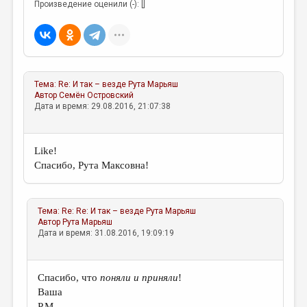
МАЛАЯ ПРОЗА
Произведение оценили (-): []
ЭССЕИСТИКА
ЛИТЕРАТУРОВЕДЕНИЕ
КУЛЬТУРОВЕДЕНИЕ
Тема:
Re: И так – везде
Рута Марьяш
Автор
Семён Островский
ПУБЛИЦИСТИКА
Дата и время: 29.08.2016, 21:07:38
РЕЦЕНЗИРОВАНИЕ
ЦИКЛЫ ПУБЛИКАЦИЙ
Like!
Спасибо, Рута Максовна!
ТРЕДИАКОВСКИЙ
МЕДИА
Тема:
Re: Re: И так – везде
Рута Марьяш
ВКОНТАКТЕ
Автор
Рута Марьяш
Дата и время: 31.08.2016, 19:09:19
Спасибо, что
поняли и приняли
!
Ваша
Р.М.