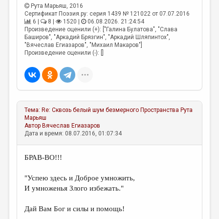
МАЛАЯ ПРОЗА
Рута Марьяш
, 2016
Сертификат Поэзия.ру: серия 1439 № 121022 от 07.07.2016
ЭССЕИСТИКА
6 |
8 |
1520 |
06.08.2026. 21:24:54
Произведение оценили (+): ["Галина Булатова", "Слава
ЛИТЕРАТУРОВЕДЕНИЕ
Баширов", "Аркадий Брязгин", "Аркадий Шляпинтох",
"Вячеслав Егиазаров", "Михаил Макаров"]
Произведение оценили (-): []
КУЛЬТУРОВЕДЕНИЕ
ПУБЛИЦИСТИКА
РЕЦЕНЗИРОВАНИЕ
ЦИКЛЫ ПУБЛИКАЦИЙ
Тема:
Re: Сквозь белый шум безмерного Пространства
Рута
Марьяш
ТРЕДИАКОВСКИЙ
Автор
Вячеслав Егиазаров
Дата и время: 08.07.2016, 01:07:34
МЕДИА
ВКОНТАКТЕ
БРАВ-ВО!!!
"Успею здесь и Доброе умножить,
И умноженья Злого избежать."
Дай Вам Бог и силы и помощь!