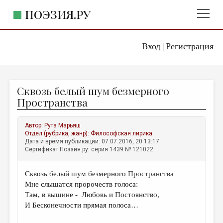
ПОЭЗИЯ.РУ
Вход
Регистрация
ГЛАВНОЕ МЕНЮ
|
ПОЭЗИЯ.РУ
ИЗДАТЕЛЬСТВО
Сквозь белый шум безмерного
ЖАНРЫ
Пространства
АВТОРЫ
Автор:
Рута Марьяш
КОММЕНТАРИИ
Отдел (рубрика, жанр):
Философская лирика
Дата и время публикации: 07.07.2016, 20:13:17
ЛИТСАЛОН
Сертификат Поэзия.ру: серия 1439 № 121022
НОВОСТИ
Сквозь белый шум безмерного Пространства
ПРАВИЛА САЙТА
Мне слышатся пророчеств голоса:
Там, в вышине - Любовь и Постоянство,
ОТДЕЛЫ И РУБРИКИ
И Бесконечности прямая полоса…
ИЗБРАННОЕ