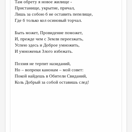
Там обрету я новое жилище -
Пристанище, укрытие, причал,
ДАЙДЖЕСТ
Лишь за собою б не оставить пепелище,
ПРОИЗВЕДЕНИЯ
Где б только кол осиновый торчал.
ПЕРЕВОДЫ
Быть может, Провидение поможет,
И, прежде чем с Земли переезжать,
КОНКУРСЫ
Успею здесь и Доброе умножить,
ДЕТСКАЯ КОМНАТА
И умноженья Злого избежать.
КНИЖНАЯ ПОЛКА
Поэзия не терпит назиданий,
Но – вопреки канонам – мой совет:
ОБЗОР ЛИТЕРАТУРЫ
Покой найдешь в Обители Свиданий,
СТРАНИЦЫ ПАМЯТИ
Коль Добрый за собой оставишь след!
ОБЪЯВЛЕНИЯ
КОЛОНКА РЕДАКТОРА
РЕДКОЛЛЕГИЯ
ОТ РЕДАКЦИИ