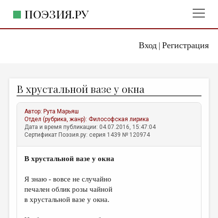
ПОЭЗИЯ.РУ
Вход
Регистрация
ГЛАВНОЕ МЕНЮ
|
ПОЭЗИЯ.РУ
ИЗДАТЕЛЬСТВО
В хрустальной вазе у окна
ЖАНРЫ
АВТОРЫ
Автор:
Рута Марьяш
Отдел (рубрика, жанр):
Философская лирика
КОММЕНТАРИИ
Дата и время публикации: 04.07.2016, 15:47:04
Сертификат Поэзия.ру: серия 1439 № 120974
ЛИТСАЛОН
В хрустальной вазе у окна
НОВОСТИ
ПРАВИЛА САЙТА
Я знаю - вовсе не случайно
печален облик розы чайной
в хрустальной вазе у окна.
ОТДЕЛЫ И РУБРИКИ
ИЗБРАННОЕ