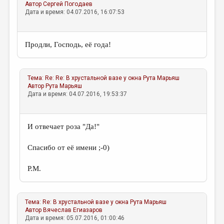
МАЛАЯ ПРОЗА
Автор
Сергей Погодаев
Дата и время: 04.07.2016, 16:07:53
ЭССЕИСТИКА
ЛИТЕРАТУРОВЕДЕНИЕ
Продли, Господь, её года!
КУЛЬТУРОВЕДЕНИЕ
ПУБЛИЦИСТИКА
Тема:
Re: Re: В хрустальной вазе у окна
Рута Марьяш
Автор
Рута Марьяш
РЕЦЕНЗИРОВАНИЕ
Дата и время: 04.07.2016, 19:53:37
ЦИКЛЫ ПУБЛИКАЦИЙ
ТРЕДИАКОВСКИЙ
И отвечает роза "Да!"
МЕДИА
Спасибо от её имени ;-0)
ВКОНТАКТЕ
Р.М.
Тема:
Re: В хрустальной вазе у окна
Рута Марьяш
Автор
Вячеслав Егиазаров
Дата и время: 05.07.2016, 01:00:46