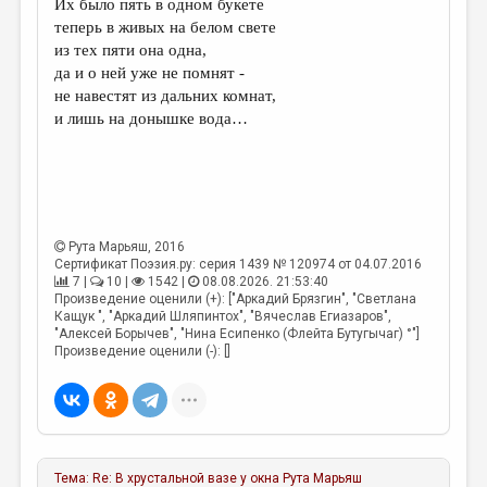
Их было пять в одном букете
теперь в живых на белом свете
ДАЙДЖЕСТ
из тех пяти она одна,
ПРОИЗВЕДЕНИЯ
да и о ней уже не помнят -
не навестят из дальних комнат,
ПЕРЕВОДЫ
и лишь на донышке вода…
КОНКУРСЫ
ДЕТСКАЯ КОМНАТА
КНИЖНАЯ ПОЛКА
Рута Марьяш
, 2016
ОБЗОР ЛИТЕРАТУРЫ
Сертификат Поэзия.ру: серия 1439 № 120974 от 04.07.2016
7 |
10 |
1542 |
08.08.2026. 21:53:40
СТРАНИЦЫ ПАМЯТИ
Произведение оценили (+): ["Аркадий Брязгин", "Светлана
Кащук ", "Аркадий Шляпинтох", "Вячеслав Егиазаров",
ОБЪЯВЛЕНИЯ
"Алексей Борычев", "Нина Есипенко (Флейта Бутугычаг) °"]
Произведение оценили (-): []
КОЛОНКА РЕДАКТОРА
РЕДКОЛЛЕГИЯ
ОТ РЕДАКЦИИ
Тема:
Re: В хрустальной вазе у окна
Рута Марьяш