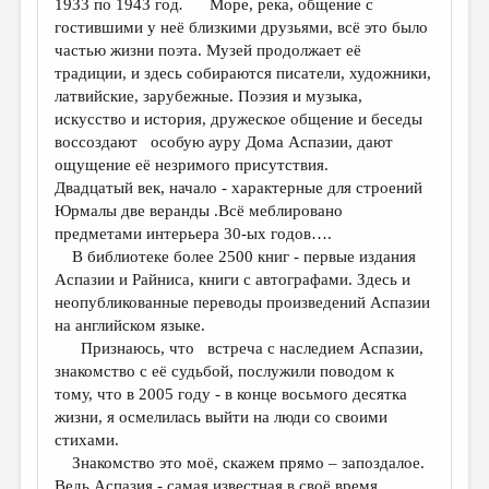
1933 по 1943 год
.
Море, река, общение с
гостившими у неё близкими друзьями, всё это было
ДАЙДЖЕСТ
частью жизни поэта. Музей продолжает её
ПРОИЗВЕДЕНИЯ
традиции, и здесь собираются писатели, художники,
латвийские, зарубежные. Поэзия и музыка,
ПЕРЕВОДЫ
искусство и история, дружеское общение и беседы
воссоздают особую ауру Дома Аспазии, дают
КОНКУРСЫ
ощущение её незримого присутствия.
ДЕТСКАЯ КОМНАТА
Двадцатый век, начало - характерные для строений
Юрмалы две веранды .Всё меблировано
КНИЖНАЯ ПОЛКА
предметами интерьера 30-ых годов….
В библиотеке более 2500 книг - первые издания
ОБЗОР ЛИТЕРАТУРЫ
Аспазии и Райниса, книги с автографами. Здесь и
СТРАНИЦЫ ПАМЯТИ
неопубликованные переводы произведений Аспазии
на английском языке.
ОБЪЯВЛЕНИЯ
Признаюсь, что встреча с наследием Аспазии,
знакомство с её судьбой, послужили поводом к
КОЛОНКА РЕДАКТОРА
тому, что в 2005 году - в конце восьмого десятка
жизни, я осмелилась выйти на люди со своими
РЕДКОЛЛЕГИЯ
стихами.
ОТ РЕДАКЦИИ
Знакомство это моё, скажем прямо – запоздалое.
Ведь Аспазия - самая известная в своё время