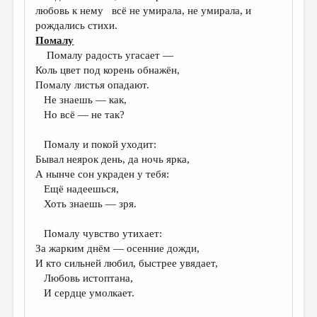
любовь к нему всё не умирала, не умирала, и
рождались стихи.
Помалу
Помалу радость угасает —
Коль цвет под корень обнажён,
Помалу листья опадают.
Не знаешь — как,
Но всё — не так?
Помалу и покой уходит:
Бывал неярок день, да ночь ярка,
А нынче сон украден у тебя:
Ещё надеешься,
Хоть знаешь — зря.
Помалу чувство утихает:
За жарким днём — осенние дожди,
И кто сильней любил, быстрее увядает,
Любовь истоптана,
И сердце умолкает.