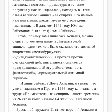
МАЛАЯ ПРОЗА
латышская поэтесса и драматург, в течение
полувека у нас не издавалась, находясь в тени
ЭССЕИСТИКА
славы великого Райниса - её супруга. Его именем
ЛИТЕРАТУРОВЕДЕНИЕ
названы улицы, школы, музеи ему возведены
памятники…. В далеком 1949 году Юлием
КУЛЬТУРОВЕДЕНИЕ
Райзманом был снят фильм «Райнис».
О том, почему замалчивалась Аспазия, можно
ПУБЛИЦИСТИКА
судить по комментариям в Литературной
РЕЦЕНЗИРОВАНИЕ
энциклопедии тех лет. Было сказано, что мотив её
творчества «мелкобуржуазно-
ЦИКЛЫ ПУБЛИКАЦИЙ
индивидуалистический», а протест против
окружающей действительности сменяется
ТРЕДИАКОВСКИЙ
«разукрашивающей эту действительность
МЕДИА
фантастикой», «примирительной интимной
лирикой»…
ВКОНТАКТЕ
И лишь сейчас, в Доме Аспазии, я узнала, что
уже в изданнном в Праге в 1936 году капитальном
труде «Примечательные женщины нашего времени»
из 26 стран было названо 64 женщин, в их числе
Аспазия.
Здесь я обнаружила 11 стихотворений Аспазии в