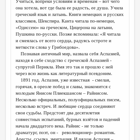
Учиться, вопреки условиям и временам – вот чего
она хотела, вот где была ее радость, ее душа. Учила
греческий язык и латынь. Книги немецких и русских
классиков, Шекспира. Канта читала по-немецки,
«Одиссею» на греческом, Цицерона на латыни,
Пушкина по-русски. Позже вспоминала: «Я читала
и смеялась от всего сердца, радуясь остроте и
меткости слова у Грибоедова».
Познавая античный мир, назвала себя Аспазией,
находя в себе сходство с греческой Аспазией -
супругой Перикла. Имя это так и прошло с ней
через всю жизнь как литературный псевдоним.
1891 год. Аспазия, уже известная - смелая,
горячая, в ореоле побед и славы, знакомится с
молодым Янисом Плиекшансом – Райнисом.
Несколько официальных, полуофициальных писем,
несколько встреч. И любящие сердца соединяют
свои судьбы. Предстоят два десятилетия
совместных испытаний, бурных взлётов и падений
начала двадцатого века. Райнис - не только
драматург, поэт, он - революционер- романтик.
Аресты, ссылка, эмиграция. И рядом Аспазия –