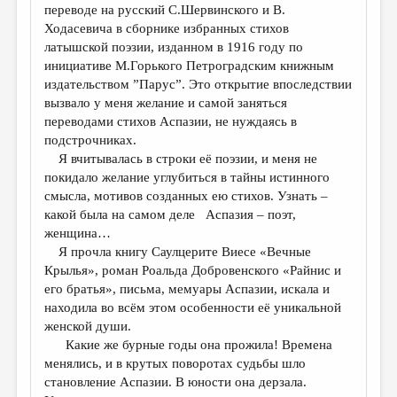
переводе на русский С.Шервинского и В.
Ходасевича в сборнике избранных стихов
латышской поэзии, изданном в 1916 году по
инициативе М.Горького Петроградским книжным
издательством ”Парус”. Это открытие впоследствии
вызвало у меня желание и самой заняться
переводами стихов Аспазии, не нуждаясь в
подстрочниках.
Я вчитывалась в строки её поэзии, и меня не
покидало желание углубиться в тайны истинного
смысла, мотивов созданных ею стихов. Узнать –
какой была на самом деле Аспазия – поэт,
женщина…
Я прочла книгу Саулцерите Виесе «Вечные
Крылья», роман Роальда Добровенского «Райнис и
его братья», письма, мемуары Аспазии, искала и
находила во всём этом особенности её уникальной
женской души.
Какие же бурные годы она прожила! Времена
менялись, и в крутых поворотах судьбы шло
становление Аспазии. В юности она дерзала.