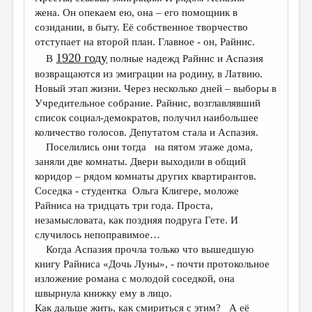
жена. Он опекаем ею, она – его помощник в
созидании, в быту. Её собственное творчество
отступает на второй план. Главное - он, Райнис.
1920 году
В
полные надежд Райнис и Аспазия
возвращаются из эмиграции на родину, в Латвию.
Новый этап жизни. Через несколько дней – выборы в
Учредительное собрание. Райнис, возглавлявший
список социал-демократов, получил наибольшее
количество голосов. Депутатом стала и Аспазия.
Поселились они тогда на пятом этаже дома,
заняли две комнаты. Двери выходили в общий
коридор – рядом комнаты других квартирантов.
Соседка - студентка Ольга Клигере, моложе
Райниса на тридцать три года. Проста,
незамысловата, как поздняя подруга Гете. И
случилось непоправимое…
Когда Аспазия прочла только что вышедшую
книгу Райниса «Дочь Луны», - почти протокольное
изложение романа с молодой соседкой, она
швырнула книжку ему в лицо.
Как дальше жить, как смириться с этим? А её