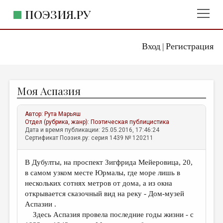
ПОЭЗИЯ.РУ
Вход
Регистрация
ГЛАВНОЕ МЕНЮ
|
ПОЭЗИЯ.РУ
ИЗДАТЕЛЬСТВО
Моя Аспазия
ЖАНРЫ
АВТОРЫ
Автор:
Рута Марьяш
Отдел (рубрика, жанр):
Поэтическая публицистика
КОММЕНТАРИИ
Дата и время публикации: 25.05.2016, 17:46:24
Сертификат Поэзия.ру: серия 1439 № 120211
ЛИТСАЛОН
В Дубулты, на проспект Зигфрида Мейеровица, 20,
НОВОСТИ
в самом узком месте Юрмалы, где море лишь в
ПРАВИЛА САЙТА
нескольких сотнях метров от дома, а из окна
открывается сказочный вид на реку - Дом-музей
Аспазии .
ОТДЕЛЫ И РУБРИКИ
Здесь Аспазия провела последние годы жизни - с
ИЗБРАННОЕ