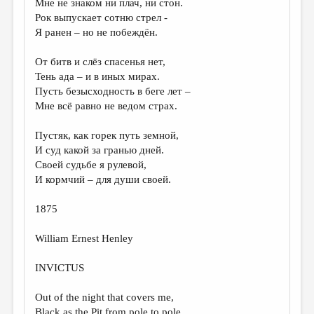
Мне не знаком ни плач, ни стон.
Рок выпускает сотню стрел -
ДАЙДЖЕСТ
Я ранен – но не побеждён.
ПРОИЗВЕДЕНИЯ
От битв и слёз спасенья нет,
ПЕРЕВОДЫ
Тень ада – и в иных мирах.
Пусть безысходность в беге лет –
КОНКУРСЫ
Мне всё равно не ведом страх.
ДЕТСКАЯ КОМНАТА
Пустяк, как горек путь земной,
КНИЖНАЯ ПОЛКА
И суд какой за гранью дней.
Своей судьбе я рулевой,
ОБЗОР ЛИТЕРАТУРЫ
И кормчий – для души своей.
СТРАНИЦЫ ПАМЯТИ
1875
ОБЪЯВЛЕНИЯ
William Ernest Henley
КОЛОНКА РЕДАКТОРА
INVICTUS
РЕДКОЛЛЕГИЯ
ОТ РЕДАКЦИИ
Out of the night that covers me,
Black as the Pit from pole to pole,