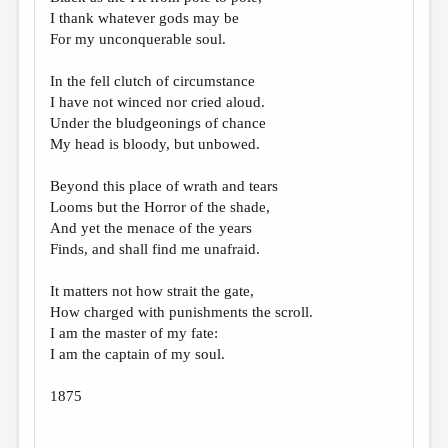
МАЛАЯ ПРОЗА
I thank whatever gods may be
For my unconquerable soul.
ЭССЕИСТИКА
ЛИТЕРАТУРОВЕДЕНИЕ
In the fell clutch of circumstance
I have not winced nor cried aloud.
КУЛЬТУРОВЕДЕНИЕ
Under the bludgeonings of chance
My head is bloody, but unbowed.
ПУБЛИЦИСТИКА
РЕЦЕНЗИРОВАНИЕ
Beyond this place of wrath and tears
Looms but the Horror of the shade,
ЦИКЛЫ ПУБЛИКАЦИЙ
And yet the menace of the years
Finds, and shall find me unafraid.
ТРЕДИАКОВСКИЙ
МЕДИА
It matters not how strait the gate,
How charged with punishments the scroll.
ВКОНТАКТЕ
I am the master of my fate:
I am the captain of my soul.
1875