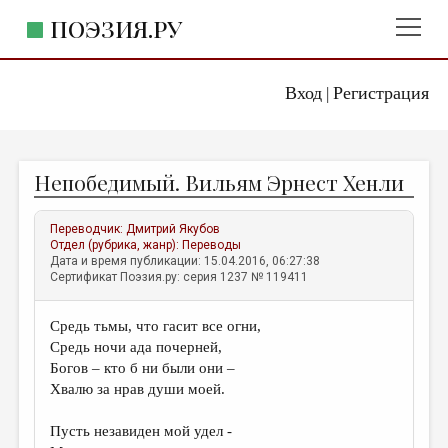
ПОЭЗИЯ.РУ
Вход
Регистрация
ГЛАВНОЕ МЕНЮ
|
ПОЭЗИЯ.РУ
ИЗДАТЕЛЬСТВО
Непобедимый. Вильям Эрнест Хенли
ЖАНРЫ
АВТОРЫ
Переводчик:
Дмитрий Якубов
Отдел (рубрика, жанр):
Переводы
КОММЕНТАРИИ
Дата и время публикации: 15.04.2016, 06:27:38
Сертификат Поэзия.ру: серия 1237 № 119411
ЛИТСАЛОН
Средь тьмы, что гасит все огни,
НОВОСТИ
Средь ночи ада почерней,
ПРАВИЛА САЙТА
Богов – кто б ни были они –
Хвалю за нрав души моей.
ОТДЕЛЫ И РУБРИКИ
Пусть незавиден мой удел -
ИЗБРАННОЕ