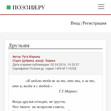
ПОЭЗИЯ.РУ
Вход
Регистрация
ГЛАВНОЕ МЕНЮ
|
ПОЭЗИЯ.РУ
ИЗДАТЕЛЬСТВО
Друзьям
ЖАНРЫ
АВТОРЫ
Автор:
Рута Марьяш
Отдел (рубрика, жанр):
Лирика
КОММЕНТАРИИ
Дата и время публикации: 05.04.2016, 19:20:57
Сертификат Поэзия.ру: серия 1439 № 119258
ЛИТСАЛОН
«Я люблю тебя не за то, кто ты, а за то,
НОВОСТИ
кто я, когда я с тобой.»
ПРАВИЛА САЙТА
Г.Г.Маркес.
Когда друзья отходят, не грусти,
ОТДЕЛЫ И РУБРИКИ
Что твоего не испросив совета,
ИЗБРАННОЕ