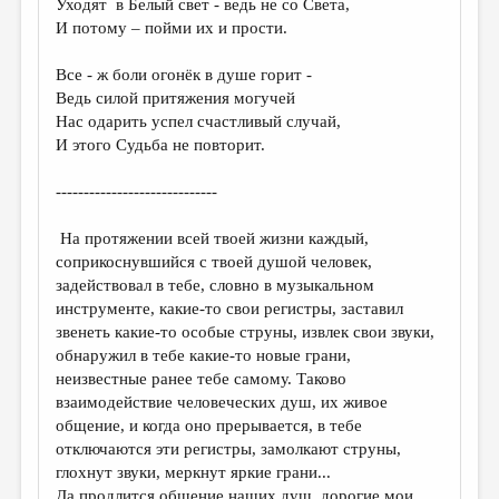
Уходят в Белый свет - ведь не со Света,
И потому – пойми их и прости.
ДАЙДЖЕСТ
ПРОИЗВЕДЕНИЯ
Все - ж боли огонёк в душе горит -
Ведь силой притяжения могучей
ПЕРЕВОДЫ
Нас одарить успел счастливый случай,
И этого Судьба не повторит.
КОНКУРСЫ
ДЕТСКАЯ КОМНАТА
-----------------------------
КНИЖНАЯ ПОЛКА
На протяжении всей твоей жизни каждый,
соприкоснувшийся с твоей душой человек,
ОБЗОР ЛИТЕРАТУРЫ
задействовал в тебе, словно в музыкальном
СТРАНИЦЫ ПАМЯТИ
инструменте, какие-то свои регистры, заставил
звенеть какие-то особые струны, извлек свои звуки,
ОБЪЯВЛЕНИЯ
обнаружил в тебе какие-то новые грани,
неизвестные ранее тебе самому. Таково
КОЛОНКА РЕДАКТОРА
взаимодействие человеческих душ, их живое
общение, и когда оно прерывается, в тебе
РЕДКОЛЛЕГИЯ
отключаются эти регистры, замолкают струны,
ОТ РЕДАКЦИИ
глохнут звуки, меркнут яркие грани...
Да продлится общение наших душ, дорогие мои