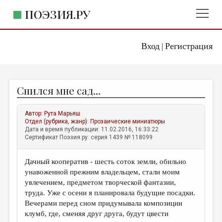
ПОЭЗИЯ.РУ
Вход
Регистрация
ГЛАВНОЕ МЕНЮ
|
ПОЭЗИЯ.РУ
ИЗДАТЕЛЬСТВО
Снился мне сад...
ЖАНРЫ
АВТОРЫ
Автор:
Рута Марьяш
Отдел (рубрика, жанр):
Прозаические миниатюры
КОММЕНТАРИИ
Дата и время публикации: 11.02.2016, 16:33:22
Сертификат Поэзия.ру: серия 1439 № 118099
ЛИТСАЛОН
Дачный кооператив - шесть соток земли, обильно
НОВОСТИ
унавоженной прежним владельцем, стали моим
ПРАВИЛА САЙТА
увлечением, предметом творческой фантазии,
труда. Уже с осени я планировала будущие посадки.
Вечерами перед сном придумывала композиции
ОТДЕЛЫ И РУБРИКИ
клумб, где, сменяя друг друга, будут цвести
ИЗБРАННОЕ