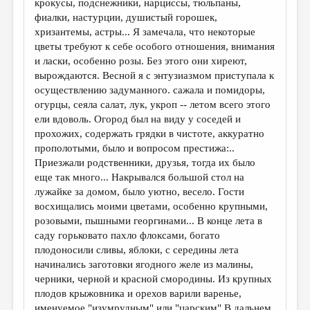
крокусы, подснежники, нарциссы, тюльпаны,
фиалки, настурции, душистый горошек,
ДАЙДЖЕСТ
хризантемы, астры... Я замечала, что некоторые
ПРОИЗВЕДЕНИЯ
цветы требуют к себе особого отношения, внимания
и ласки, особенно розы. Без этого они хиреют,
ПЕРЕВОДЫ
вырождаются. Весной я с энтузиазмом приступала к
осуществлению задуманного. сажала и помидоры,
КОНКУРСЫ
огурцы, сеяла салат, лук, укроп -- летом всего этого
ДЕТСКАЯ КОМНАТА
ели вдоволь. Огород был на виду у соседей и
прохожих, содержать грядки в чистоте, аккуратно
КНИЖНАЯ ПОЛКА
прополотыми, было и вопросом престижа:..
Приезжали родственники, друзья, тогда их было
ОБЗОР ЛИТЕРАТУРЫ
еще так много... Накрывался большой стол на
СТРАНИЦЫ ПАМЯТИ
лужайке за домом, было уютно, весело. Гости
восхищались моими цветами, особенно крупными,
ОБЪЯВЛЕНИЯ
розовыми, пышными георгинами... В конце лета в
саду горьковато пахло флоксами, богато
КОЛОНКА РЕДАКТОРА
плодоносили сливы, яблоки, с середины лета
начинались заготовки ягодного желе из малины,
РЕДКОЛЛЕГИЯ
черники, черной и красной смородины. Из крупных
ОТ РЕДАКЦИИ
плодов крыжовника и орехов варили варенье,
именуемое "изумрудным" или "царским".В дальнем