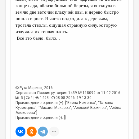
МАЛАЯ ПРОЗА
конце сада, вблизи большой березы, я воткнула в
землю две веточки плакучей ивы, и дерево быстро
ЭССЕИСТИКА
пошло в рост. Я часто подходила к деревьям,
ЛИТЕРАТУРОВЕДЕНИЕ
трогала стволы, ощущая странную силу, которую
излучала их теплая плоть.
КУЛЬТУРОВЕДЕНИЕ
Всё это было, было...
ПУБЛИЦИСТИКА
РЕЦЕНЗИРОВАНИЕ
ЦИКЛЫ ПУБЛИКАЦИЙ
ТРЕДИАКОВСКИЙ
Рута Марьяш
, 2016
МЕДИА
Сертификат Поэзия.ру: серия 1439 № 118099 от 11.02.2016
5 |
2 |
1493 |
08.08.2026. 19:13:30
ВКОНТАКТЕ
Произведение оценили (+): ["Елена Неменко", "Татьяна
Куземцева", "Михаил Макаров", "Алексей Борычев", "Алёна
Алексеева"]
Произведение оценили (-): []