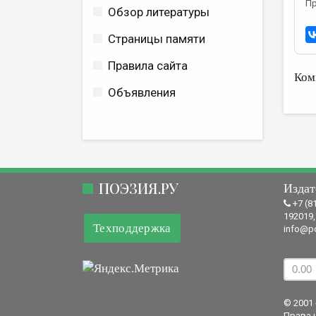
Пр
Обзор литературы
Страницы памяти
Правила сайта
Ком
Объявления
ПОЭЗИЯ.РУ
Издат
+7 (8
192019,
Техподдержка
info@po
© 2001 
Права 