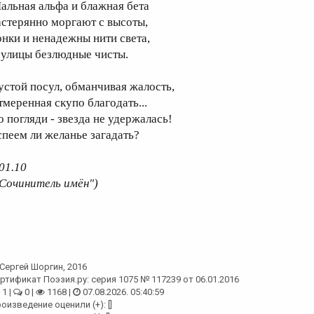
альная альфа и блажная бета
астерянно моргают с высоты,
онки и ненадежны нити света,
 улицы безлюдные чисты.
устой посул, обманчивая жалость,
тмеренная скупо благодать...
о погляди - звезда не удержалась!
спеем ли желанье загадать?
.01.10
"Сочинитель имён")
Сергей Шоргин
, 2016
ртификат Поэзия.ру: серия 1075 № 117239 от 06.01.2016
1 |
0 |
1168 |
07.08.2026. 05:40:59
оизведение оценили (+): []