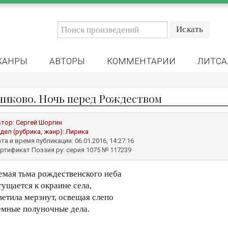
ЖАНРЫ
АВТОРЫ
КОММЕНТАРИИ
ЛИТСА
никово. Ночь перед Рождеством
втор:
Сергей Шоргин
дел (рубрика, жанр):
Лирика
та и время публикации: 06.01.2016, 14:27:16
ртификат Поэзия.ру: серия 1075 № 117239
емая тьма рождественского неба
гущается к окраине села,
ветила мерзнут, освещая слепо
емные полуночные дела.