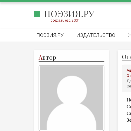
ПОЭЗИЯ.РУ
poezia.ru est. 2001
ПОЭЗИЯ.РУ
ИЗДАТЕЛЬСТВО
Ог
А
втор
А
От
Да
Се
Н
С
С
З