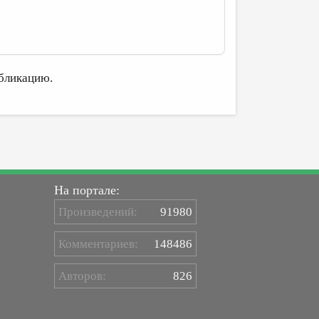
бликацию.
На портале:
Произведений:
91980
Комментариев:
148486
Авторов:
826