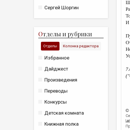
Ш
Сергей Шоргин
Р
Т
И
О
тделы и рубрики
П
О
Отделы
Колонка редактора
Н
У
Избранное
Дайджест
7
(
Произведения
Переводы
Конкурсы
Детская комната
Се
Книжная полка
Пр