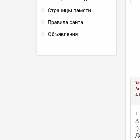
Страницы памяти
Правила сайта
Объявления
Те
А
Да
Гл
А 
:)
Да