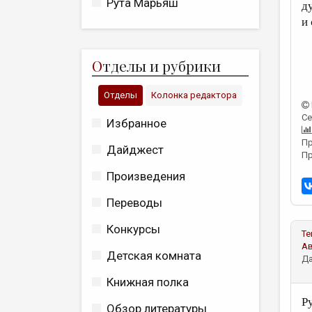
Рута Марьяш
д
и
О
тделы и рубрики
Отделы
Колонка редактора
Се
Избранное
Пр
Дайджест
Пр
Произведения
Переводы
Конкурсы
Те
А
Детская комната
Да
Книжная полка
Ру
Обзор литературы