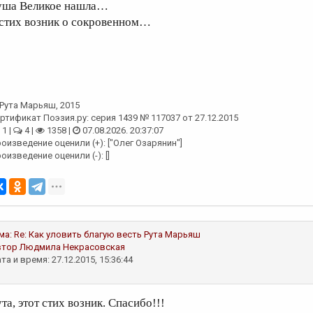
уша Великое нашла…
 стих возник о сокровенном…
Рута Марьяш
, 2015
ртификат Поэзия.ру: серия 1439 № 117037 от 27.12.2015
1 |
4 |
1358 |
07.08.2026. 20:37:07
оизведение оценили (+): ["Олег Озарянин"]
оизведение оценили (-): []
ма:
Re: Как уловить благую весть
Рута Марьяш
втор
Людмила Некрасовская
та и время: 27.12.2015, 15:36:44
та, этот стих возник. Спасибо!!!