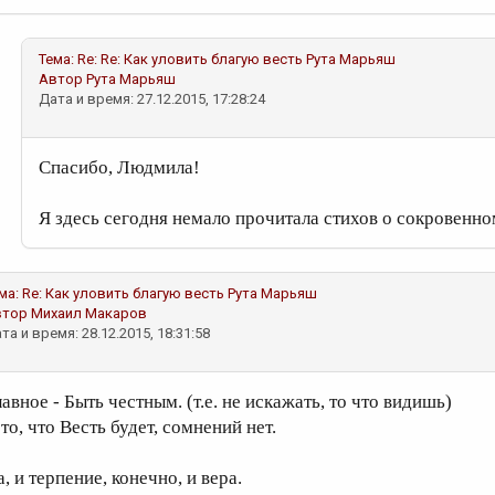
Тема:
Re: Re: Как уловить благую весть
Рута Марьяш
Автор
Рута Марьяш
Дата и время: 27.12.2015, 17:28:24
Спасибо, Людмила!
Я здесь сегодня немало прочитала стихов о сокровенном
ма:
Re: Как уловить благую весть
Рута Марьяш
втор
Михаил Макаров
та и время: 28.12.2015, 18:31:58
авное - Быть честным. (т.е. не искажать, то что видишь)
то, что Весть будет, сомнений нет.
, и терпение, конечно, и вера.