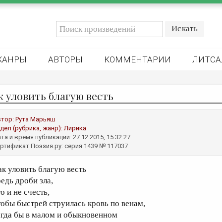
ЖАНРЫ
АВТОРЫ
КОММЕНТАРИИ
ЛИТСА
к уловить благую весть
втор:
Рута Марьяш
дел (рубрика, жанр):
Лирика
та и время публикации: 27.12.2015, 15:32:27
ртификат Поэзия.ру: серия 1439 № 117037
ак уловить благую весть
редь дроби зла,
о и не счесть,
тобы быстрей струилась кровь по венам,
огда бы в малом и обыкновенном