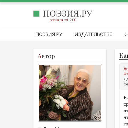
ПОЭЗИЯ.РУ
poezia.ru est. 2001
ПОЭЗИЯ.РУ
ИЗДАТЕЛЬСТВО
Ка
А
втор
А
От
Да
Се
К
с
чт
ч
т