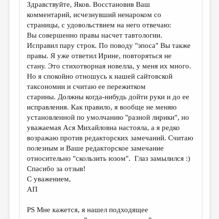
Здравствуйте, Яков. Восстановив Ваш
комментарий, исчезнувший ненароком со
страницы, с удовольствием на него отвечаю:
Вы совершенно правы насчет тавтологии.
Исправил пару строк. По поводу "эпоса" Вы также
правы. Я уже ответил Ирине, повторяться не
стану. Это стихотворная новелла, у меня их много.
Но я спокойно отношусь к нашей сайтовской
таксономии и считаю ее пережитком
старины. Должны когда-нибудь дойти руки и до ее
исправления. Как правило, я вообще не меняю
установленной по умолчанию "разной лирики", но
уважаемая Ася Михайловна настояла, а я редко
возражаю против редакторских замечаний. Считаю
полезным и Ваше редакторское замечание
относительно "скользить юзом". Глаз замылился :)
Спасибо за отзыв!
С уважением,
АП
PS Мне кажется, я нашел подходящее