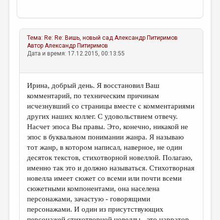
Тема:
Re: Re: Вишь, новый сад
Александр Питиримов
Автор
Александр Питиримов
Дата и время: 17.12.2015, 00:13:55
Ирина, добрый день. Я восстановил Ваш
комментарий, по техническим причинам
исчезнувший со страницы вместе с комментариями
других наших коллег. С удовольствием отвечу.
Насчет эпоса Вы правы. Это, конечно, никакой не
эпос в буквальном понимании жанра. Я называю
тот жанр, в котором написал, наверное, не один
десяток текстов, стихотворной новеллой. Полагаю,
именно так это и должно называться. Стихотворная
новелла имеет сюжет со всеми или почти всеми
сюжетными компонентами, она населена
персонажами, зачастую - говорящими
персонажами. И один из присутствующих
персонажей стихотворной новеллы - это нарратор,