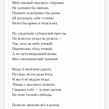
Мой гласный земского собранья
Не заложил бы экипаж,
Пешком осматривал бы домы
(И натаскать себе соломы
Велел бы прямо в бельэтаж).
По сведеньям губернской прессы,
Он колесом попал на рельсы —
Так, хоть на небо уповай:
Перекосило обод тонкий,
А по пути вчерашней конки
Шел электрический трамвай.
Когда б железная дорога
Петляла лесом ради Бога,
И мы б не ведали беды.
Теперь с высокого балкона
Глядишь себе — в окно вагона
На лоне тесной слободы.
Палосич проклял всё и разом,