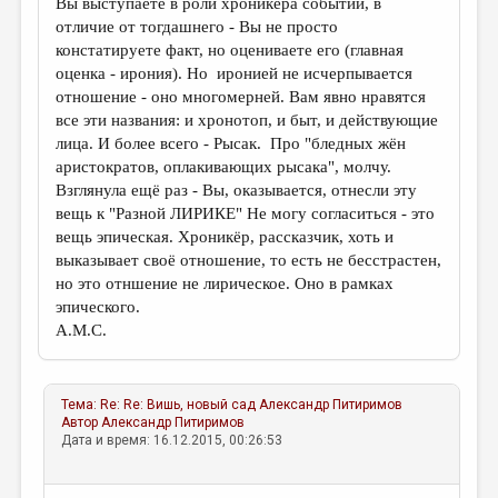
Вы выступаете в роли хроникёра событий, в
отличие от тогдашнего - Вы не просто
констатируете факт, но оцениваете его (главная
оценка - ирония). Но иронией не исчерпывается
отношение - оно многомерней. Вам явно нравятся
все эти названия: и хронотоп, и быт, и действующие
лица. И более всего - Рысак. Про "бледных жён
аристократов, оплакивающих рысака", молчу.
Взглянула ещё раз - Вы, оказывается, отнесли эту
вещь к "Разной ЛИРИКЕ" Не могу согласиться - это
вещь эпическая. Хроникёр, рассказчик, хоть и
выказывает своё отношение, то есть не бесстрастен,
но это отншение не лирическое. Оно в рамках
эпического.
А.М.С.
Тема:
Re: Re: Вишь, новый сад
Александр Питиримов
Автор
Александр Питиримов
Дата и время: 16.12.2015, 00:26:53