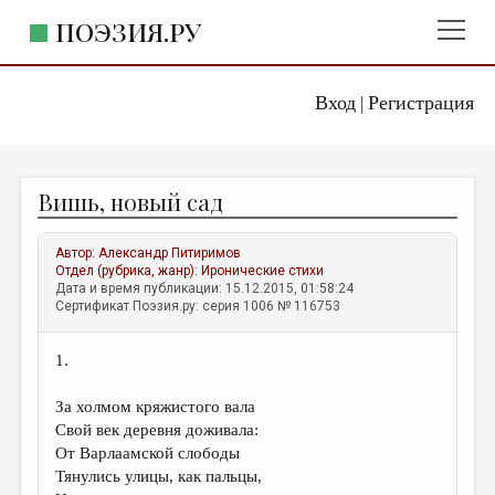
ПОЭЗИЯ.РУ
Вход
Регистрация
ГЛАВНОЕ МЕНЮ
|
ПОЭЗИЯ.РУ
ИЗДАТЕЛЬСТВО
Вишь, новый сад
ЖАНРЫ
АВТОРЫ
Автор:
Александр Питиримов
Отдел (рубрика, жанр):
Иронические стихи
КОММЕНТАРИИ
Дата и время публикации: 15.12.2015, 01:58:24
Сертификат Поэзия.ру: серия 1006 № 116753
ЛИТСАЛОН
1.
НОВОСТИ
ПРАВИЛА САЙТА
За холмом кряжистого вала
Свой век деревня доживала:
От Варлаамской слободы
ОТДЕЛЫ И РУБРИКИ
Тянулись улицы, как пальцы,
ИЗБРАННОЕ