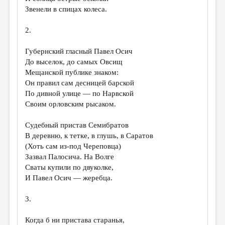
МАЛАЯ ПРОЗА
Звенели в спицах колеса.
ЭССЕИСТИКА
2.
ЛИТЕРАТУРОВЕДЕНИЕ
Губернский гласный Павел Осич
КУЛЬТУРОВЕДЕНИЕ
До выселок, до самых Овсищ
Мещанской публике знаком:
ПУБЛИЦИСТИКА
Он правил сам десницей барской
РЕЦЕНЗИРОВАНИЕ
По дивной улице — по Нарвской
Своим орловским рысаком.
ЦИКЛЫ ПУБЛИКАЦИЙ
Судебный пристав Семибратов
ТРЕДИАКОВСКИЙ
В деревню, к тетке, в глушь, в Саратов
МЕДИА
(Хоть сам из-под Череповца)
Зазвал Палосича. На Волге
ВКОНТАКТЕ
Сваты купили по двуколке,
И Павел Осич — жеребца.
3.
Когда б ни пристава старанья,