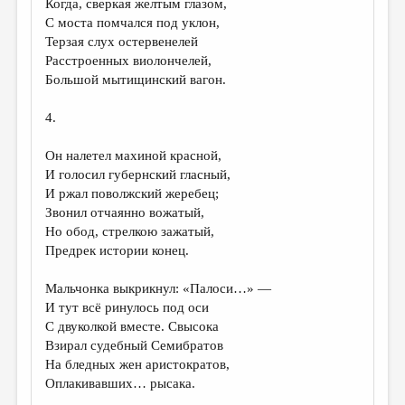
Когда, сверкая желтым глазом,
С моста помчался под уклон,
Терзая слух остервенелей
Расстроенных виолончелей,
Большой мытищинский вагон.
4.
Он налетел махиной красной,
И голосил губернский гласный,
И ржал поволжский жеребец;
Звонил отчаянно вожатый,
Но обод, стрелкою зажатый,
Предрек истории конец.
Мальчонка выкрикнул: «Палоси…» —
И тут всё ринулось под оси
С двуколкой вместе. Свысока
Взирал судебный Семибратов
На бледных жен аристократов,
Оплакивавших… рысака.