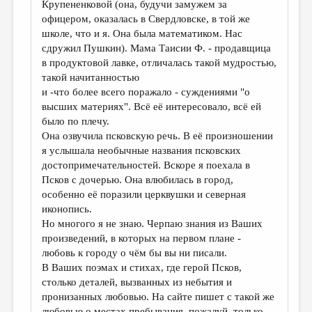
Крупененковой (она, будучи замужем за
офицером, оказалась в Свердловске, в той же
школе, что и я. Она была математиком. Нас
сдружил Пушкин). Мама Таисии Ф. - продавщица
в продуктовой лавке, отличалась такой мудростью,
такой начитанностью
и -что более всего поражало - суждениями "о
высших материях". Всё её интересовало, всё ей
было по плечу.
Она озвучила псковскую речь. В её произношении
я услышала необычные названия псковских
достопримечательностей. Вскоре я поехала в
Псков с дочерью. Она влюбилась в город,
особенно её поразили церквушки и северная
иконопись.
Но многого я не знаю. Черпаю знания из Ваших
произведений, в которых на первом плане -
любовь к городу о чём бы вы ни писали.
В Ваших поэмах и стихах, где герой Псков,
столько деталей, вызванных из небытия и
пронизанных любовью. На сайте пишет с такой же
любовью о местах пребывания, пожалуй, только