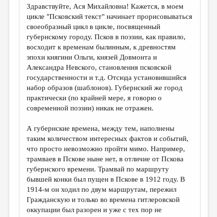
Здравствуйте, Ася Михайловна! Кажется, в моем
цикле "Псковский текст" начинает прорисовываться
своеобразный цикл в цикле, посвященный
губернскому городу. Псков в поэзии, как правило,
восходит к временам былинным, к древностям
эпохи княгини Ольги, князей Довмонта и
Александра Невского, становления псковской
государственности и т.д. Отсюда установившийся
набор образов (шаблонов). Губернский же город
практически (по крайней мере, я говорю о
современной поэзии) никак не отражен.
А губернские времена, между тем, наполнены
таким количеством интересных фактов и событий,
что просто невозможно пройти мимо. Например,
трамваев в Пскове ныне нет, в отличие от Пскова
губернского времени. Трамвай по маршруту
бывшей конки был пущен в Пскове в 1912 году. В
1914-м он ходил по двум маршрутам, пережил
Гражданскую и только во времена гитлеровской
оккупации был разорен и уже с тех пор не