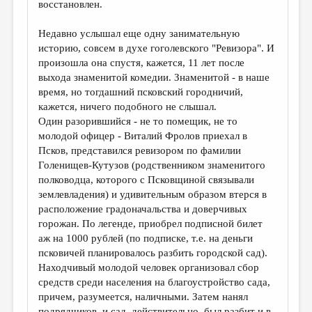
восстановлен.
Недавно услышал еще одну занимательную
историю, совсем в духе гоголевского "Ревизора". И
произошла она спустя, кажется, 11 лет после
выхода знаменитой комедии. Знаменитой - в наше
время, но тогдашний псковский городничий,
кажется, ничего подобного не слышал.
Один разорившийся - не то помещик, не то
молодой офицер - Виталий Фролов приехал в
Псков, представился ревизором по фамилии
Голенищев-Кутузов (родственником знаменитого
полководца, которого с Псковщиной связывали
землевладения) и удивительным образом втерся в
расположение градоначальства и доверчивых
горожан. По легенде, приобрел подписной билет
аж на 1000 рублей (по подписке, т.е. на деньги
псковичей планировалось разбить городской сад).
Находчивый молодой человек организовал сбор
средств среди населения на благоустройство сада,
причем, разумеется, наличными. Затем нанял
подрядчиков, и сад, действительно, был разбит и в