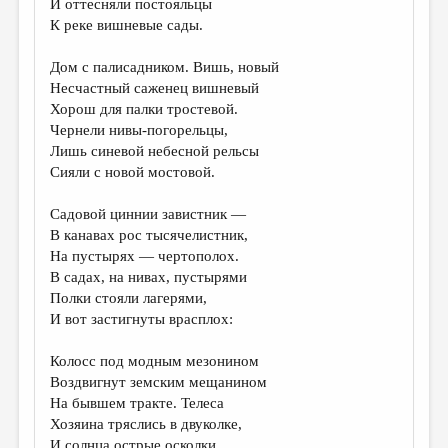
И оттесняли постояльцы
К реке вишневые сады.
ДАЙДЖЕСТ
ПРОИЗВЕДЕНИЯ
Дом с палисадником. Вишь, новый
Несчастный саженец вишневый
ПЕРЕВОДЫ
Хорош для палки тростевой.
Чернели нивы-погорельцы,
КОНКУРСЫ
Лишь синевой небесной рельсы
ДЕТСКАЯ КОМНАТА
Сияли с новой мостовой.
КНИЖНАЯ ПОЛКА
Садовой циннии завистник —
В канавах рос тысячелистник,
ОБЗОР ЛИТЕРАТУРЫ
На пустырях — чертополох.
СТРАНИЦЫ ПАМЯТИ
В садах, на нивах, пустырями
Полки стояли лагерями,
ОБЪЯВЛЕНИЯ
И вот застигнуты врасплох:
КОЛОНКА РЕДАКТОРА
Колосс под модным мезонином
Воздвигнут земским мещанином
РЕДКОЛЛЕГИЯ
На бывшем тракте. Телеса
ОТ РЕДАКЦИИ
Хозяина тряслись в двуколке,
И солнца острые осколки