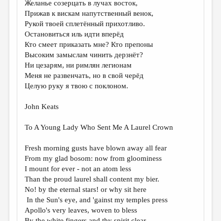
Желанье созерцать в лучах восток,
Прижав к вискам напутственный венок,
ДАЙДЖЕСТ
Рукой твоей сплетённый прихотливо.
ПРОИЗВЕДЕНИЯ
Остановиться иль идти вперёд
Кто смеет приказать мне? Кто препоны
ПЕРЕВОДЫ
Высоким замыслам чинить дерзнёт?
Ни цезарям, ни римлян легионам
КОНКУРСЫ
Меня не развенчать, но в свой черёд
ДЕТСКАЯ КОМНАТА
Целую руку я твою с поклоном.
КНИЖНАЯ ПОЛКА
John Keats
ОБЗОР ЛИТЕРАТУРЫ
To A Young Lady Who Sent Me A Laurel Crown
СТРАНИЦЫ ПАМЯТИ
Fresh morning gusts have blown away all fear
ОБЪЯВЛЕНИЯ
From my glad bosom: now from gloominess
I mount for ever - not an atom less
КОЛОНКА РЕДАКТОРА
Than the proud laurel shall content my bier.
РЕДКОЛЛЕГИЯ
No! by the eternal stars! or why sit here
In the Sun's eye, and 'gainst my temples press
ОТ РЕДАКЦИИ
Apollo's very leaves, woven to bless
By the white fingers and thy spirit clear.