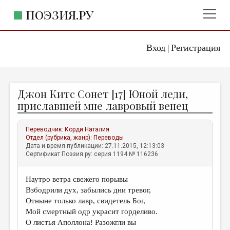
ПОЭЗИЯ.РУ
Вход
Регистрация
ГЛАВНОЕ МЕНЮ
|
ПОЭЗИЯ.РУ
ИЗДАТЕЛЬСТВО
Джон Китс Сонет [17] Юной леди,
ЖАНРЫ
приславшей мне лавровый венец
АВТОРЫ
Переводчик:
Корди Наталия
КОММЕНТАРИИ
Отдел (рубрика, жанр):
Переводы
Дата и время публикации: 27.11.2015, 12:13:03
ЛИТСАЛОН
Сертификат Поэзия.ру: серия 1194 № 116236
НОВОСТИ
Наутро ветра свежего порывы
ПРАВИЛА САЙТА
Взбодрили дух, забылись дни тревог,
Отныне только лавр, свидетель Бог,
ОТДЕЛЫ И РУБРИКИ
Мой смертный одр украсит горделиво.
О листья Аполлона! Разожгли вы
ИЗБРАННОЕ