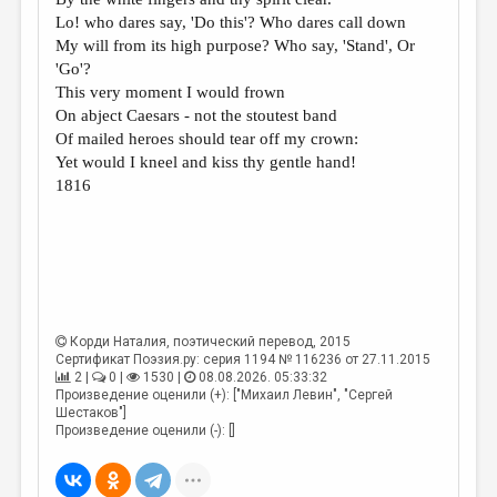
МАЛАЯ ПРОЗА
Lo! who dares say, 'Do this'? Who dares call down
ЭССЕИСТИКА
My will from its high purpose? Who say, 'Stand', Or
'Go'?
ЛИТЕРАТУРОВЕДЕНИЕ
This very moment I would frown
On abject Caesars - not the stoutest band
КУЛЬТУРОВЕДЕНИЕ
Of mailed heroes should tear off my crown:
ПУБЛИЦИСТИКА
Yet would I kneel and kiss thy gentle hand!
1816
РЕЦЕНЗИРОВАНИЕ
ЦИКЛЫ ПУБЛИКАЦИЙ
ТРЕДИАКОВСКИЙ
МЕДИА
Корди Наталия
, поэтический перевод, 2015
ВКОНТАКТЕ
Сертификат Поэзия.ру: серия 1194 № 116236 от 27.11.2015
2 |
0 |
1530 |
08.08.2026. 05:33:32
Произведение оценили (+): ["Михаил Левин", "Сергей
Шестаков"]
Произведение оценили (-): []