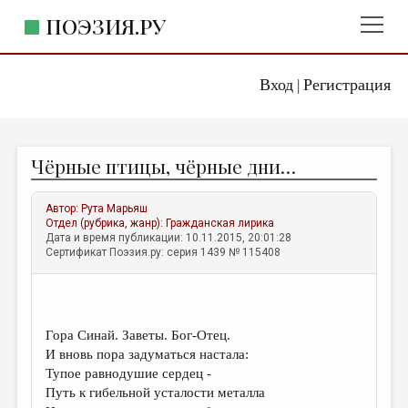
ПОЭЗИЯ.РУ
Вход
Регистрация
ГЛАВНОЕ МЕНЮ
|
ПОЭЗИЯ.РУ
ИЗДАТЕЛЬСТВО
Чёрные птицы, чёрные дни…
ЖАНРЫ
АВТОРЫ
Автор:
Рута Марьяш
Отдел (рубрика, жанр):
Гражданская лирика
КОММЕНТАРИИ
Дата и время публикации: 10.11.2015, 20:01:28
Сертификат Поэзия.ру: серия 1439 № 115408
ЛИТСАЛОН
НОВОСТИ
ПРАВИЛА САЙТА
Гора Синай. Заветы. Бог-Отец.
И вновь пора задуматься настала:
Тупое равнодушие сердец -
ОТДЕЛЫ И РУБРИКИ
Путь к гибельной усталости металла
ИЗБРАННОЕ