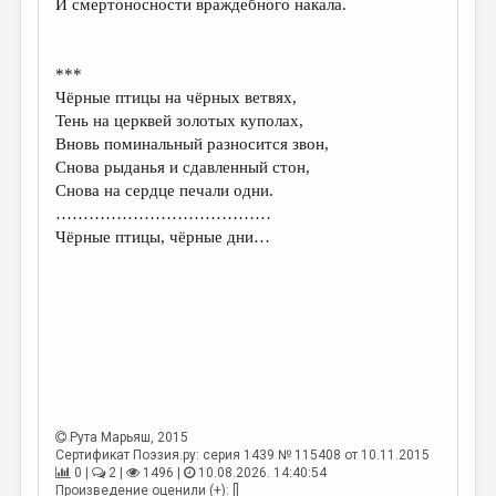
И смертоносности враждебного накала.
ДАЙДЖЕСТ
ПРОИЗВЕДЕНИЯ
***
Чёрные птицы на чёрных ветвях,
ПЕРЕВОДЫ
Тень на церквей золотых куполах,
Вновь поминальный разносится звон,
КОНКУРСЫ
Снова рыданья и сдавленный стон,
ДЕТСКАЯ КОМНАТА
Снова на сердце печали одни.
…………………………………
КНИЖНАЯ ПОЛКА
Чёрные птицы, чёрные дни…
ОБЗОР ЛИТЕРАТУРЫ
СТРАНИЦЫ ПАМЯТИ
ОБЪЯВЛЕНИЯ
КОЛОНКА РЕДАКТОРА
РЕДКОЛЛЕГИЯ
Рута Марьяш
, 2015
Сертификат Поэзия.ру: серия 1439 № 115408 от 10.11.2015
ОТ РЕДАКЦИИ
0 |
2 |
1496 |
10.08.2026. 14:40:54
Произведение оценили (+): []