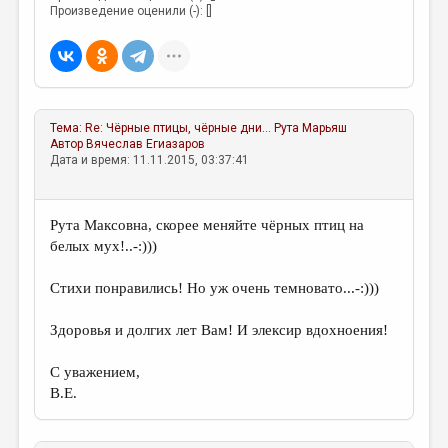
МАЛАЯ ПРОЗА
Произведение оценили (-): []
ЭССЕИСТИКА
ЛИТЕРАТУРОВЕДЕНИЕ
КУЛЬТУРОВЕДЕНИЕ
Тема:
Re: Чёрные птицы, чёрные дни…
Рута Марьяш
ПУБЛИЦИСТИКА
Автор
Вячеслав Егиазаров
Дата и время: 11.11.2015, 03:37:41
РЕЦЕНЗИРОВАНИЕ
ЦИКЛЫ ПУБЛИКАЦИЙ
Рута Максовна, скорее меняйте чёрных птиц на
белых мух!..-:)))
ТРЕДИАКОВСКИЙ
МЕДИА
Стихи понравились! Но уж очень темновато...-:)))
ВКОНТАКТЕ
Здоровья и долгих лет Вам! И элексир вдохноения!
С уважением,
В.Е.