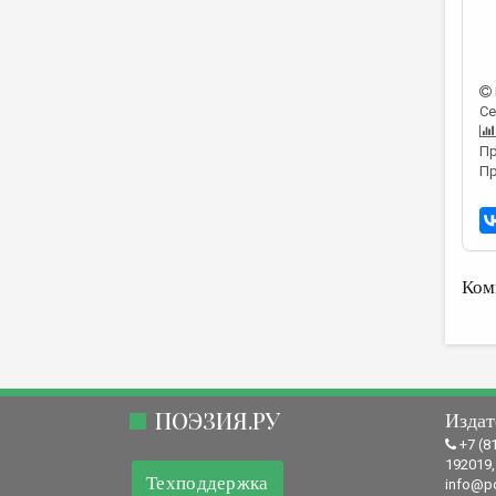
Се
Пр
Пр
Ком
ПОЭЗИЯ.РУ
Издат
+7 (8
192019,
Техподдержка
info@po