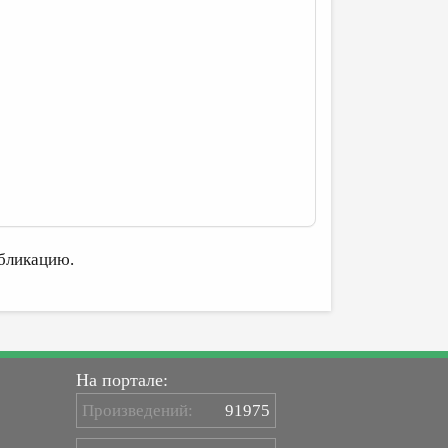
бликацию.
На портале:
Произведений:
91975