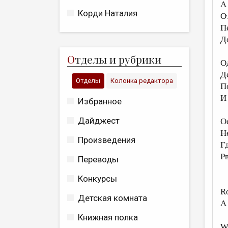
А
Корди Наталия
О
П
Д
О
тделы и рубрики
О
Д
Отделы
Колонка редактора
П
И
Избранное
Дайджест
О
Н
Произведения
Г
Р
Переводы
Конкурсы
Ro
Детская комната
A
Книжная полка
W