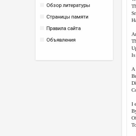
Обзор литературы
Th
Sm
Страницы памяти
Ha
Правила сайта
A
Объявления
Th
Up
Is
A 
Bu
Di
Co
I 
By
Of
To