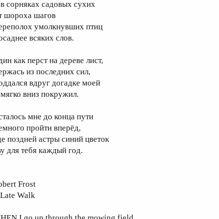
 в сорняках садовых сухих
т шороха шагов
ереполох умолкнувших птиц
осаднее всяких слов.
дин как перст на дереве лист,
ержась из последних сил,
оддался вдруг догадке моей
 мягко вниз покружил.
сталось мне до конца пути
емного пройти вперёд,
де поздней астры синий цветок
ву для тебя каждый год.
bert Frost
 Late Walk
HEN I go up through the mowing field,