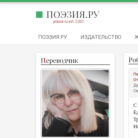
ПОЭЗИЯ.РУ
poezia.ru est. 2001
ПОЭЗИЯ.РУ
ИЗДАТЕЛЬСТВО
Ро
П
ереводчик
Пе
От
Да
Се
С
Е
Т
Н