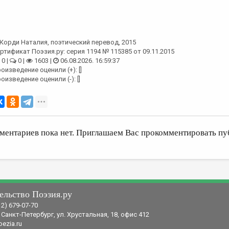
Корди Наталия
, поэтический перевод, 2015
ртификат Поэзия.ру: серия 1194 № 115385 от 09.11.2015
0 |
0 |
1603 |
06.08.2026. 16:59:37
оизведение оценили (+): []
оизведение оценили (-): []
ментариев пока нет. Приглашаем Вас прокомментировать пу
ельство Поэзия.ру
12) 679-07-70
 Санкт-Петербург, ул. Хрустальная, 18, офис 412
ezia.ru