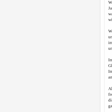
W
Ja
w
wi
W
un
im
um
I
Gl
I
an
Al
fr
di
ga