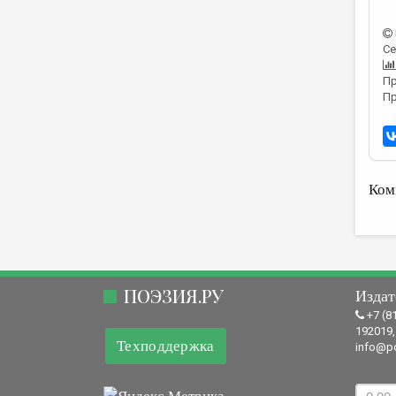
Се
Пр
Пр
Ком
ПОЭЗИЯ.РУ
Издат
+7 (8
192019,
Техподдержка
info@po