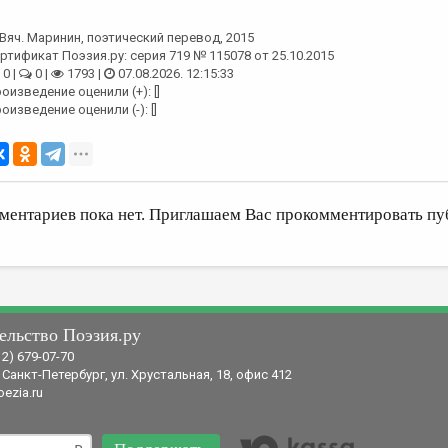
Вяч. Маринин
, поэтический перевод, 2015
ртификат Поэзия.ру: серия 719 № 115078 от 25.10.2015
0 |
0 |
1793 |
07.08.2026. 12:15:33
оизведение оценили (+): []
оизведение оценили (-): []
ментариев пока нет. Приглашаем Вас прокомментировать пу
ельство Поэзия.ру
12) 679-07-70
 Санкт-Петербург, ул. Хрустальная, 18, офис 412
ezia.ru