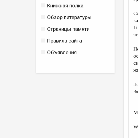
Книжная полка
С
Обзор литературы
ка
Г
Страницы памяти
э
Правила сайта
П
Объявления
о
с
ж
Пе
Вя
M
W