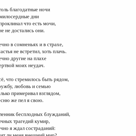
толь благодатные ночи
 милосердные дни
 проклинал что есть мочи,
не не достались они.
ечно в сомненьях и в страхе,
астья не встретил, хоть плачь.
ечно другие на плахе
ертвой моих неудач.
сё, что стремилось быть рядом,
ружбу, любовь и семью
олько примеривал взглядом,
есню же пел я свою.
ленник бесплодных блужданий,
ичных трагедий кумир,
ечно я ждал состраданий:
рит ли меня внешний мир?