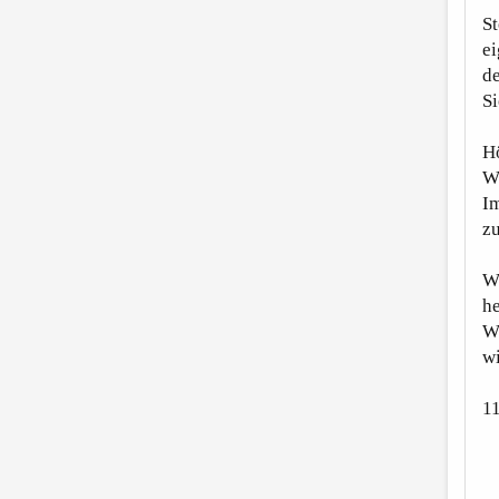
St
ei
de
Si
Hö
Wi
I
zu
We
he
W
wi
1