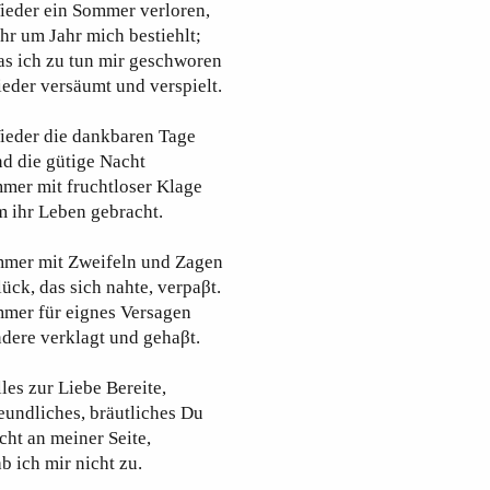
ieder ein Sommer verloren,
hr um Jahr mich bestiehlt;
as ich zu tun mir geschworen
eder versäumt und verspielt.
ieder die dankbaren Tage
d die gütige Nacht
mer mit fruchtloser Klage
 ihr Leben gebracht.
mmer mit Zweifeln und Zagen
ück, das sich nahte, verpaβt.
mmer für eignes Versagen
dere verklagt und gehaβt.
les zur Liebe Bereite,
eundliches, bräutliches Du
cht an meiner Seite,
b ich mir nicht zu.