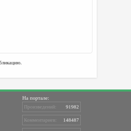
бликацию.
На портале:
Произведений:
91982
Комментариев:
148487