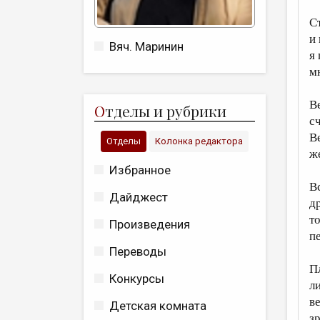
С
и
Вяч. Маринин
я
м
В
О
тделы и рубрики
сч
В
Отделы
Колонка редактора
ж
Избранное
В
Дайджест
д
т
Произведения
п
Переводы
П
Конкурсы
л
в
Детская комната
з