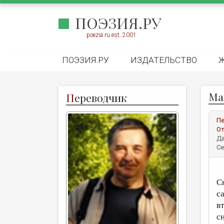
ПОЭЗИЯ.РУ
poezia.ru est. 2001
ПОЭЗИЯ.РУ
ИЗДАТЕЛЬСТВО
Ма
П
ереводчик
Пе
От
Да
Се
С
с
в
с