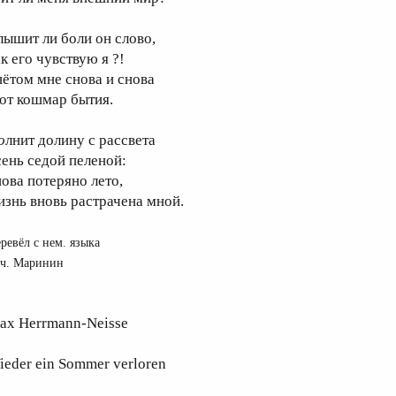
лышит ли боли он слово,
к его чувствую я ?!
нётом мне снова и снова
тот кошмар бытия.
о
лнит долину с рассвета
сень седой пеленой:
нова потеряно лето,
изнь вновь растрачена мной.
ревёл с нем. языка
ч. Маринин
ax Herrmann-Neisse
ieder ein Sommer verloren