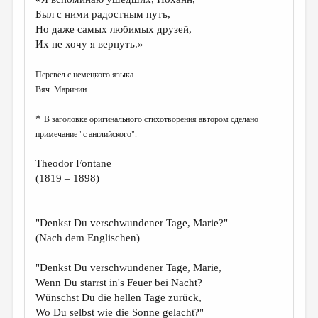
МАЛАЯ ПРОЗА
Был с ними радостным путь,
ЭССЕИСТИКА
Но даже самых любимых друзей,
Их не хочу я вернуть.»
ЛИТЕРАТУРОВЕДЕНИЕ
Перевёл с немецкого языка
КУЛЬТУРОВЕДЕНИЕ
Вяч. Маринин
ПУБЛИЦИСТИКА
*
В заголовке оригинального стихотворения автором сделано
РЕЦЕНЗИРОВАНИЕ
примечание "с английского".
ЦИКЛЫ ПУБЛИКАЦИЙ
Theodor Fontane
ТРЕДИАКОВСКИЙ
(1819 – 1898)
МЕДИА
"Denkst Du verschwundener Tage, Marie?"
ВКОНТАКТЕ
(Nach dem Englischen)
"Denkst Du verschwundener Tage, Marie,
Wenn Du starrst in's Feuer bei Nacht?
Wünschst Du die hellen Tage zurück,
Wo Du selbst wie die Sonne gelacht?"