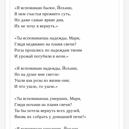
«Я вспоминаю былое, Йоханн,
ДАЙДЖЕСТ
В нем счастья прежнего суть,
ПРОИЗВЕДЕНИЯ
Но даже самые яркие дни,
Их не хочу я вернуть.»
ПЕРЕВОДЫ
«Ты вспоминаешь надежды, Мари,
КОНКУРСЫ
Глядя недвижно на пламя свечи?
ДЕТСКАЯ КОМНАТА
Росы прошлись по надеждам твоим
И урожай погубили в ночи.»
КНИЖНАЯ ПОЛКА
«Я вспоминаю надежды, Йоханн,
ОБЗОР ЛИТЕРАТУРЫ
Но на душе мне светло:
СТРАНИЦЫ ПАМЯТИ
Ушли как розы из жизни они;
И что ушло, то ушло.»
ОБЪЯВЛЕНИЯ
«Ты вспоминаешь умерших, Мари,
КОЛОНКА РЕДАКТОРА
Глядя ночами на пламя свечи?
РЕДКОЛЛЕГИЯ
Ты бы хотела вернуть всех друзей,
Вновь их собрать у домашней печи?»
ОТ РЕДАКЦИИ
«Я вспоминаю ушедших, Йоханн,