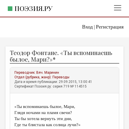
ПОЭЗИЯ.РУ
Вход
Регистрация
ГЛАВНОЕ МЕНЮ
|
ПОЭЗИЯ.РУ
ИЗДАТЕЛЬСТВО
Теодор Фонтане. «Ты вспоминаешь
ЖАНРЫ
былое, Мари?»*
АВТОРЫ
Переводчик:
Вяч. Маринин
КОММЕНТАРИИ
Отдел (рубрика, жанр):
Переводы
Дата и время публикации: 29.09.2015, 13:00:41
ЛИТСАЛОН
Сертификат Поэзия.ру: серия 719 № 114515
НОВОСТИ
ПРАВИЛА САЙТА
«Ты вспоминаешь былое, Мари,
Глядя ночами на пламя свечи?
ОТДЕЛЫ И РУБРИКИ
Ты бы хотела вернуть эти дни,
Где ты блистала как солнца лучи?»
ИЗБРАННОЕ