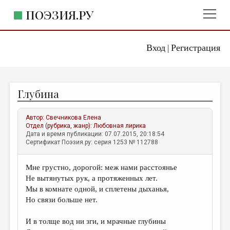
ПОЭЗИЯ.РУ
Вход
Регистрация
ГЛАВНОЕ МЕНЮ
|
ПОЭЗИЯ.РУ
ИЗДАТЕЛЬСТВО
Глубина
ЖАНРЫ
АВТОРЫ
Автор:
Свечникова Елена
Отдел (рубрика, жанр):
Любовная лирика
КОММЕНТАРИИ
Дата и время публикации: 07.07.2015, 20:18:54
Сертификат Поэзия.ру: серия 1253 № 112788
ЛИТСАЛОН
Мне грустно, дорогой: меж нами расстоянье
НОВОСТИ
Не вытянутых рук, а протяженных лет.
ПРАВИЛА САЙТА
Мы в комнате одной, и сплетены дыханья,
Но связи больше нет.
ОТДЕЛЫ И РУБРИКИ
И в толще вод ни зги, и мрачные глубины
ИЗБРАННОЕ