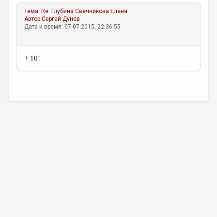
МАЛАЯ ПРОЗА
Тема:
Re: Глубина
Свечникова Елена
ЭССЕИСТИКА
Автор
Сергей Дунев
Дата и время: 07.07.2015, 22:36:55
ЛИТЕРАТУРОВЕДЕНИЕ
КУЛЬТУРОВЕДЕНИЕ
+ 10!
ПУБЛИЦИСТИКА
РЕЦЕНЗИРОВАНИЕ
ЦИКЛЫ ПУБЛИКАЦИЙ
ТРЕДИАКОВСКИЙ
МЕДИА
ВКОНТАКТЕ