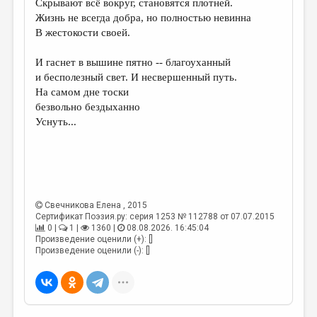
Скрывают всё вокруг, становятся плотней.
Жизнь не всегда добра, но полностью невинна
ДАЙДЖЕСТ
В жестокости своей.
ПРОИЗВЕДЕНИЯ
И гаснет в вышине пятно -- благоуханный
ПЕРЕВОДЫ
и бесполезный свет. И несвершенный путь.
На самом дне тоски
КОНКУРСЫ
безвольно бездыханно
ДЕТСКАЯ КОМНАТА
Уснуть...
КНИЖНАЯ ПОЛКА
ОБЗОР ЛИТЕРАТУРЫ
СТРАНИЦЫ ПАМЯТИ
Свечникова Елена
, 2015
Сертификат Поэзия.ру: серия 1253 № 112788 от 07.07.2015
ОБЪЯВЛЕНИЯ
0 |
1 |
1360 |
08.08.2026. 16:45:04
Произведение оценили (+): []
КОЛОНКА РЕДАКТОРА
Произведение оценили (-): []
РЕДКОЛЛЕГИЯ
ОТ РЕДАКЦИИ