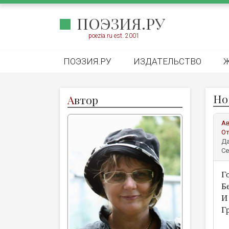
ПОЭЗИЯ.РУ
poezia.ru est. 2001
ПОЭЗИЯ.РУ
ИЗДАТЕЛЬСТВО
Но 
А
втор
А
От
Да
Се
Г
Б
И
Г