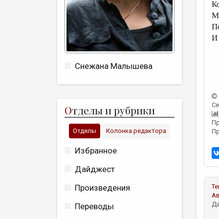
К
М
П
И
Снежана Малышева
Се
О
тделы и рубрики
Пр
Отделы
Колонка редактора
Пр
Избранное
Дайджест
Произведения
Те
А
Да
Переводы