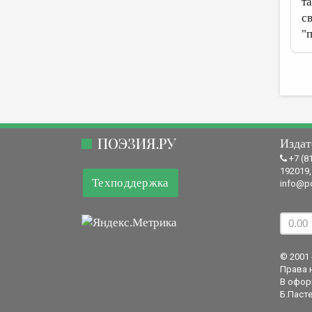
т
с
"
ПОЭЗИЯ.РУ
Издат
+7 (8
192019,
Техподдержка
info@po
© 2001 
Права 
В офор
Б.Пасте