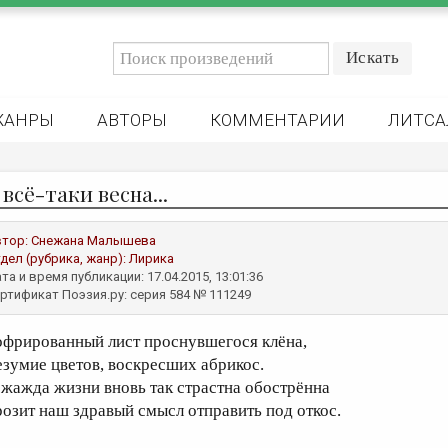
ЖАНРЫ
АВТОРЫ
КОММЕНТАРИИ
ЛИТСА
всё-таки весна...
втор:
Снежана Малышева
дел (рубрика, жанр):
Лирика
та и время публикации: 17.04.2015, 13:01:36
ртификат Поэзия.ру: серия 584 № 111249
офрированный лист проснувшегося клёна,
езумие цветов, воскресших абрикос.
 жажда жизни вновь так страстна обострённа
розит наш здравый смысл отправить под откос.