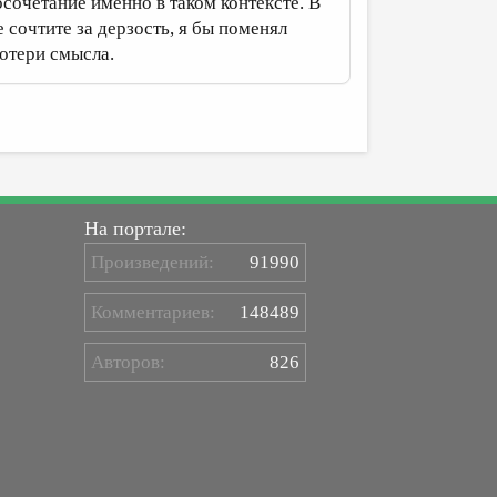
осочетание именно в таком контексте. В
сочтите за дерзость, я бы поменял
потери смысла.
На портале:
Произведений:
91990
Комментариев:
148489
Авторов:
826