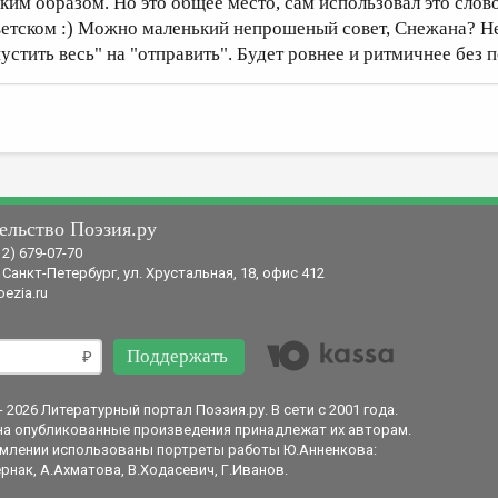
аким образом. Но это общее место, сам использовал это слов
ветском :) Можно маленький непрошеный совет, Снежана? Не 
пустить весь" на "отправить". Будет ровнее и ритмичнее без 
ельство Поэзия.ру
12) 679-07-70
 Санкт-Петербург, ул. Хрустальная, 18, офис 412
ezia.ru
Поддержать
- 2026 Литературный портал Поэзия.ру. В сети с 2001 года.
на опубликованные произведения принадлежат их авторам.
млении использованы портреты работы Ю.Анненкова:
рнак, А.Ахматова, В.Ходасевич, Г.Иванов.