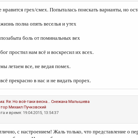
е нравится грех/смех. Попыталась поискать варианты, но ост
 жизнь полна опять веселья и утех
 позабыта боль от поминальных вех
 бог простил нам всё и воскресил их всех.
 мы летаем все, не ведая помех.
 всё прекрасно в нас и не видать прорех.
ма:
Re: Но всё-таки весна...
Снежана Малышева
втор
Михаил Пучковский
та и время: 19.04.2015, 13:54:37
тлично, с настроением! Жаль только, что представление о 