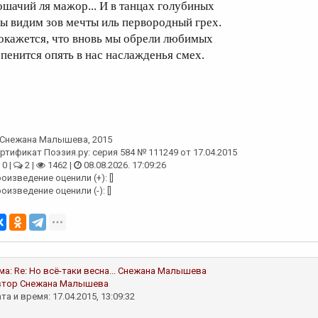
ошачий ля мажор... И в танцах голубиных
ы видим зов мечты иль первородный грех.
окажется, что вновь мы обрели любимых
 пенится опять в нас наслажденья смех.
Снежана Малышева
, 2015
ртификат Поэзия.ру: серия 584 № 111249 от 17.04.2015
0 |
2 |
1462 |
08.08.2026. 17:09:26
оизведение оценили (+): []
оизведение оценили (-): []
ма:
Re: Но всё-таки весна...
Снежана Малышева
втор
Снежана Малышева
та и время: 17.04.2015, 13:09:32