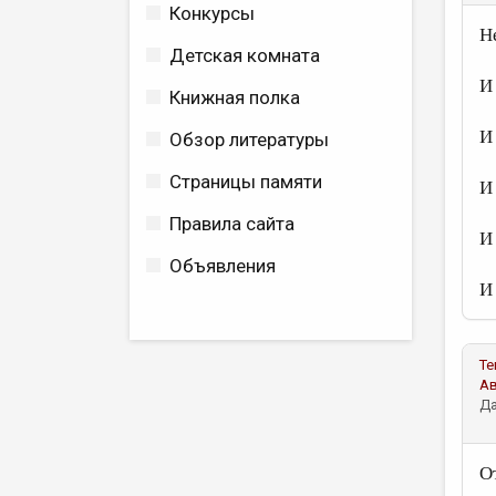
Конкурсы
Н
Детская комната
И
Книжная полка
И
Обзор литературы
Страницы памяти
И
Правила сайта
И
Объявления
И
Те
А
Да
О