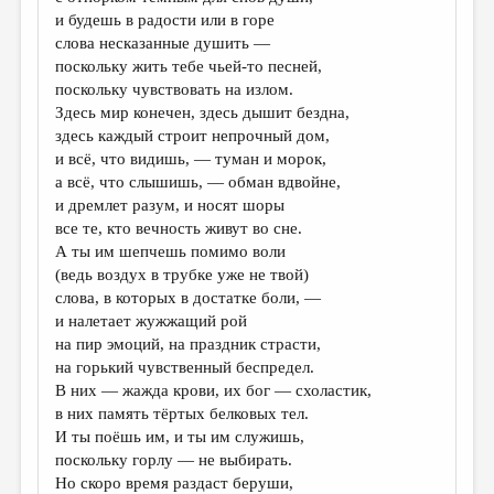
МАЛАЯ ПРОЗА
и будешь в радости или в горе
слова несказанные душить —
ЭССЕИСТИКА
поскольку жить тебе чьей-то песней,
ЛИТЕРАТУРОВЕДЕНИЕ
поскольку чувствовать на излом.
Здесь мир конечен, здесь дышит бездна,
КУЛЬТУРОВЕДЕНИЕ
здесь каждый строит непрочный дом,
и всё, что видишь, — туман и морок,
ПУБЛИЦИСТИКА
а всё, что слышишь, — обман вдвойне,
РЕЦЕНЗИРОВАНИЕ
и дремлет разум, и носят шоры
все те, кто вечность живут во сне.
ЦИКЛЫ ПУБЛИКАЦИЙ
А ты им шепчешь помимо воли
(ведь воздух в трубке уже не твой)
ТРЕДИАКОВСКИЙ
слова, в которых в достатке боли, —
МЕДИА
и налетает жужжащий рой
на пир эмоций, на праздник страсти,
ВКОНТАКТЕ
на горький чувственный беспредел.
В них — жажда крови, их бог — схоластик,
в них память тёртых белковых тел.
И ты поёшь им, и ты им служишь,
поскольку горлу — не выбирать.
Но скоро время раздаст беруши,