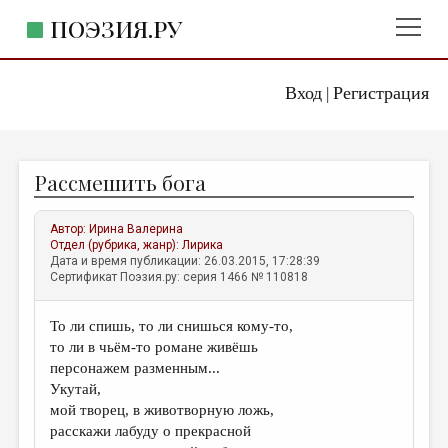
ПОЭЗИЯ.РУ
Вход
Регистрация
ГЛАВНОЕ МЕНЮ
|
ПОЭЗИЯ.РУ
ИЗДАТЕЛЬСТВО
Рассмешить бога
ЖАНРЫ
АВТОРЫ
Автор:
Ирина Валерина
Отдел (рубрика, жанр):
Лирика
КОММЕНТАРИИ
Дата и время публикации: 26.03.2015, 17:28:39
Сертификат Поэзия.ру: серия 1466 № 110818
ЛИТСАЛОН
То ли спишь, то ли снишься кому-то,
НОВОСТИ
то ли в чьём-то романе живёшь
ПРАВИЛА САЙТА
персонажем разменным...
Укутай,
мой творец, в животворную ложь,
ОТДЕЛЫ И РУБРИКИ
расскажи лабуду о прекрасной
ИЗБРАННОЕ