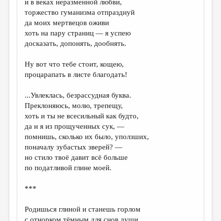
и в веках неразменной любви,
торжество гуманизма отпразднуй
ДАЙДЖЕСТ
да моих мертвецов оживи
ПРОИЗВЕДЕНИЯ
хоть на пару страниц — я успею
досказать, допонять, дообнять.
ПЕРЕВОДЫ
Ну вот что тебе стоит, кощею,
КОНКУРСЫ
процарапать в листе благодать!
ДЕТСКАЯ КОМНАТА
...Увлеклась, безрассудная буква.
КНИЖНАЯ ПОЛКА
Преклоняюсь, молю, трепещу,
хоть и ты не всесильный как будто,
ОБЗОР ЛИТЕРАТУРЫ
да и я из прощученных сук, —
СТРАНИЦЫ ПАМЯТИ
помнишь, сколько их было, уползших,
поначалу зубастых зверей? —
ОБЪЯВЛЕНИЯ
но стило твоё давит всё больше
по податливой глине моей.
КОЛОНКА РЕДАКТОРА
***
РЕДКОЛЛЕГИЯ
ОТ РЕДАКЦИИ
Родишься глиной и станешь горлом
с отнорком тёмным для снов души,