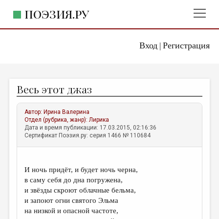
ПОЭЗИЯ.РУ
Вход
Регистрация
ГЛАВНОЕ МЕНЮ
|
ПОЭЗИЯ.РУ
ИЗДАТЕЛЬСТВО
Весь этот джаз
ЖАНРЫ
АВТОРЫ
Автор:
Ирина Валерина
Отдел (рубрика, жанр):
Лирика
КОММЕНТАРИИ
Дата и время публикации: 17.03.2015, 02:16:36
Сертификат Поэзия.ру: серия 1466 № 110684
ЛИТСАЛОН
НОВОСТИ
И ночь придёт, и будет ночь черна,
ПРАВИЛА САЙТА
в саму себя до дна погружена,
и звёзды скроют облачные бельма,
и запоют огни святого Эльма
ОТДЕЛЫ И РУБРИКИ
на низкой и опасной частоте,
ИЗБРАННОЕ