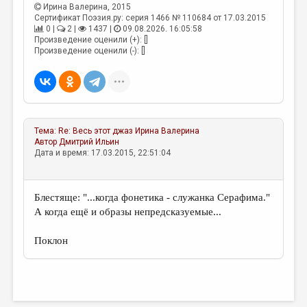
МАЛАЯ ПРОЗА
Ирина Валерина
, 2015
Сертификат Поэзия.ру: серия 1466 № 110684 от 17.03.2015
ЭССЕИСТИКА
0 |
2 |
1437 |
09.08.2026. 16:05:58
Произведение оценили (+): []
ЛИТЕРАТУРОВЕДЕНИЕ
Произведение оценили (-): []
КУЛЬТУРОВЕДЕНИЕ
ПУБЛИЦИСТИКА
РЕЦЕНЗИРОВАНИЕ
Тема:
Re: Весь этот джаз
Ирина Валерина
Автор
Дмитрий Ильин
ЦИКЛЫ ПУБЛИКАЦИЙ
Дата и время: 17.03.2015, 22:51:04
ТРЕДИАКОВСКИЙ
МЕДИА
Блестяще: "...когда фонетика - служанка Серафима."
А когда ещё и образы непредсказуемые...
ВКОНТАКТЕ
Поклон