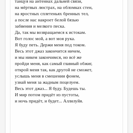
танцуя на антеннах дальней связи,
на мёртвых люстрах, на обломках стен,
ДАЙДЖЕСТ
на яростных сплетеньях бренных тел,
ПРОИЗВЕДЕНИЯ
а после нас накроет белой бязью
забвения и мелкого песка.
ПЕРЕВОДЫ
Да, так мы возвращаемся к истокам.
Вот голос мой, а вот моя рука.
КОНКУРСЫ
Я буду петь. Держи меня под током.
ДЕТСКАЯ КОМНАТА
Весь этот джаз закончится ничем,
и мы никем закончимся, но всё же
КНИЖНАЯ ПОЛКА
пройди меня, как самый главный обжиг,
открой меня так, как другой не сможет,
ОБЗОР ЛИТЕРАТУРЫ
услышь меня в смешении фонем,
СТРАНИЦЫ ПАМЯТИ
узнай меня за жадным поцелуем.
Весь этот джаз... Я буду. Будешь ты.
ОБЪЯВЛЕНИЯ
И мир потом придёт из пустоты,
и ночь придёт, и будет... Аллилуйя.
КОЛОНКА РЕДАКТОРА
РЕДКОЛЛЕГИЯ
ОТ РЕДАКЦИИ