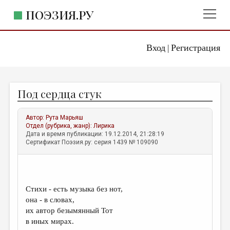
ПОЭЗИЯ.РУ
Вход
Регистрация
ГЛАВНОЕ МЕНЮ
|
ПОЭЗИЯ.РУ
ИЗДАТЕЛЬСТВО
Под сердца стук
ЖАНРЫ
АВТОРЫ
Автор:
Рута Марьяш
Отдел (рубрика, жанр):
Лирика
КОММЕНТАРИИ
Дата и время публикации: 19.12.2014, 21:28:19
Сертификат Поэзия.ру: серия 1439 № 109090
ЛИТСАЛОН
НОВОСТИ
ПРАВИЛА САЙТА
Стихи - есть музыка без нот,
она - в словах,
их автор безымянный Тот
ОТДЕЛЫ И РУБРИКИ
в иных мирах.
ИЗБРАННОЕ