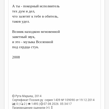
А ты - покорный исполнитель
ДАЙДЖЕСТ
тех дум и дел,
ПРОИЗВЕДЕНИЯ
что залетят к тебе в обитель,
таков удел.
ПЕРЕВОДЫ
Возник находкою мгновенной
КОНКУРСЫ
заветный звук,
ДЕТСКАЯ КОМНАТА
и это - музыка Вселенной
под сердца стук.
КНИЖНАЯ ПОЛКА
2008
ОБЗОР ЛИТЕРАТУРЫ
СТРАНИЦЫ ПАМЯТИ
ОБЪЯВЛЕНИЯ
КОЛОНКА РЕДАКТОРА
РЕДКОЛЛЕГИЯ
Рута Марьяш
, 2014
Сертификат Поэзия.ру: серия 1439 № 109090 от 19.12.2014
ОТ РЕДАКЦИИ
0 |
2 |
1495 |
07.08.2026. 05:34:17
Произведение оценили (+): []