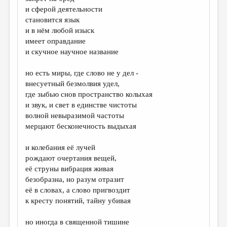
и сферой деятельности
становится язык
и в нём любой изыск
имеет оправдание
и скучное научное название
но есть миры, где слово не у дел -
внесуетный безмолвия удел,
где зыбью снов пространство колыхая
и звук, и свет в единстве чистоты
волной невыразимой частоты
мерцают бесконечность выдыхая
и колебания её лучей
рождают очертания вещей,
её струны вибрация живая
безобразна, но разум отразит
её в словах, а слово пригвоздит
к кресту понятий, тайну убивая
но иногда в священной тишине