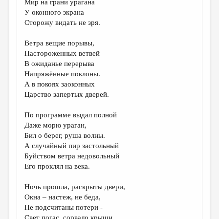
Мир на грани урагана
У оконного экрана
ДАЙДЖЕСТ
Сторожу видать не зря.
ПРОИЗВЕДЕНИЯ
Ветра вещие порывы,
ПЕРЕВОДЫ
Настороженных ветвей
В ожиданье перерыва
КОНКУРСЫ
Напряжённые поклоны.
ДЕТСКАЯ КОМНАТА
А в покоях заоконных
Царство запертых дверей.
КНИЖНАЯ ПОЛКА
По программе выдал полной
ОБЗОР ЛИТЕРАТУРЫ
Даже морю ураган,
СТРАНИЦЫ ПАМЯТИ
Бил о берег, руша волны.
А случайный пир застольный
ОБЪЯВЛЕНИЯ
Буйством ветра недовольный
Его проклял на века.
КОЛОНКА РЕДАКТОРА
Ночь прошла, раскрыты двери,
РЕДКОЛЛЕГИЯ
Окна – настеж, не беда,
ОТ РЕДАКЦИИ
Не подсчитаны потери -
Свет погас, сорвало крыши…