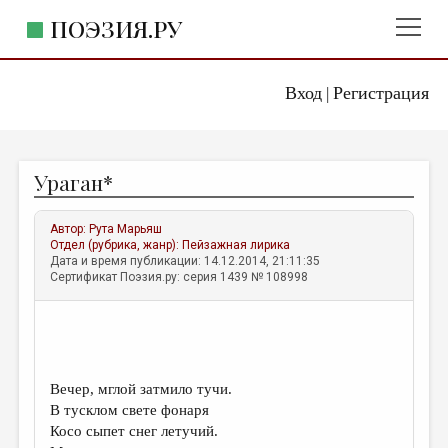
ПОЭЗИЯ.РУ
Вход
Регистрация
ГЛАВНОЕ МЕНЮ
|
ПОЭЗИЯ.РУ
ИЗДАТЕЛЬСТВО
Ураган*
ЖАНРЫ
АВТОРЫ
Автор:
Рута Марьяш
Отдел (рубрика, жанр):
Пейзажная лирика
КОММЕНТАРИИ
Дата и время публикации: 14.12.2014, 21:11:35
Сертификат Поэзия.ру: серия 1439 № 108998
ЛИТСАЛОН
НОВОСТИ
ПРАВИЛА САЙТА
Вечер, мглой затмило тучи.
В тусклом свете фонаря
ОТДЕЛЫ И РУБРИКИ
Косо сыпет снег летучий.
ИЗБРАННОЕ