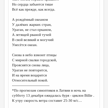
МАЛАЯ ПРОЗА
Но сердца забьются тише
Всё как прежде, как всегда.
ЭССЕИСТИКА
ЛИТЕРАТУРОВЕДЕНИЕ
А рождённый океаном
У далёких жарких стран,
КУЛЬТУРОВЕДЕНИЕ
Ураган, не стал орканом,
А летящей рваной тучей
ПУБЛИЦИСТИКА
В свой великий и могучий
РЕЦЕНЗИРОВАНИЕ
Унесётся океан.
ЦИКЛЫ ПУБЛИКАЦИЙ
Снова в небо взмоют птицы
С мирной свалки городской,
ТРЕДИАКОВСКИЙ
Прояснятся снова лица,
МЕДИА
Ураган не повторится,
И на время воцарится
ВКОНТАКТЕ
Относительный покой.
-------------------------------
*По прогнозам синоптиков в Латвии в ночь на
субботу 13 декабря ожидалась буря - циклон Billie .
К утру скорость ветра составит 25-30 м/с…