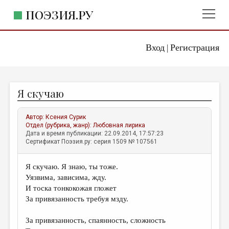
ПОЭЗИЯ.РУ
Вход
Регистрация
ГЛАВНОЕ МЕНЮ
|
ПОЭЗИЯ.РУ
ИЗДАТЕЛЬСТВО
Я скучаю
ЖАНРЫ
АВТОРЫ
Автор:
Ксения Сурик
Отдел (рубрика, жанр):
Любовная лирика
КОММЕНТАРИИ
Дата и время публикации: 22.09.2014, 17:57:23
Сертификат Поэзия.ру: серия 1509 № 107561
ЛИТСАЛОН
Я скучаю. Я знаю, ты тоже.
НОВОСТИ
Уязвима, зависима, жду.
ПРАВИЛА САЙТА
И тоска тонкокожая гложет
За привязанность требуя мзду.
ОТДЕЛЫ И РУБРИКИ
За привязанность, спаянность, сложность
ИЗБРАННОЕ