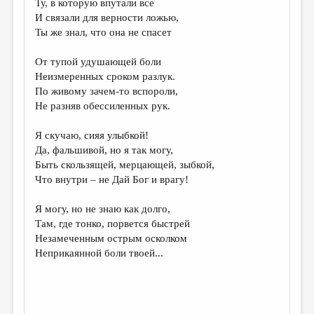
Ту, в которую впутали все
И связали для верности ложью,
ДАЙДЖЕСТ
Ты же знал, что она не спасет
ПРОИЗВЕДЕНИЯ
От тупой удушающей боли
ПЕРЕВОДЫ
Неизмеренных сроком разлук.
По живому зачем-то вспороли,
КОНКУРСЫ
Не разняв обессиленных рук.
ДЕТСКАЯ КОМНАТА
Я скучаю, сияя улыбкой!
КНИЖНАЯ ПОЛКА
Да, фальшивой, но я так могу,
Быть скользящей, мерцающей, зыбкой,
ОБЗОР ЛИТЕРАТУРЫ
Что внутри – не Дай Бог и врагу!
СТРАНИЦЫ ПАМЯТИ
Я могу, но не знаю как долго,
ОБЪЯВЛЕНИЯ
Там, где тонко, порвется быстрей
Незамеченным острым осколком
КОЛОНКА РЕДАКТОРА
Неприкаянной боли твоей...
РЕДКОЛЛЕГИЯ
ОТ РЕДАКЦИИ