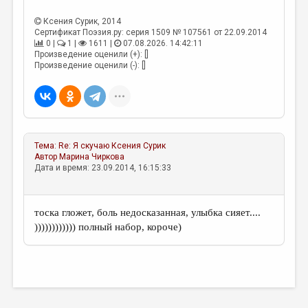
МАЛАЯ ПРОЗА
Ксения Сурик
, 2014
ЭССЕИСТИКА
Сертификат Поэзия.ру: серия 1509 № 107561 от 22.09.2014
0 |
1 |
1611 |
07.08.2026. 14:42:11
ЛИТЕРАТУРОВЕДЕНИЕ
Произведение оценили (+): []
Произведение оценили (-): []
КУЛЬТУРОВЕДЕНИЕ
ПУБЛИЦИСТИКА
РЕЦЕНЗИРОВАНИЕ
Тема:
Re: Я скучаю
Ксения Сурик
ЦИКЛЫ ПУБЛИКАЦИЙ
Автор
Марина Чиркова
Дата и время: 23.09.2014, 16:15:33
ТРЕДИАКОВСКИЙ
МЕДИА
тоска гложет, боль недосказанная, улыбка сияет....
ВКОНТАКТЕ
)))))))))))) полный набор, короче)