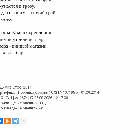
кунается в грозу.
ад балконом - птичий грай,
 внизу:
роны. Красок крепдешин.
тичий утренний угар.
лева - винный магазин,
права – бар.
Димир Стро
, 2014
ртификат Поэзия.ру: серия 1042 № 107195 от 01.09.2014
0 |
1 |
1674 |
06.08.2026. 12:17:06
оизведение оценили (+): []
оизведение оценили (-): []