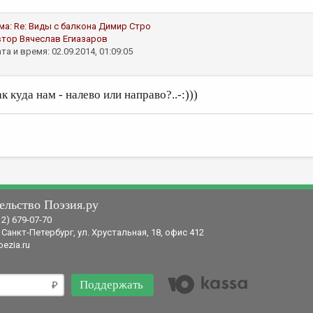
ма:
Re: Виды с балкона
Димир Стро
втор
Вячеслав Егиазаров
та и время: 02.09.2014, 01:09:05
к куда нам - налево или направо?..-:)))
ельство Поэзия.ру
12) 679-07-70
 Санкт-Петербург, ул. Хрустальная, 18, офис 412
ezia.ru
Поддержать