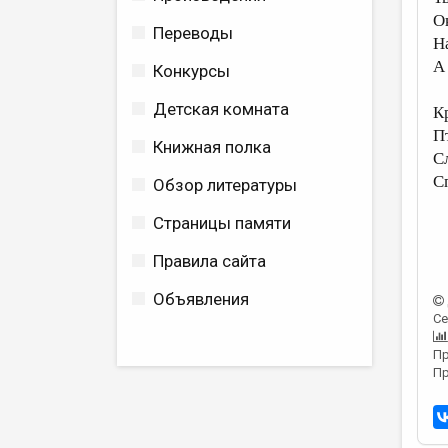
О
Переводы
Н
А
Конкурсы
Детская комната
К
П
Книжная полка
С
С
Обзор литературы
Страницы памяти
Правила сайта
Объявления
Се
Пр
Пр