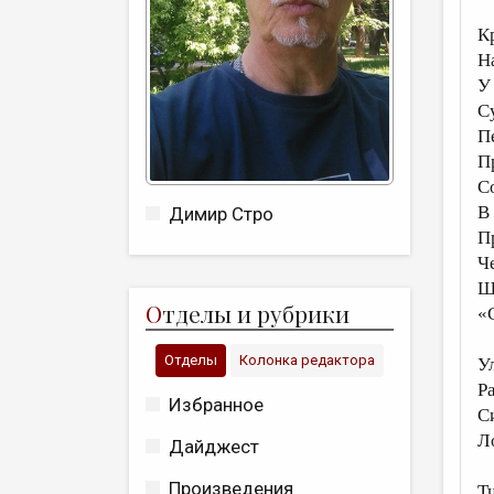
К
Н
У
С
П
П
С
В
Димир Стро
П
Ч
Ш
О
тделы и рубрики
«С
Отделы
Колонка редактора
У
Р
Избранное
С
Л
Дайджест
Произведения
Т