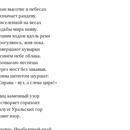
ран высотке в небесах
азначает рандеву.
 вселенной на весах
удьбы мира наяву.
ешим ходом вдоль реки
рогуляюсь, жив пока.
овершают кувырки
 синем небе облака.
рошагаю неспеша
ерез мост без закавык.
ины шепотом шуршат:
права - вуз, а слева цирк!»
лиц каменный узор
астворяет горизонт.
илуэт Уральских гор
овит взор.
щетно. Необъятный край