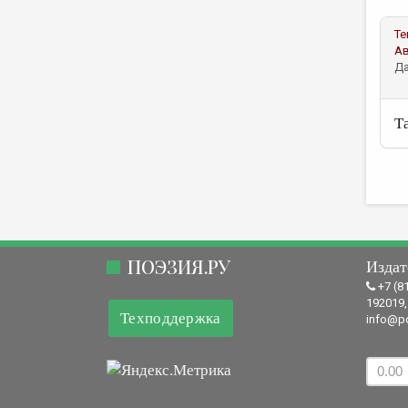
Те
А
Да
Та
ПОЭЗИЯ.РУ
Издат
+7 (8
192019,
Техподдержка
info@po