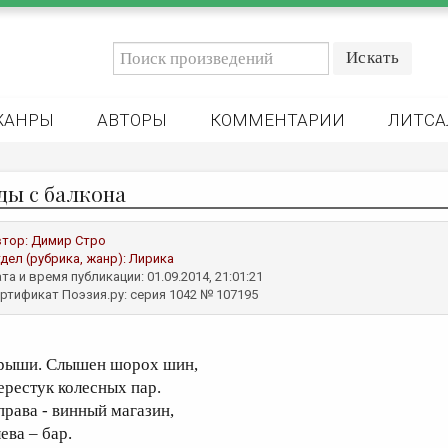
ЖАНРЫ
АВТОРЫ
КОММЕНТАРИИ
ЛИТСА
ды с балкона
втор:
Димир Стро
дел (рубрика, жанр):
Лирика
та и время публикации: 01.09.2014, 21:01:21
ртификат Поэзия.ру: серия 1042 № 107195
рыши. Слышен шорох шин,
ерестук колесных пар.
права - винный магазин,
ева – бар.