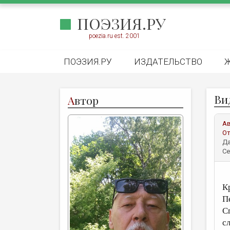
ПОЭЗИЯ.РУ
poezia.ru est. 2001
ПОЭЗИЯ.РУ
ИЗДАТЕЛЬСТВО
Ви
А
втор
А
От
Да
Се
К
П
С
сл