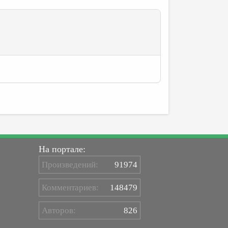
На портале:
Произведений:
91974
Комментариев:
148479
Авторов:
826