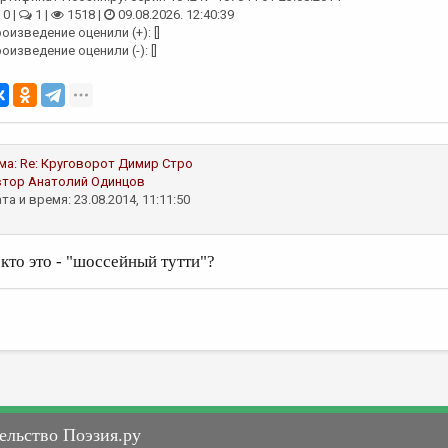
0 |
1 |
1518 |
09.08.2026. 12:40:39
оизведение оценили (+): []
оизведение оценили (-): []
ма:
Re: Круговорот
Димир Стро
втор
Анатолий Одинцов
та и время: 23.08.2014, 11:11:50
 кто это - "шоссейный тутти"?
ельство Поэзия.ру