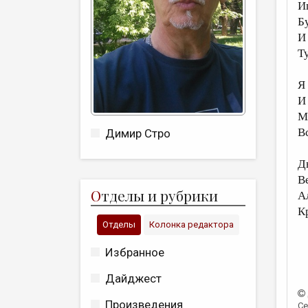
И
Б
И
Т
Я 
И
М
В
Димир Стро
Д
В
О
тделы и рубрики
А
К
Отделы
Колонка редактора
Избранное
Дайджест
Произведения
Се