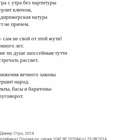
гра с утра без партитуры
урлит ключом,
 дирижерская натура
ут не причем.
- сам не свой от этой жути!
 много лет.
не по душе шоссейным тутти
стречать рассвет.
вижения вечного законы
ершит народ.
льты, басы и баритоны-
руговорот.
Димир Стро
, 2014
ртификат Поэзия.ру: серия 1042 № 107044 от 23.08.2014