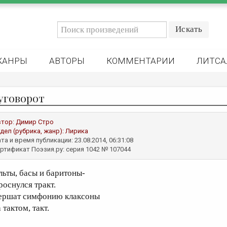
ЖАНРЫ
АВТОРЫ
КОММЕНТАРИИ
ЛИТСА
уговорот
втор:
Димир Стро
дел (рубрика, жанр):
Лирика
та и время публикации: 23.08.2014, 06:31:08
ртификат Поэзия.ру: серия 1042 № 107044
льты, басы и баритоны-
роснулся тракт.
ершат симфонию клаксоны
 тактом, такт.