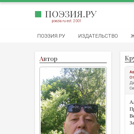
ПОЭЗИЯ.РУ
poezia.ru est. 2001
ПОЭЗИЯ.РУ
ИЗДАТЕЛЬСТВО
Кр
А
втор
А
От
Да
Се
А
П
В
За