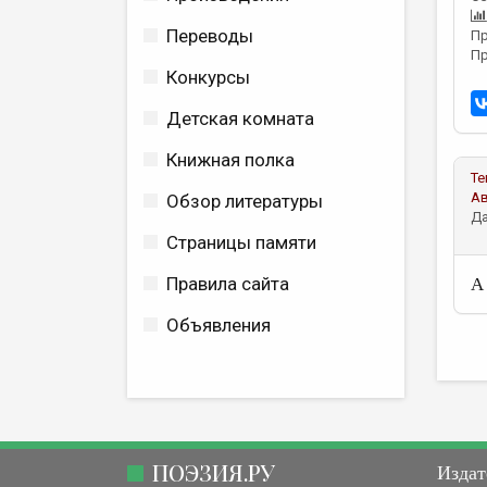
Переводы
Пр
Пр
Конкурсы
Детская комната
Книжная полка
Те
А
Обзор литературы
Да
Страницы памяти
Правила сайта
А
Объявления
ПОЭЗИЯ.РУ
Издат