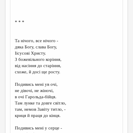
* * *
Та нічого, все нічого -
дяка Богу, слава Богу,
Іісусові Христу.
З божевільного коріння,
від насіння до старіння,
схоже, й досі ще росту.
Подивись мені ув очі,
не дівочі, не жіночі,
в очі Гарольда-бійця.
Там лунке та довге світло,
там, немов Завіту титло, -
криця й праця до кінця.
Подивись мені у серце -