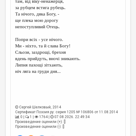
там, від віку-ненажерця,
за рубцем встига рубець.
Та нічого, дяка Богу, -
ще плека мою дорогу
непоступливий Отець.
Попри всіх - усе нічого.
Ми - ніхто, та й слава Богу!
Сльози, заздрощі, брехня
вдень прийдуть, вночі зникають.
Липня пахощі зітхають,
ніч ляга на груди дня...
Сергей Шелковый
, 2014
Сертификат Поэзия.ру: серия 1205 № 106806 от 11.08.2014
0 |
1 |
1764 |
07.08.2026. 22:49:34
Произведение оценили (+): []
Произведение оценили (-): []