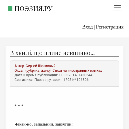
ПОЭЗИЯ.РУ
Вход
Регистрация
ГЛАВНОЕ МЕНЮ
|
ПОЭЗИЯ.РУ
ИЗДАТЕЛЬСТВО
В хвилі, що плине невпинно...
ЖАНРЫ
АВТОРЫ
Автор:
Сергей Шелковый
Отдел (рубрика, жанр):
Стихи на иностранных языках
КОММЕНТАРИИ
Дата и время публикации: 11.08.2014, 14:31:44
Сертификат Поэзия.ру: серия 1205 № 106806
ЛИТСАЛОН
НОВОСТИ
ПРАВИЛА САЙТА
* * *
ОТДЕЛЫ И РУБРИКИ
Чекай-но, запальний, завзятий!
ИЗБРАННОЕ