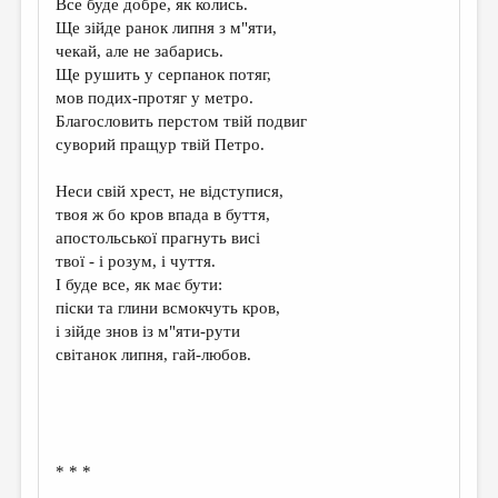
Все буде добре, як колись.
Ще зійде ранок липня з м"яти,
ДАЙДЖЕСТ
чекай, але не забарись.
ПРОИЗВЕДЕНИЯ
Ще рушить у серпанок потяг,
мов подих-протяг у метро.
ПЕРЕВОДЫ
Благословить перстом твій подвиг
суворий пращур твій Петро.
КОНКУРСЫ
ДЕТСКАЯ КОМНАТА
Неси свій хрест, не відступися,
твоя ж бо кров впада в буття,
КНИЖНАЯ ПОЛКА
апостольської прагнуть висі
твої - і розум, і чуття.
ОБЗОР ЛИТЕРАТУРЫ
І буде все, як має бути:
СТРАНИЦЫ ПАМЯТИ
піски та глини всмокчуть кров,
і зійде знов із м"яти-рути
ОБЪЯВЛЕНИЯ
світанок липня, гай-любов.
КОЛОНКА РЕДАКТОРА
РЕДКОЛЛЕГИЯ
ОТ РЕДАКЦИИ
* * *