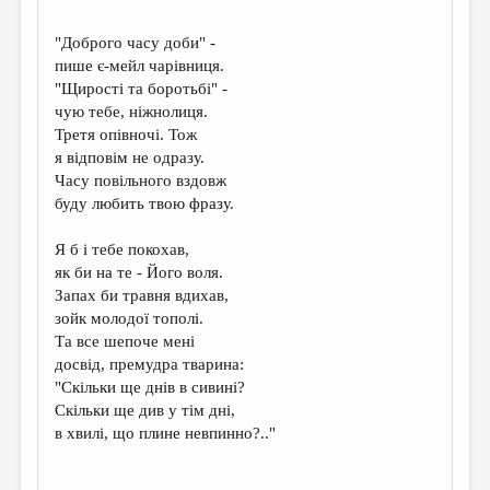
МАЛАЯ ПРОЗА
"Доброго часу доби" -
ЭССЕИСТИКА
пише є-мейл чарівниця.
ЛИТЕРАТУРОВЕДЕНИЕ
"Щирості та боротьбі" -
чую тебе, ніжнолиця.
КУЛЬТУРОВЕДЕНИЕ
Третя опівночі. Тож
я відповім не одразу.
ПУБЛИЦИСТИКА
Часу повільного вздовж
РЕЦЕНЗИРОВАНИЕ
буду любить твою фразу.
ЦИКЛЫ ПУБЛИКАЦИЙ
Я б і тебе покохав,
як би на те - Його воля.
ТРЕДИАКОВСКИЙ
Запах би травня вдихав,
МЕДИА
зойк молодої тополі.
Та все шепоче мені
ВКОНТАКТЕ
досвід, премудра тварина:
"Скільки ще днів в сивині?
Скільки ще див у тім дні,
в хвилі, що плине невпинно?.."